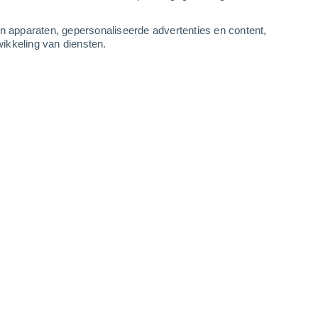
-
12
m/s
4
-
10
m/s
4
-
9
m/s
4
-
10
m/s
an apparaten, gepersonaliseerde advertenties en content,
ikkeling van diensten.
, 7 augustus
Westen
7 Matig
uur
32°
3
-
8 m/s
SPF:
15-25
Westen
5 Zwak
uur
33°
4
-
9 m/s
SPF:
6-10
Westen
3 Zwak
uur
32°
4
-
9 m/s
SPF:
6-10
Westen
1 Vrijwel geen
uur
32°
4
-
10 m/s
SPF:
nee
Westen
0 Vrijwel geen
uur
31°
4
-
9 m/s
SPF:
nee