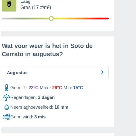
Laag
Gras (17 #/m³)
Wat voor weer is het in Soto de
Cerrato in
augustus
?
Augustus
Gem, T.:
22°C
Max.:
29°C
Min:
15°C
Regendagen:
3
dagen
Neerslaghoeveelheid:
16 mm
Gem. wind:
3 m/s