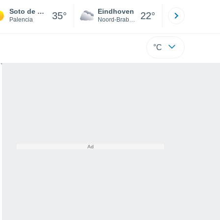
Soto de Cerrato
Eindhoven
Rotterda
35°
22°
Palencia
Noord-Brabant
Zuid-Hollan
°C