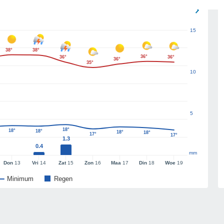
15
38°
38°
36°
36°
36°
36°
35°
10
5
18°
18°
18°
18°
18°
17°
17°
1.3
0.4
mm
Don
13
Vri
14
Zat
15
Zon
16
Maa
17
Din
18
Woe
19
Minimum
Regen