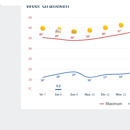
Weer Grafieken
45
40
37°
36°
35°
35°
34°
34°
35
30
25
20
19°
18°
18°
17°
15
16°
16°
0.2
°C
Vri
7
Zat
8
Zon
9
Maa
10
Din
11
Woe
12
Maximum