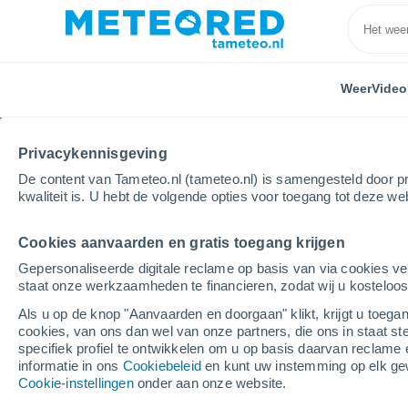
Weer
Video
Privacykennisgeving
De content van Tameteo.nl (tameteo.nl) is samengesteld door pr
kwaliteit is. U hebt de volgende opties voor toegang tot deze we
Cookies aanvaarden en gratis toegang krijgen
Home
Spanje
Castile en León
Provincie Palenc
Gepersonaliseerde digitale reclame op basis van via cookies ve
staat onze werkzaamheden te financieren, zodat wij u kosteloo
Weer Soto de Cerrato
Als u op de knop "Aanvaarden en doorgaan" klikt, krijgt u toegan
cookies, van ons dan wel van onze partners, die ons in staat st
16:23
Vrijdag
specifiek profiel te ontwikkelen om u op basis daarvan reclame 
informatie in ons
Cookiebeleid
en kunt uw instemming op elk ge
Cookie-instellingen
onder aan onze website.
Helder