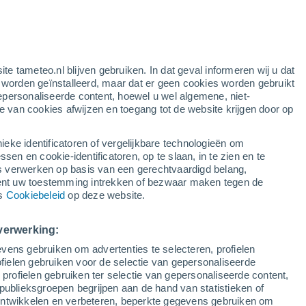
g
ite tameteo.nl blijven gebruiken. In dat geval informeren wij u dat
e worden geïnstalleerd, maar dat er geen cookies worden gebruikt
epersonaliseerde content, hoewel u wel algemene, niet-
ie van cookies afwijzen en toegang tot de website krijgen door op
r
Satelietbeelden
Weersmodellen
ieke identificatoren of vergelijkbare technologieën om
n en cookie-identificatoren, op te slaan, in te zien en te
erwerken op basis van een gerechtvaardigd belang,
ent uw toestemming intrekken of bezwaar maken tegen de
aandag
Dinsdag
Woensdag
Donderdag
ns
Cookiebeleid
op deze website.
10 Aug
11 Aug
12 Aug
13 Aug
verwerking:
vens gebruiken om advertenties te selecteren, profielen
ielen gebruiken voor de selectie van gepersonaliseerde
 profielen gebruiken ter selectie van gepersonaliseerde content,
34°
/
16°
36°
/
17°
37°
/
18°
38°
/
18°
publieksgroepen begrijpen aan de hand van statistieken of
 ontwikkelen en verbeteren, beperkte gegevens gebruiken om