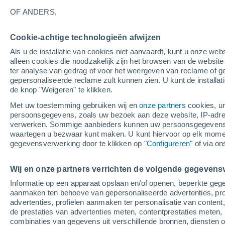
34°
OF ANDERS,
Cookie-achtige technologieën afwijzen
UV
7 Mati
Als u de installatie van cookies niet aanvaardt, kunt u onze webs
Gevoelstemperatuur 32°
SPF
15-25
alleen cookies die noodzakelijk zijn het browsen van de websit
ter analyse van gedrag of voor het weergeven van reclame of g
gepersonaliseerde reclame zult kunnen zien. U kunt de installat
de knop "Weigeren" te klikken.
Weer 1 - 7 dagen
Kaarten: Temperatuur
Regenrada
Met uw toestemming gebruiken wij en
onze partners
cookies, un
persoonsgegevens, zoals uw bezoek aan deze website, IP-adresse
verwerken. Sommige aanbieders kunnen uw persoonsgegevens v
waartegen u bezwaar kunt maken. U kunt hiervoor op elk mom
Morgen
Zondag
M
Vandaag
gegevensverwerking door te klikken op "
Configureren
" of via o
8 Aug
9 Aug
7 Aug
Wij en onze partners verrichten de volgende gegevens
Informatie op een apparaat opslaan en/of openen, beperkte gege
30%
aanmaken ten behoeve van gepersonaliseerde advertenties, prof
0.2 mm
advertenties, profielen aanmaken ter personalisatie van content,
35°
/
18°
34°
/
19°
35°
/
16°
de prestaties van advertenties meten, contentprestaties meten, 
combinaties van gegevens uit verschillende bronnen, diensten