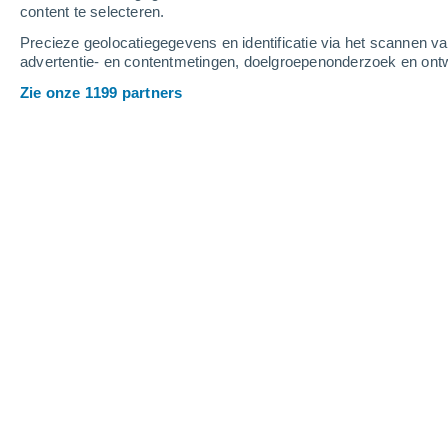
content te selecteren.
6
-
15
m/s
6
-
13
m/s
5
5
-
10
m/s
Precieze geolocatiegegevens en identificatie via het scannen v
advertentie- en contentmetingen, doelgroepenonderzoek en ontw
Het weer in Soto de Cerrato vandaag
Zie onze 1199 partners
Helder
34°
16:00
Gevoelstemperat
Helder
35°
17:00
Gevoelstemperat
Helder
35°
18:00
Gevoelstemperat
Helder
34°
19:00
Gevoelstemperat
Helder
33°
20:00
Gevoelstemperat