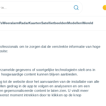
's
Weeralarm
Radar
Kaarten
Satellietbeelden
Modellen
Wereld
ofessionals om te zorgen dat de verstrekte informatie van hoge
bsite:
ia
Soto de Cerrato
rzamelde gegevens of soortgelijke technologieën stelt ons in
s hoogwaardige content kunnen blijven aanbieden.
g tot de website door het aanvaarden van de installatie van alle
ellen gedrag in de app te volgen en analyseren en om een
...
en gepersonaliseerde content te laten zien. U vindt meer
wenst moment intrekken door te klikken op de knop
Per uur
Onbewolkte lucht in de komende
uren