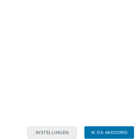
Maanskalender
Maa
Din
Woe
Don
Vri
Zat
Zon
7
8
9
10
11
12
13
14
15
16
17
18
19
20
INSTELLINGEN
IK GA AKKOORD