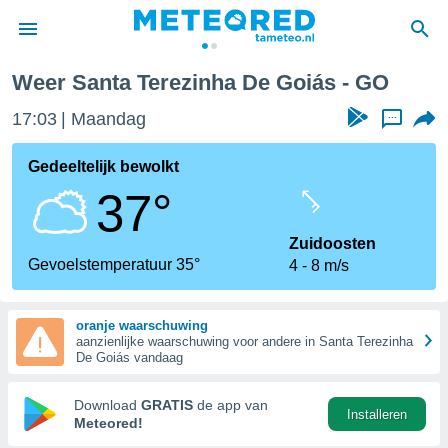
Weer Santa Terezinha De Goiás - GO
nnisgeving
17:03
Maandag
...
van
tameteo.nl)
teld door
Gedeeltelijk bewolkt
s om te
37°
e verstrekte
an hoge
 U hebt de
Zuidoosten
ies voor
Gevoelstemperatuur 35°
4
8 m/s
deze
oranje waarschuwing
anvaarden
aanzienlijke waarschuwing voor andere in Santa Terezinha
toegang
De Goiás vandaag
seerde
Download
GRATIS
de app van
Installeren
lame op basis
Meteored!
ies