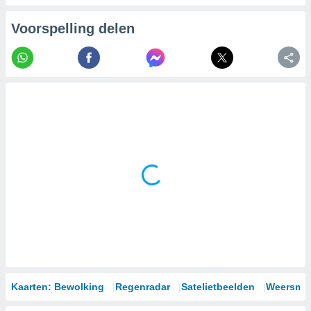
Voorspelling delen
Kaarten: Bewolking
Regenradar
Satelietbeelden
Weersmod