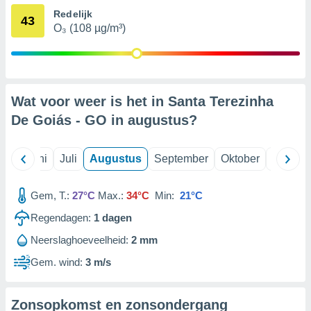
Redelijk
43
O₃ (108 µg/m³)
99 partners
Wat voor weer is het in Santa Terezinha
De Goiás - GO in
augustus
?
Mei
Juni
Juli
Augustus
September
Oktober
Novemb
Gem, T.:
27°C
Max.:
34°C
Min:
21°C
Regendagen:
1
dagen
Neerslaghoeveelheid:
2 mm
Gem. wind:
3 m/s
Zonsopkomst en zonsondergang