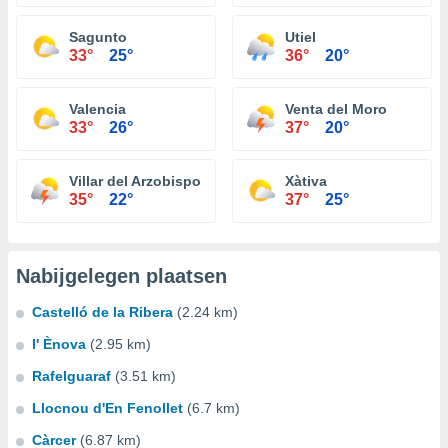
Sagunto
Utiel
33°
25°
36°
20°
Valencia
Venta del Moro
33°
26°
37°
20°
Villar del Arzobispo
Xàtiva
35°
22°
37°
25°
Nabijgelegen plaatsen
Castelló de la Ribera
(2.24 km)
l' Ènova
(2.95 km)
Rafelguaraf
(3.51 km)
Llocnou d'En Fenollet
(6.7 km)
Càrcer
(6.87 km)