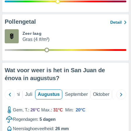
99 partners
Pollengetal
Detail
Zeer laag
Gras (4 #/m³)
Wat voor weer is het in San Juan de
énova in
augustus
?
Mei
Juni
Juli
Augustus
September
Oktober
Novemb
Gem, T.:
26°C
Max.:
31°C
Min:
20°C
Regendagen:
5
dagen
Neerslaghoeveelheid:
26 mm