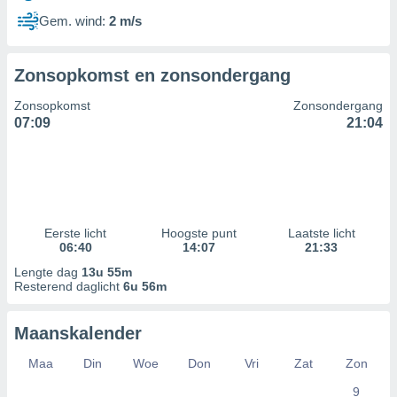
Gem. wind:
2 m/s
Zonsopkomst en zonsondergang
Zonsopkomst
Zonsondergang
07:09
21:04
Eerste licht
Hoogste punt
Laatste licht
06:40
14:07
21:33
Lengte dag
13u 55m
Resterend daglicht
6u 56m
Maanskalender
Maa
Din
Woe
Don
Vri
Zat
Zon
9