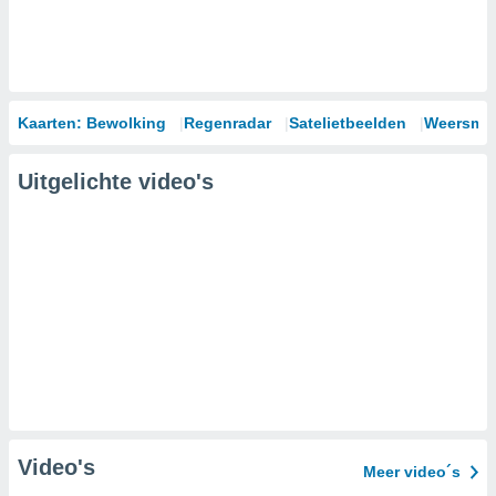
Kaarten: Bewolking
Regenradar
Satelietbeelden
Weersmod
Uitgelichte video's
Video's
Meer video´s