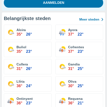
Belangrijkste steden
Meer steden
Alcira
Ayora
35°
26°
37°
22°
Buñol
Cofrentes
35°
23°
37°
23°
Cullera
Gandia
31°
26°
31°
25°
Llíria
Oliva
36°
24°
30°
25°
Ontinyent
Requena
36°
23°
36°
21°