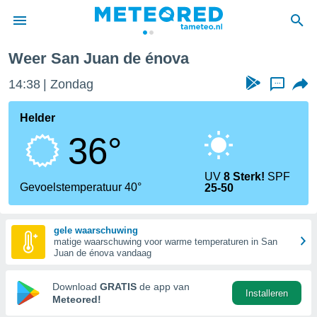
 Valencia
San Juan de énova
Weer San Juan de énova
nnisgeving
14:38
Zondag
...
van
tameteo.nl)
teld door
Helder
s om te
36°
e verstrekte
an hoge
 U hebt de
UV
8 Sterk!
SPF
ies voor
Gevoelstemperatuur 40°
25-50
deze
gele waarschuwing
anvaarden
matige waarschuwing voor warme temperaturen in San
toegang
Juan de énova vandaag
seerde
Download
GRATIS
de app van
Installeren
lame op basis
Meteored!
ies