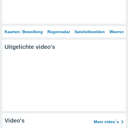
Kaarten: Bewolking
Regenradar
Satelietbeelden
Weersmod
Uitgelichte video's
Video's
Meer video´s