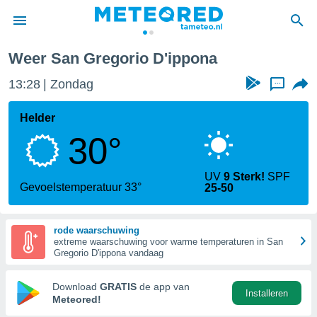
Weer San Gregorio D'ippona
nnisgeving
13:28
Zondag
...
van
tameteo.nl)
teld door
Helder
s om te
30°
e verstrekte
an hoge
 U hebt de
UV
9 Sterk!
SPF
ies voor
Gevoelstemperatuur 33°
25-50
deze
rode waarschuwing
anvaarden
extreme waarschuwing voor warme temperaturen in San
toegang
Gregorio D'ippona vandaag
seerde
Download
GRATIS
de app van
Installeren
lame op basis
Meteored!
ies