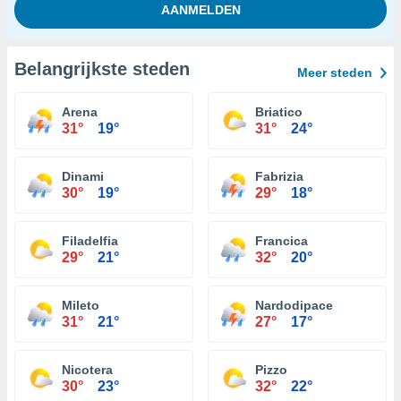
Belangrijkste steden
Meer steden
Arena
Briatico
31°
19°
31°
24°
Dinami
Fabrizia
30°
19°
29°
18°
Filadelfia
Francica
29°
21°
32°
20°
Mileto
Nardodipace
31°
21°
27°
17°
Nicotera
Pizzo
30°
23°
32°
22°