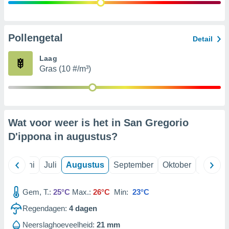
99 partners
Pollengetal
Detail
Laag
Gras (10 #/m³)
Wat voor weer is het in San Gregorio
D'ippona in
augustus
?
Mei
Juni
Juli
Augustus
September
Oktober
Novemb
Gem, T.:
25°C
Max.:
26°C
Min:
23°C
Regendagen:
4
dagen
Neerslaghoeveelheid:
21 mm