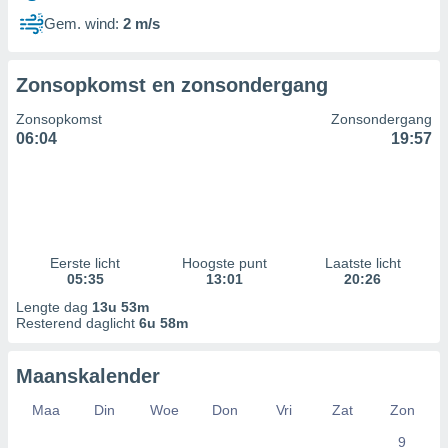
Gem. wind:
2 m/s
Zonsopkomst en zonsondergang
Zonsopkomst
Zonsondergang
06:04
19:57
Eerste licht
Hoogste punt
Laatste licht
05:35
13:01
20:26
Lengte dag
13u 53m
Resterend daglicht
6u 58m
Maanskalender
Maa
Din
Woe
Don
Vri
Zat
Zon
9