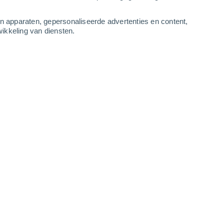
1
-
5
m/s
2
-
8
m/s
2
-
6
m/s
2
-
7
m/s
an apparaten, gepersonaliseerde advertenties en content,
ikkeling van diensten.
andaag
, 7 augustus
Noorden
4 Zwak
r
27°
3
-
7 m/s
SPF:
6-10
Noorden
2 Vrijwel geen
r
27°
3
-
7 m/s
SPF:
nee
Noordwesten
1 Vrijwel geen
r
26°
3
-
7 m/s
SPF:
nee
Noordwesten
0 Vrijwel geen
r
26°
2
-
6 m/s
SPF:
nee
Noordwesten
0 Vrijwel geen
r
25°
3
-
5 m/s
SPF:
nee