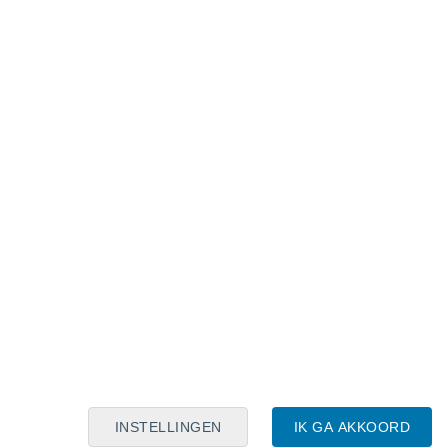
Maanskalender
Maa
Din
Woe
Don
Vri
Zat
Zon
7
8
9
10
11
12
13
14
15
16
17
18
19
20
INSTELLINGEN
IK GA AKKOORD
50