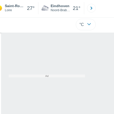
Saint-Romain-la-Motte
Eindhoven
Rotterda
27°
21°
Loire
Noord-Brabant
Zuid-Hollan
°C