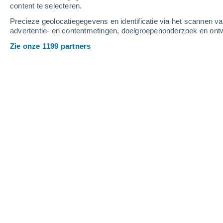
content te selecteren.
2
-
5
m/s
3
-
8
m/s
3
-
7
m/s
Precieze geolocatiegegevens en identificatie via het scannen v
advertentie- en contentmetingen, doelgroepenonderzoek en ontw
Het weer in Saint-Romain-la-Motte v
Zie onze 1199 partners
Helder
28°
17:00
Gevoelstemperatuu
Helder
27°
18:00
Gevoelstemperatuu
Helder
27°
19:00
Gevoelstemperatuu
Helder
25°
20:00
Gevoelstemperatuu
Helder
23°
21:00
Gevoelstemperatuu