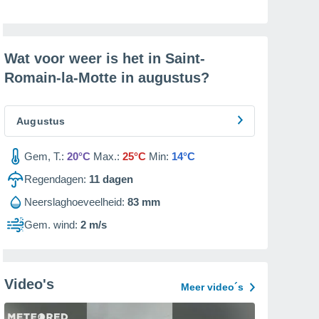
Wat voor weer is het in Saint-
Romain-la-Motte in
augustus
?
Augustus
Gem, T.:
20°C
Max.:
25°C
Min:
14°C
Regendagen:
11
dagen
Neerslaghoeveelheid:
83 mm
Gem. wind:
2 m/s
Video's
Meer video´s