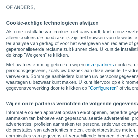
28°
OF ANDERS,
Cookie-achtige technologieën afwijzen
Noorden
Als u de installatie van cookies niet aanvaardt, kunt u onze webs
Gevoelstemperatuur 27°
3
-
7 m/s
alleen cookies die noodzakelijk zijn het browsen van de websit
ter analyse van gedrag of voor het weergeven van reclame of g
gepersonaliseerde reclame zult kunnen zien. U kunt de installat
de knop "Weigeren" te klikken.
Weer 1 - 7 dagen
Kaarten: Temperatuur
Regenrada
Met uw toestemming gebruiken wij en
onze partners
cookies, un
persoonsgegevens, zoals uw bezoek aan deze website, IP-adresse
verwerken. Sommige aanbieders kunnen uw persoonsgegevens v
waartegen u bezwaar kunt maken. U kunt hiervoor op elk mom
Morgen
Zondag
M
Vandaag
gegevensverwerking door te klikken op "
Configureren
" of via o
8 Aug
9 Aug
7 Aug
Wij en onze partners verrichten de volgende gegevens
Informatie op een apparaat opslaan en/of openen, beperkte gege
70%
aanmaken ten behoeve van gepersonaliseerde advertenties, prof
2.6 mm
advertenties, profielen aanmaken ter personalisatie van content,
31°
/
16°
32°
/
21°
28°
/
16°
de prestaties van advertenties meten, contentprestaties meten, 
combinaties van gegevens uit verschillende bronnen, diensten