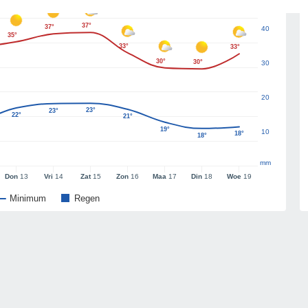
37°
37°
40
35°
33°
33°
30°
30°
30
20
23°
23°
22°
21°
19°
10
18°
18°
mm
Don
13
Vri
14
Zat
15
Zon
16
Maa
17
Din
18
Woe
19
Minimum
Regen