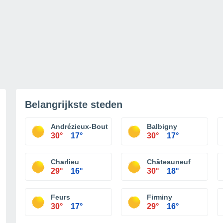
Belangrijkste steden
Andrézieux-Bouthéon
Balbigny
30°
17°
30°
17°
Charlieu
Châteauneuf
29°
16°
30°
18°
Feurs
Firminy
30°
17°
29°
16°