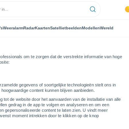
's
Weeralarm
Radar
Kaarten
Satellietbeelden
Modellen
Wereld
ofessionals om te zorgen dat de verstrekte informatie van hoge
bsite:
Saint-Romain-la-Motte
rzamelde gegevens of soortgelijke technologieën stelt ons in
s hoogwaardige content kunnen blijven aanbieden.
Motte
g tot de website door het aanvaarden van de installatie van alle
ellen gedrag in de app te volgen en analyseren en om een
...
en gepersonaliseerde content te laten zien. U vindt meer
wenst moment intrekken door te klikken op de knop
Per uur
Onbewolkte lucht in de komende
uren