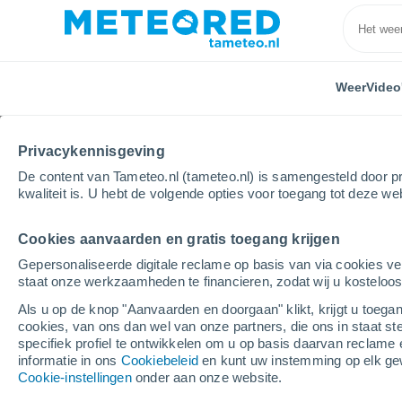
Weer
Video
Privacykennisgeving
De content van Tameteo.nl (tameteo.nl) is samengesteld door pr
kwaliteit is. U hebt de volgende opties voor toegang tot deze we
Cookies aanvaarden en gratis toegang krijgen
Home
Frankrijk
Auvergne-Rhône-Alpen
Loire
Gepersonaliseerde digitale reclame op basis van via cookies ve
staat onze werkzaamheden te financieren, zodat wij u kosteloo
Weer Saint-Romain-la-
Als u op de knop "Aanvaarden en doorgaan" klikt, krijgt u toegan
cookies, van ons dan wel van onze partners, die ons in staat st
17:26
Vrijdag
specifiek profiel te ontwikkelen om u op basis daarvan reclame 
informatie in ons
Cookiebeleid
en kunt uw instemming op elk ge
Cookie-instellingen
onder aan onze website.
Helder