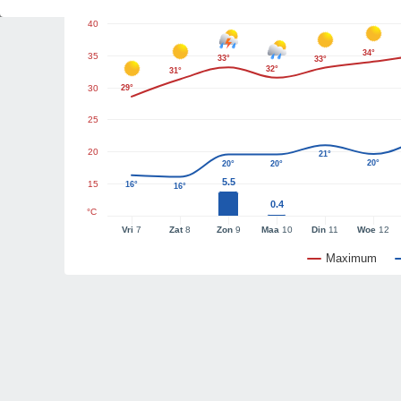
40
34°
35
33°
33°
32°
31°
30
29°
25
20
21°
20°
20°
20°
5.5
15
16°
16°
0.4
°C
Vri
7
Zat
8
Zon
9
Maa
10
Din
11
Woe
12
Maximum