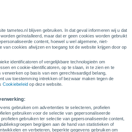
ite tameteo.nl blijven gebruiken. In dat geval informeren wij u dat
e worden geïnstalleerd, maar dat er geen cookies worden gebruikt
epersonaliseerde content, hoewel u wel algemene, niet-
ie van cookies afwijzen en toegang tot de website krijgen door op
r
Satelietbeelden
Weersmodellen
ieke identificatoren of vergelijkbare technologieën om
n en cookie-identificatoren, op te slaan, in te zien en te
erwerken op basis van een gerechtvaardigd belang,
ent uw toestemming intrekken of bezwaar maken tegen de
aandag
Dinsdag
Woensdag
Donderdag
ns
Cookiebeleid
op deze website.
10 Aug
11 Aug
12 Aug
13 Aug
verwerking:
vens gebruiken om advertenties te selecteren, profielen
ielen gebruiken voor de selectie van gepersonaliseerde
 profielen gebruiken ter selectie van gepersonaliseerde content,
32°
/
20°
33°
/
20°
35°
/
20°
35°
/
22°
publieksgroepen begrijpen aan de hand van statistieken of
 ontwikkelen en verbeteren, beperkte gegevens gebruiken om