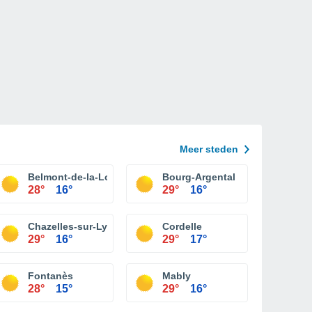
Meer steden
Belmont-de-la-Loire
Bourg-Argental
28°
16°
29°
16°
Chazelles-sur-Lyon
Cordelle
29°
16°
29°
17°
Fontanès
Mably
28°
15°
29°
16°