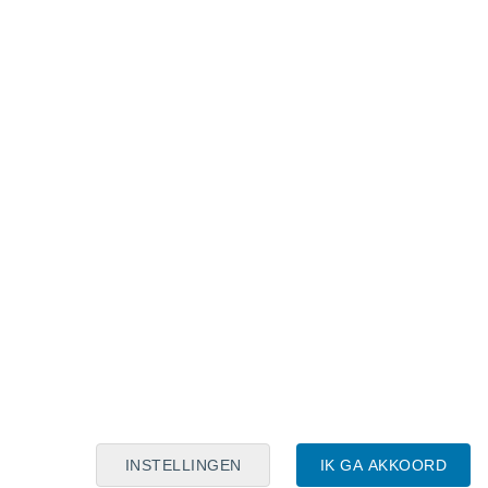
Maanskalender
Maa
Din
Woe
Don
Vri
Zat
Zon
7
8
9
10
11
12
13
14
15
16
17
18
19
20
INSTELLINGEN
IK GA AKKOORD