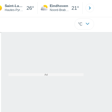
Saint-Laurent-de-Neste
Eindhoven
Rotterda
26°
21°
Hautes-Pyrénées
Noord-Brabant
Zuid-Hollan
°C