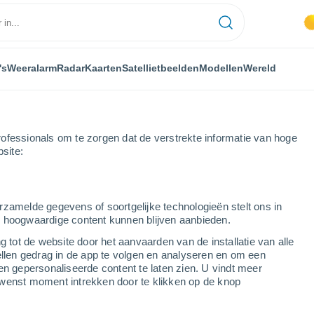
's
Weeralarm
Radar
Kaarten
Satellietbeelden
Modellen
Wereld
ofessionals om te zorgen dat de verstrekte informatie van hoge
bsite:
Saint-Laurent-de-Neste
rzamelde gegevens of soortgelijke technologieën stelt ons in
s hoogwaardige content kunnen blijven aanbieden.
-Neste
g tot de website door het aanvaarden van de installatie van alle
ellen gedrag in de app te volgen en analyseren en om een
...
en gepersonaliseerde content te laten zien. U vindt meer
wenst moment intrekken door te klikken op de knop
Per uur
Wisselend bewolkt in de
komende uren