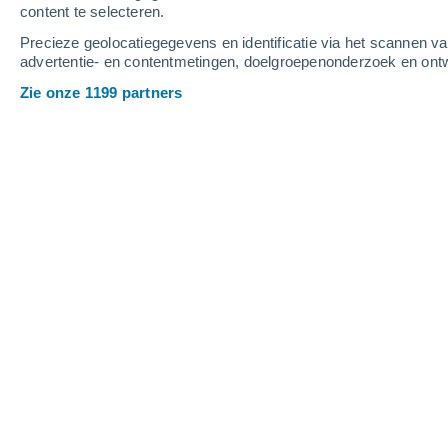
content te selecteren.
3
-
9
m/s
4
-
9
m/s
3
3
-
7
m/s
Precieze geolocatiegegevens en identificatie via het scannen v
advertentie- en contentmetingen, doelgroepenonderzoek en ontw
Het weer in Saint-Laurent-de-Neste 
Zie onze 1199 partners
Helder
26°
12:00
Gevoelstemperatuu
Helder
27°
13:00
Gevoelstemperatuu
Helder
28°
14:00
Gevoelstemperatuu
Verspreide wolken
29°
15:00
Gevoelstemperatuu
Verspreide wolken
29°
16:00
Gevoelstemperatuu