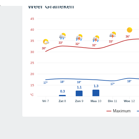
Weer Grafieken
45
40
36°
35
33°
33°
32°
32°
30°
30
25
20
18°
18°
18°
17°
17°
15
1.3
1.1
0.3
°C
Vri
7
Zat
8
Zon
9
Maa
10
Din
11
Woe
12
Maximum