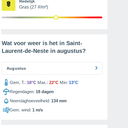
Redelijk
Gras (27 #/m³)
Wat voor weer is het in Saint-
Laurent-de-Neste in
augustus
?
Augustus
Gem, T.:
18°C
Max.:
22°C
Min:
13°C
Regendagen:
18
dagen
Neerslaghoeveelheid:
134 mm
Gem. wind:
1 m/s