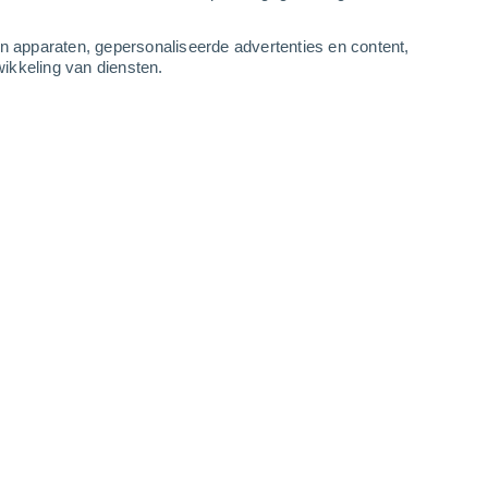
-
11
m/s
3
-
7
m/s
3
-
8
m/s
3
-
8
m/s
an apparaten, gepersonaliseerde advertenties en content,
ikkeling van diensten.
vandaag
, 7 augustus
Noordoosten
6 Matig
r
26°
2
-
7 m/s
SPF:
15-25
Noordoosten
8 Sterk!
r
27°
2
-
7 m/s
SPF:
25-50
Noordoosten
8 Sterk!
r
28°
2
-
7 m/s
SPF:
25-50
Noordoosten
8 Sterk!
r
29°
3
-
7 m/s
SPF:
25-50
Noordoosten
6 Matig
r
29°
3
-
7 m/s
SPF:
15-25