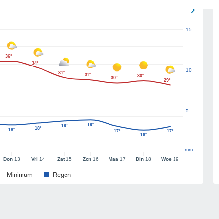
15
36°
34°
10
31°
31°
30°
30°
29°
5
19°
19°
18°
18°
17°
17°
16°
mm
Don
13
Vri
14
Zat
15
Zon
16
Maa
17
Din
18
Woe
19
Minimum
Regen