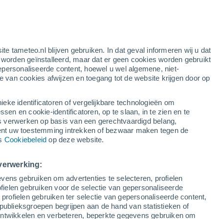
g
ite tameteo.nl blijven gebruiken. In dat geval informeren wij u dat
e worden geïnstalleerd, maar dat er geen cookies worden gebruikt
epersonaliseerde content, hoewel u wel algemene, niet-
ie van cookies afwijzen en toegang tot de website krijgen door op
Satelietbeelden
Weersmodellen
ieke identificatoren of vergelijkbare technologieën om
n en cookie-identificatoren, op te slaan, in te zien en te
erwerken op basis van een gerechtvaardigd belang,
ent uw toestemming intrekken of bezwaar maken tegen de
aandag
Dinsdag
Woensdag
Donderdag
ns
Cookiebeleid
op deze website.
10 Aug
11 Aug
12 Aug
13 Aug
verwerking:
vens gebruiken om advertenties te selecteren, profielen
60%
ielen gebruiken voor de selectie van gepersonaliseerde
1.3 mm
 profielen gebruiken ter selectie van gepersonaliseerde content,
32°
/
17°
33°
/
17°
36°
/
18°
36°
/
18°
publieksgroepen begrijpen aan de hand van statistieken of
 ontwikkelen en verbeteren, beperkte gegevens gebruiken om