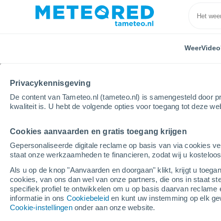
Weer
Video
Privacykennisgeving
De content van Tameteo.nl (tameteo.nl) is samengesteld door pr
kwaliteit is. U hebt de volgende opties voor toegang tot deze we
Cookies aanvaarden en gratis toegang krijgen
Home
Frankrijk
Occitanië
Hautes-Pyrénées
Gepersonaliseerde digitale reclame op basis van via cookies ve
staat onze werkzaamheden te financieren, zodat wij u kosteloo
Weer Saint-Laurent-de
Als u op de knop "Aanvaarden en doorgaan" klikt, krijgt u toegan
cookies, van ons dan wel van onze partners, die ons in staat st
11:59
Vrijdag
specifiek profiel te ontwikkelen om u op basis daarvan reclame 
informatie in ons
Cookiebeleid
en kunt uw instemming op elk ge
Cookie-instellingen
onder aan onze website.
Helder