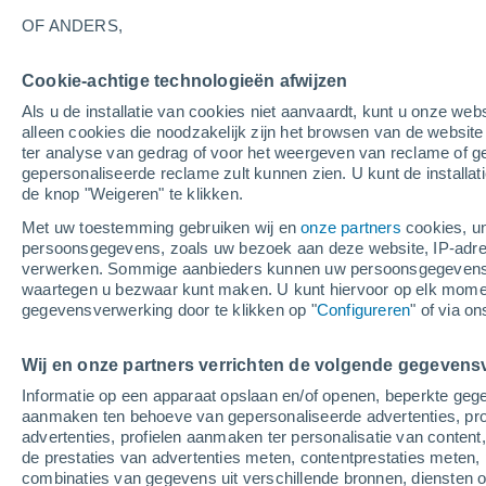
26°
OF ANDERS,
Cookie-achtige technologieën afwijzen
UV
6 Mati
Als u de installatie van cookies niet aanvaardt, kunt u onze webs
Gevoelstemperatuur 26°
SPF
15-25
alleen cookies die noodzakelijk zijn het browsen van de websit
ter analyse van gedrag of voor het weergeven van reclame of g
gepersonaliseerde reclame zult kunnen zien. U kunt de installat
de knop "Weigeren" te klikken.
Weer 1 - 7 dagen
Kaarten: Bewolking
Regenradar
Met uw toestemming gebruiken wij en
onze partners
cookies, un
persoonsgegevens, zoals uw bezoek aan deze website, IP-adresse
verwerken. Sommige aanbieders kunnen uw persoonsgegevens v
waartegen u bezwaar kunt maken. U kunt hiervoor op elk mom
Morgen
Zondag
M
Vandaag
gegevensverwerking door te klikken op "
Configureren
" of via o
8 Aug
9 Aug
7 Aug
Wij en onze partners verrichten de volgende gegevens
Informatie op een apparaat opslaan en/of openen, beperkte gege
70%
70%
aanmaken ten behoeve van gepersonaliseerde advertenties, prof
0.3 mm
1.1 mm
advertenties, profielen aanmaken ter personalisatie van content,
33°
/
18°
32°
/
18°
30°
/
17°
de prestaties van advertenties meten, contentprestaties meten, 
combinaties van gegevens uit verschillende bronnen, diensten