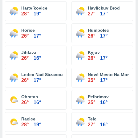
Hartvíkovice
Havlíckuv Brod
28°
19°
27°
17°
Horice
Humpolec
26°
17°
26°
17°
Jihlava
Kyjov
26°
16°
26°
17°
Ledec Nad Sázavou
Nové Mesto Na Morave
26°
17°
25°
17°
Obratan
Pelhrimov
26°
16°
25°
16°
Racice
Telc
28°
19°
27°
16°