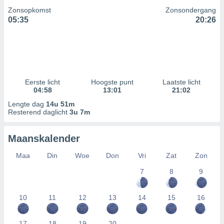
Zonsopkomst
Zonsondergang
05:35
20:26
Eerste licht
Hoogste punt
Laatste licht
04:58
13:01
21:02
Lengte dag
14u 51m
Resterend daglicht
3u 7m
Maanskalender
Maa
Din
Woe
Don
Vri
Zat
Zon
7
8
9
10
11
12
13
14
15
16
17
18
19
20