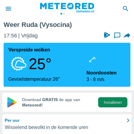
Weer Ruda (Vysocina)
nnisgeving
17:56
Vrijdag
...
van
tameteo.nl)
teld door
Verspreide wolken
s om te
25°
e verstrekte
an hoge
 U hebt de
Noordoosten
ies voor
Gevoelstemperatuur 26°
3
8 m/s
deze
anvaarden
Download
GRATIS
de app van
Installeren
toegang
Meteored!
seerde
Per uur
lame op basis
Wisselend bewolkt in de komende uren
ies