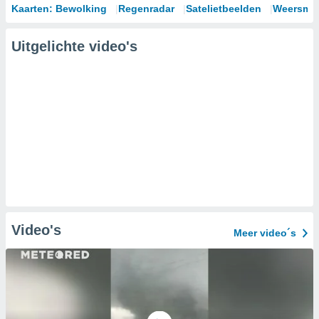
Kaarten: Bewolking
Regenradar
Satelietbeelden
Weersmod
Uitgelichte video's
Video's
Meer video´s