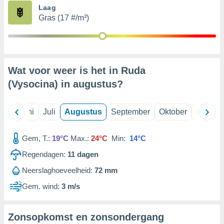
Laag
Gras (17 #/m³)
99 partners
Wat voor weer is het in Ruda
(Vysocina) in
augustus
?
Mei
Juni
Juli
Augustus
September
Oktober
Novemb
Gem, T.:
19°C
Max.:
24°C
Min:
14°C
Regendagen:
11
dagen
Neerslaghoeveelheid:
72 mm
Gem. wind:
3 m/s
Zonsopkomst en zonsondergang