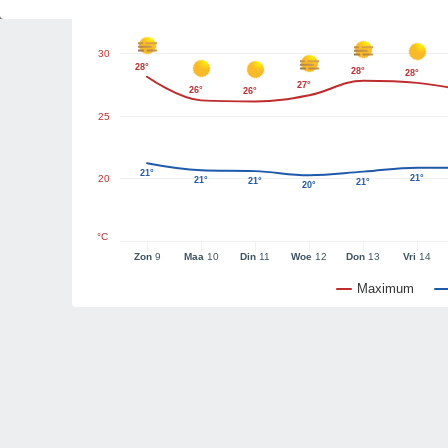
30
28°
28°
28°
27°
26°
26°
25
21°
20
21°
21°
21°
21°
20°
°C
Zon
9
Maa
10
Din
11
Woe
12
Don
13
Vri
14
Maximum