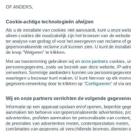
23°
OF ANDERS,
Cookie-achtige technologieën afwijzen
Noorden
Als u de installatie van cookies niet aanvaardt, kunt u onze webs
Gevoelstemperatuur 22°
8
-
12 m/s
alleen cookies die noodzakelijk zijn het browsen van de websit
ter analyse van gedrag of voor het weergeven van reclame of g
gepersonaliseerde reclame zult kunnen zien. U kunt de installat
de knop "Weigeren" te klikken.
Weer 1 - 7 dagen
Kaarten: Regen
Regenradar
Sate
Met uw toestemming gebruiken wij en
onze partners
cookies, un
persoonsgegevens, zoals uw bezoek aan deze website, IP-adresse
verwerken. Sommige aanbieders kunnen uw persoonsgegevens v
waartegen u bezwaar kunt maken. U kunt hiervoor op elk mom
Morgen
Dinsdag
W
Vandaag
gegevensverwerking door te klikken op "
Configureren
" of via o
10 Aug
11 Aug
9 Aug
Wij en onze partners verrichten de volgende gegevens
Informatie op een apparaat opslaan en/of openen, beperkte gege
aanmaken ten behoeve van gepersonaliseerde advertenties, prof
advertenties, profielen aanmaken ter personalisatie van content,
26°
/
21°
26°
/
21°
28°
/
21°
de prestaties van advertenties meten, contentprestaties meten, 
combinaties van gegevens uit verschillende bronnen, diensten