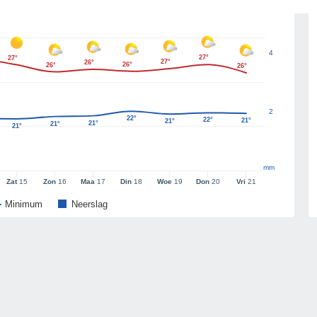
4
27°
27°
27°
26°
26°
26°
26°
2
22°
22°
21°
21°
21°
21°
21°
mm
Zat
15
Zon
16
Maa
17
Din
18
Woe
19
Don
20
Vri
21
Minimum
Neerslag