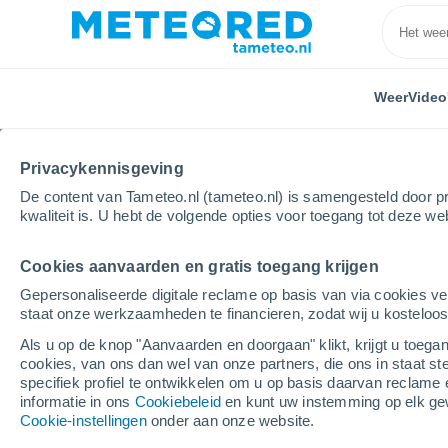
Weer
Video
Privacykennisgeving
De content van Tameteo.nl (tameteo.nl) is samengesteld door pr
kwaliteit is. U hebt de volgende opties voor toegang tot deze we
Cookies aanvaarden en gratis toegang krijgen
Home
Spanje
Canarische Eilanden
Provincie L
Gepersonaliseerde digitale reclame op basis van via cookies ve
staat onze werkzaamheden te financieren, zodat wij u kosteloo
Weer Pozo Negro
Als u op de knop "Aanvaarden en doorgaan" klikt, krijgt u toegan
cookies, van ons dan wel van onze partners, die ons in staat st
08:50
Zondag
specifiek profiel te ontwikkelen om u op basis daarvan reclame 
informatie in ons
Cookiebeleid
en kunt uw instemming op elk ge
Cookie-instellingen
onder aan onze website.
Stofsluier