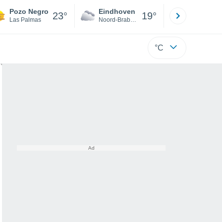
Pozo Negro
Eindhoven
Rotterda
23°
19°
Las Palmas
Noord-Brabant
Zuid-Hollan
°C