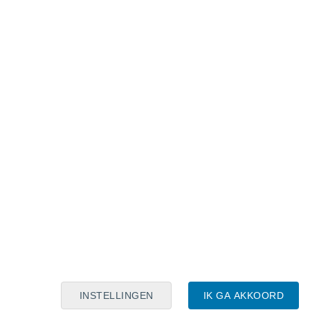
Maanskalender
Maa
Din
Woe
Don
Vri
Zat
Zon
9
10
11
12
13
14
15
16
17
18
19
20
21
22
INSTELLINGEN
IK GA AKKOORD
6