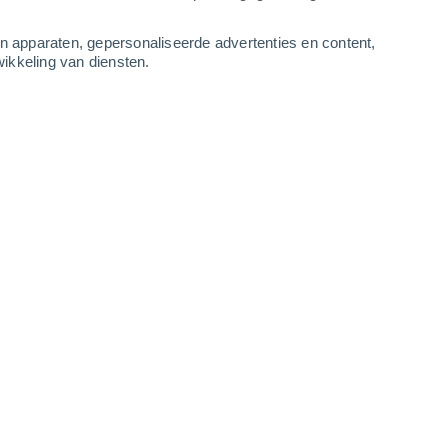
-
11
m/s
8
-
11
m/s
8
-
11
m/s
7
-
11
m/s
an apparaten, gepersonaliseerde advertenties en content,
ikkeling van diensten.
augustus
Noorden
1 Vrijwel geen
r
22°
8
-
12 m/s
SPF:
nee
Noorden
2 Vrijwel geen
r
25°
8
-
12 m/s
SPF:
nee
Noorden
5 Zwak
r
27°
8
-
12 m/s
SPF:
6-10
Noordoosten
7 Matig
r
28°
7
-
11 m/s
SPF:
15-25
Noordoosten
10 Sterk!
r
29°
7
-
11 m/s
SPF:
25-50