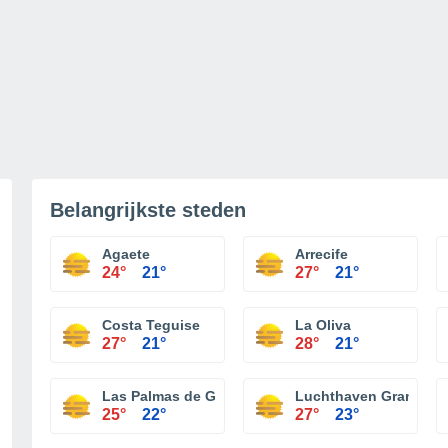
Belangrijkste steden
Agaete
Arrecife
24°
21°
27°
21°
Costa Teguise
La Oliva
27°
21°
28°
21°
Las Palmas de Gran Canaria
Luchthaven Gran Cana
25°
22°
27°
23°