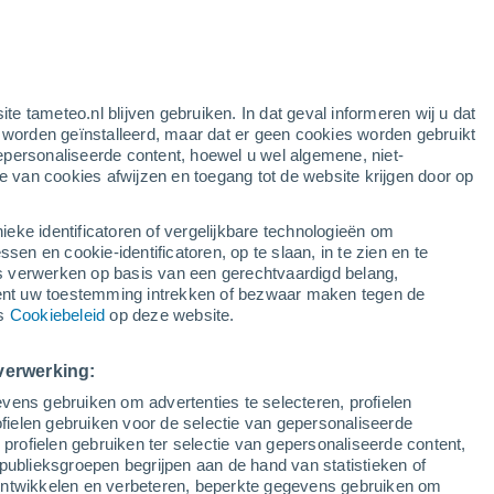
ite tameteo.nl blijven gebruiken. In dat geval informeren wij u dat
e worden geïnstalleerd, maar dat er geen cookies worden gebruikt
epersonaliseerde content, hoewel u wel algemene, niet-
ie van cookies afwijzen en toegang tot de website krijgen door op
lietbeelden
Weersmodellen
ieke identificatoren of vergelijkbare technologieën om
n en cookie-identificatoren, op te slaan, in te zien en te
erwerken op basis van een gerechtvaardigd belang,
ent uw toestemming intrekken of bezwaar maken tegen de
oensdag
Donderdag
Vrijdag
Zaterdag
ns
Cookiebeleid
op deze website.
12 Aug
13 Aug
14 Aug
15 Aug
verwerking:
vens gebruiken om advertenties te selecteren, profielen
ielen gebruiken voor de selectie van gepersonaliseerde
 profielen gebruiken ter selectie van gepersonaliseerde content,
27°
/
20°
28°
/
21°
28°
/
21°
27°
/
21°
publieksgroepen begrijpen aan de hand van statistieken of
 ontwikkelen en verbeteren, beperkte gegevens gebruiken om