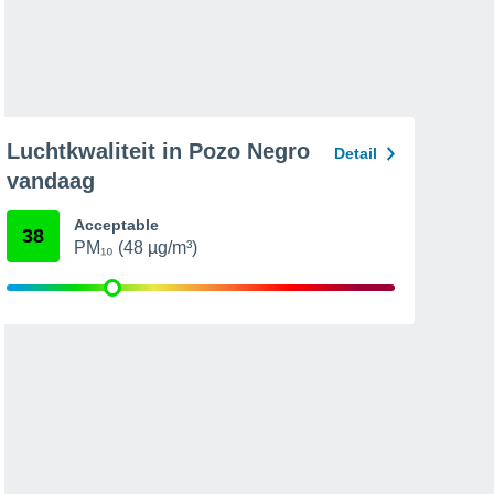
Luchtkwaliteit in Pozo Negro
Detail
vandaag
Acceptable
38
PM₁₀ (48 µg/m³)