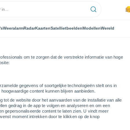
's
Weeralarm
Radar
Kaarten
Satellietbeelden
Modellen
Wereld
ofessionals om te zorgen dat de verstrekte informatie van hoge
bsite:
as Palmas
Pozo Negro
rzamelde gegevens of soortgelijke technologieën stelt ons in
s hoogwaardige content kunnen blijven aanbieden.
g tot de website door het aanvaarden van de installatie van alle
ellen gedrag in de app te volgen en analyseren en om een
...
en gepersonaliseerde content te laten zien. U vindt meer
wenst moment intrekken door te klikken op de knop
Per uur
Stofsluier in de komende uren