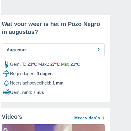
Wat voor weer is het in Pozo Negro
in
augustus
?
Augustus
Gem, T.:
23°C
Max.:
27°C
Min:
21°C
Regendagen:
0
dagen
Neerslaghoeveelheid:
1 mm
Gem. wind:
7 m/s
Video's
Meer video´s