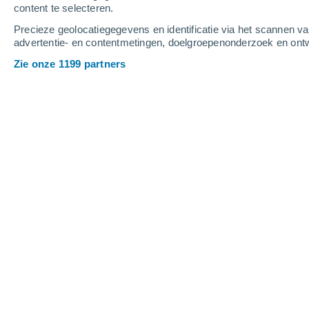
content te selecteren.
9
-
13
m/s
8
-
12
m/s
8
8
-
12
m/s
Precieze geolocatiegegevens en identificatie via het scannen v
advertentie- en contentmetingen, doelgroepenonderzoek en ontw
Het weer in Pozo Negro vandaag
, 9 
Zie onze 1199 partners
Stofsluier
23°
09:00
Gevoelstemperatuu
Stofsluier
24°
10:00
Gevoelstemperatuu
Stofsluier
26°
11:00
Gevoelstemperatuu
Stofsluier
26°
12:00
Gevoelstemperatuu
Stofsluier
27°
14:00
Gevoelstemperatuu