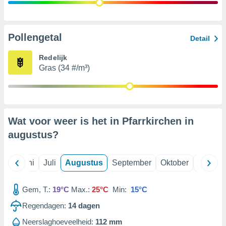
99 partners
Pollengetal
Detail
Redelijk
Gras (34 #/m³)
Wat voor weer is het in Pfarrkirchen in
augustus
?
Mei
Juni
Juli
Augustus
September
Oktober
Novemb
Gem, T.:
19°C
Max.:
25°C
Min:
15°C
Regendagen:
14
dagen
Neerslaghoeveelheid:
112 mm