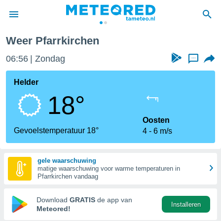
Weer Pfarrkirchen
nnisgeving
06:56
Zondag
...
van
tameteo.nl)
teld door
Helder
s om te
18°
e verstrekte
an hoge
 U hebt de
Oosten
ies voor
Gevoelstemperatuur 18°
4
6 m/s
deze
gele waarschuwing
anvaarden
matige waarschuwing voor warme temperaturen in
toegang
Pfarrkirchen vandaag
seerde
Download
GRATIS
de app van
Installeren
lame op basis
Meteored!
ies