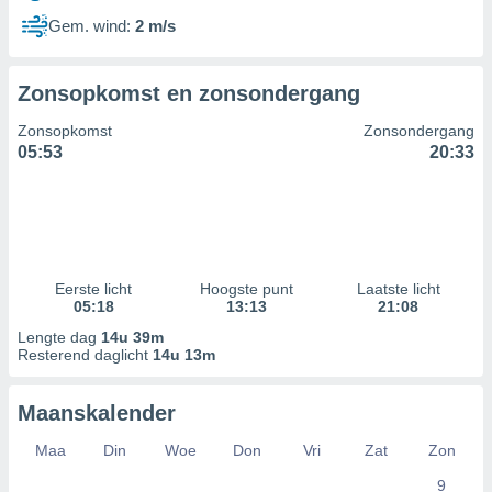
Gem. wind:
2 m/s
Zonsopkomst en zonsondergang
Zonsopkomst
Zonsondergang
05:53
20:33
Eerste licht
Hoogste punt
Laatste licht
05:18
13:13
21:08
Lengte dag
14u 39m
Resterend daglicht
14u 13m
Maanskalender
Maa
Din
Woe
Don
Vri
Zat
Zon
9