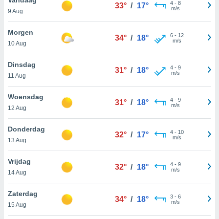
aliseerde
4
-
8
33°
/
17°
m/s
9 Aug
aten zien. U
nformatie in
leid
en kunt
Morgen
6
-
12
34°
/
18°
ng op elk
m/s
10 Aug
ment
or te klikken
Dinsdag
4
-
9
31°
/
18°
m/s
11 Aug
lingen
onder
bsite.
Woensdag
4
-
9
31°
/
18°
m/s
,
12 Aug
htige
Donderdag
4
-
10
32°
/
17°
ieën
m/s
13 Aug
allatie van
Vrijdag
4
-
9
 aanvaardt,
32°
/
18°
m/s
14 Aug
 website
lijven
Zaterdag
n dat geval
3
-
6
34°
/
18°
m/s
ij u dat
15 Aug
es die