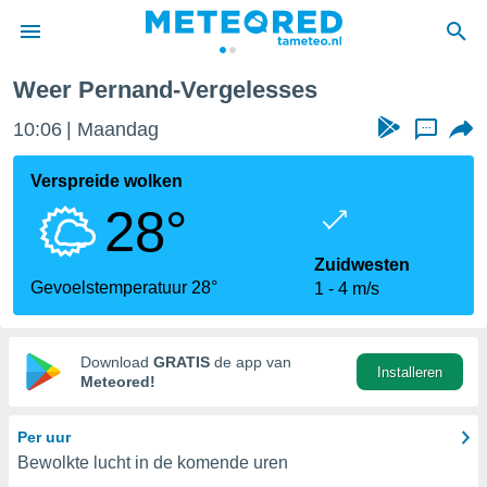
Pernand-Vergelesses
Weer Pernand-Vergelesses
nnisgeving
10:06
Maandag
...
van
tameteo.nl)
teld door
Verspreide wolken
s om te
28°
e verstrekte
an hoge
 U hebt de
Zuidwesten
ies voor
Gevoelstemperatuur 28°
1
4 m/s
deze
anvaarden
Download
GRATIS
de app van
Installeren
toegang
Meteored!
seerde
Per uur
lame op basis
Bewolkte lucht in de komende uren
ies