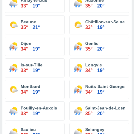
Arnay-le-Duc
Auxonne
33°
19°
35°
20°
Beaune
Châtillon-sur-Seine
35°
21°
33°
19°
Dijon
Genlis
34°
19°
35°
20°
Is-sur-Tille
Longvic
33°
19°
34°
19°
Montbard
Nuits-Saint-Georges
34°
19°
34°
19°
Pouilly-en-Auxois
Saint-Jean-de-Losne
33°
19°
35°
20°
Saulieu
Selongey