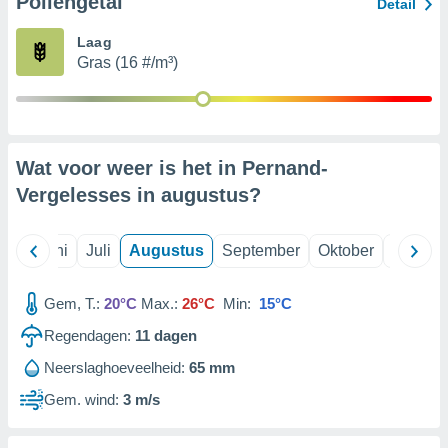
Pollengetal
Detail
Laag
99 partners
Gras (16 #/m³)
Wat voor weer is het in Pernand-
Vergelesses in
augustus
?
Mei
Juni
Juli
Augustus
September
Oktober
Novemb
Gem, T.:
20°C
Max.:
26°C
Min:
15°C
Regendagen:
11
dagen
Neerslaghoeveelheid:
65 mm
Gem. wind:
3 m/s