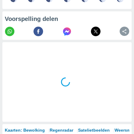
Voorspelling delen
Kaarten: Bewolking
Regenradar
Satelietbeelden
Weersmod