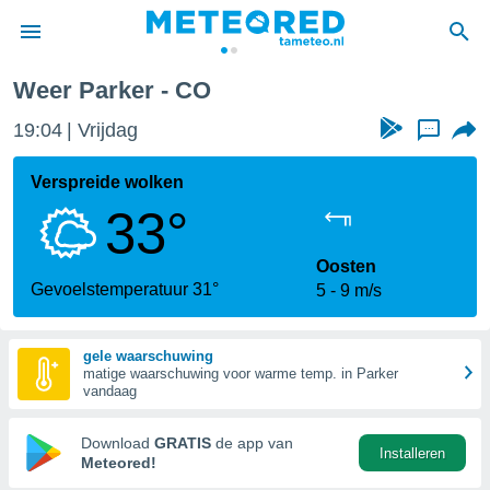
Weer Parker - CO
nnisgeving
19:04
Vrijdag
...
van
tameteo.nl)
teld door
Verspreide wolken
s om te
33°
e verstrekte
an hoge
 U hebt de
Oosten
ies voor
Gevoelstemperatuur 31°
5
9 m/s
deze
gele waarschuwing
anvaarden
matige waarschuwing voor warme temp. in Parker
toegang
vandaag
seerde
Download
GRATIS
de app van
Installeren
lame op basis
Meteored!
ies