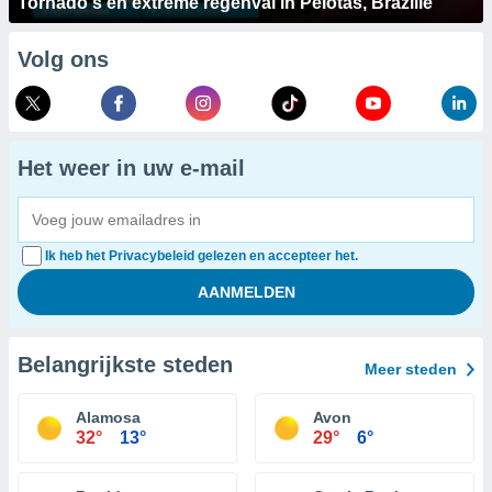
Tornado's en extreme regenval in Pelotas, Brazilië
Volg ons
Het weer in uw e-mail
Ik heb het Privacybeleid gelezen en accepteer het.
Belangrijkste steden
Meer steden
Alamosa
Avon
32°
13°
29°
6°