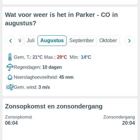
Wat voor weer is het in Parker - CO in
99 partners
augustus
?
Mei
Juni
Juli
Augustus
September
Oktober
Novemb
Gem, T.:
21°C
Max.:
29°C
Min:
14°C
Regendagen:
10
dagen
Neerslaghoeveelheid:
45 mm
Gem. wind:
3 m/s
Zonsopkomst en zonsondergang
Zonsopkomst
Zonsondergang
06:04
20:04