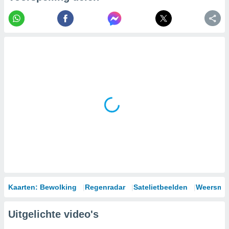
Kaarten: Bewolking
Regenradar
Satelietbeelden
Weersmod
Uitgelichte video's