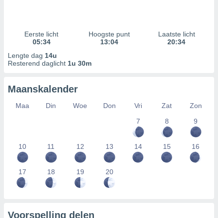
Eerste licht
Hoogste punt
Laatste licht
05:34
13:04
20:34
Lengte dag
14u
Resterend daglicht
1u 30m
Maanskalender
Maa
Din
Woe
Don
Vri
Zat
Zon
7
8
9
10
11
12
13
14
15
16
17
18
19
20
Voorspelling delen