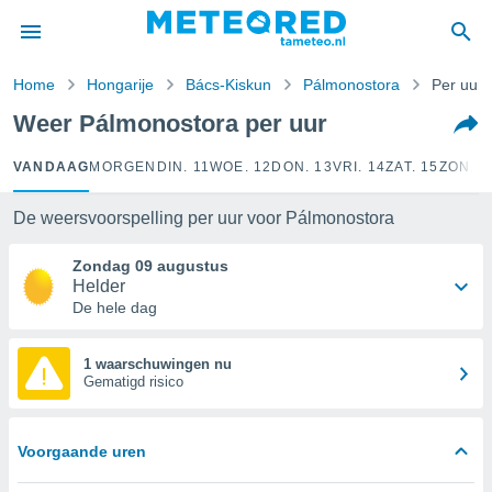
nnisgeving
van
Home
Hongarije
Bács-Kiskun
Pálmonostora
Per uur
tameteo.nl)
teld door
Weer Pálmonostora per uur
s om te
e verstrekte
VANDAAG
MORGEN
DIN. 11
WOE. 12
DON. 13
VRI. 14
ZAT. 15
ZON. 1
an hoge
 U hebt de
ies voor
De weersvoorspelling per uur voor Pálmonostora
deze
Zondag 09 augustus
Helder
anvaarden
De hele dag
toegang
1 waarschuwingen nu
seerde
Gematigd risico
lame op basis
ies
gegevens of
Voorgaande uren
n stelt ons