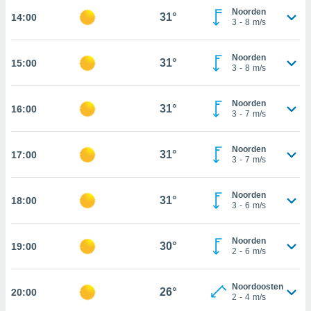
e
Noorden
31°
14:00
den te
3
-
8
m/s
zodat wij u
oogwaardige
IK
en blijven
Noorden
31°
15:00
GA
3
-
8
m/s
AKKOORD
 knop
Noorden
 en
31°
16:00
INSTELLINGEN
3
-
7
m/s
kt, krijgt u
de website
nvaarden van
Noorden
31°
17:00
e van alle
3
-
7
m/s
n ons dan
 partners,
Noorden
aat stellen
31°
18:00
3
-
6
m/s
 app te
nalyseren en
fiek profiel
Noorden
30°
19:00
len om u op
2
-
6
m/s
an reclame
aliseerde
Noordoosten
aten zien. U
26°
20:00
2
-
4
m/s
nformatie in