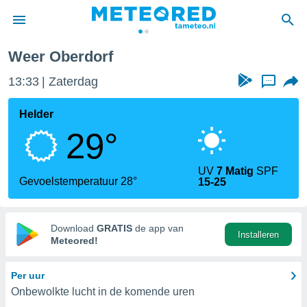
Weer Oberdorf
nnisgeving
13:33
Zaterdag
...
van
tameteo.nl)
teld door
Helder
s om te
29°
e verstrekte
an hoge
 U hebt de
UV
7 Matig
SPF
ies voor
Gevoelstemperatuur 28°
15-25
deze
anvaarden
Download
GRATIS
de app van
Installeren
toegang
Meteored!
seerde
Per uur
lame op basis
Onbewolkte lucht in de komende uren
ies