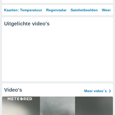
Kaarten: Temperatuur
Regenradar
Satelietbeelden
Weersm
Uitgelichte video's
Video's
Meer video´s