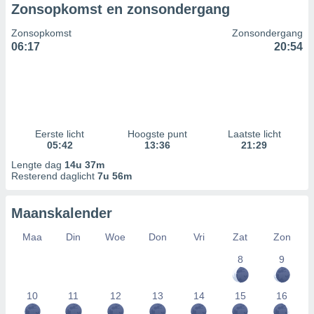
Zonsopkomst en zonsondergang
Zonsopkomst
Zonsondergang
06:17
20:54
Eerste licht
Hoogste punt
Laatste licht
05:42
13:36
21:29
Lengte dag
14u 37m
Resterend daglicht
7u 56m
Maanskalender
Maa
Din
Woe
Don
Vri
Zat
Zon
8
9
10
11
12
13
14
15
16