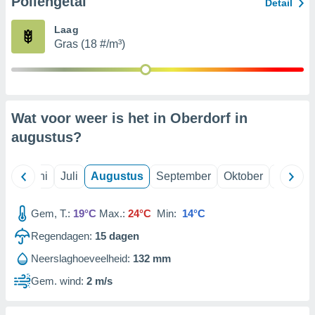
Pollengetal
Detail
Laag
99 partners
Gras (18 #/m³)
Wat voor weer is het in Oberdorf in
augustus
?
Mei
Juni
Juli
Augustus
September
Oktober
Novemb
Gem, T.:
19°C
Max.:
24°C
Min:
14°C
Regendagen:
15
dagen
Neerslaghoeveelheid:
132 mm
Gem. wind:
2 m/s