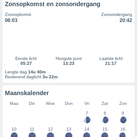
Zonsopkomst en zonsondergang
Zonsopkomst
Zonsondergang
06:03
20:42
Eerste licht
Hoogste punt
Laatste licht
05:27
13:23
21:17
Lengte dag
14u 40m
Resterend daglicht
3u 22m
Maanskalender
Maa
Din
Woe
Don
Vri
Zat
Zon
7
8
9
10
11
12
13
14
15
16