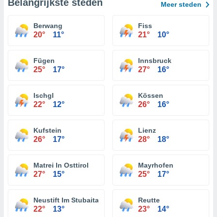
Belangrijkste steden
Meer steden
Berwang
Fiss
20°
11°
21°
10°
Fügen
Innsbruck
25°
17°
27°
16°
Ischgl
Kössen
22°
12°
26°
16°
Kufstein
Lienz
26°
17°
28°
18°
Matrei In Osttirol
Mayrhofen
27°
15°
25°
17°
Neustift Im Stubaital
Reutte
22°
13°
23°
14°