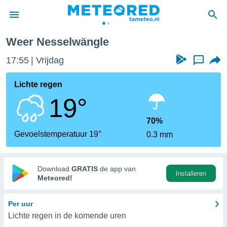
Weer Nesselwängle
nnisgeving
17:55
Vrijdag
...
van
tameteo.nl)
teld door
Lichte regen
s om te
19°
e verstrekte
an hoge
 U hebt de
70%
ies voor
Gevoelstemperatuur 19°
0.3 mm
deze
anvaarden
Download
GRATIS
de app van
Installeren
toegang
Meteored!
seerde
Per uur
lame op basis
Lichte regen in de komende uren
ies