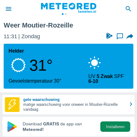
eille
Weer Moutier-Rozeille
nnisgeving
11:31
Zondag
...
van
tameteo.nl)
teld door
Helder
s om te
31°
e verstrekte
an hoge
 U hebt de
UV
5 Zwak
SPF
ies voor
Gevoelstemperatuur 30°
6-10
deze
gele waarschuwing
anvaarden
matige waarschuwing voor onweer in Moutier-Rozeille
toegang
vandaag
seerde
Download
GRATIS
de app van
Installeren
lame op basis
Meteored!
ies