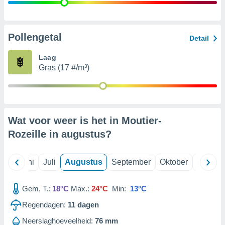
99 partners
Pollengetal
Detail
Laag
Gras (17 #/m³)
Wat voor weer is het in Moutier-
Rozeille in
augustus
?
Mei
Juni
Juli
Augustus
September
Oktober
Novemb
Gem, T.:
18°C
Max.:
24°C
Min:
13°C
Regendagen:
11
dagen
Neerslaghoeveelheid:
76 mm