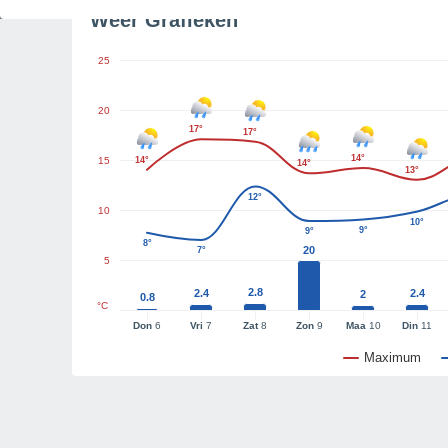
Weer Grafieken
25
20
17°
17°
14°
15
14°
14°
13°
12°
10
10°
9°
9°
8°
20
7°
5
2.8
2.4
2.4
2
0.8
°C
Don
6
Vri
7
Zat
8
Zon
9
Maa
10
Din
11
Maximum