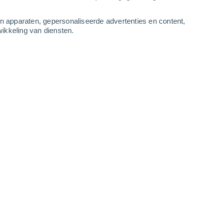
1
-
18
m/s
10
-
17
m/s
10
-
20
m/s
8
-
15
m/s
an apparaten, gepersonaliseerde advertenties en content,
ikkeling van diensten.
augustus
Westen
1 Vrijwel geen
ur
13°
4
-
7 m/s
SPF:
nee
Westen
1 Vrijwel geen
ur
14°
4
-
8 m/s
SPF:
nee
Westen
2 Vrijwel geen
ur
14°
4
-
8 m/s
SPF:
nee
Westen
2 Vrijwel geen
ur
14°
4
-
8 m/s
SPF:
nee
lkt
Westen
2 Vrijwel geen
ur
14°
4
-
8 m/s
SPF:
nee