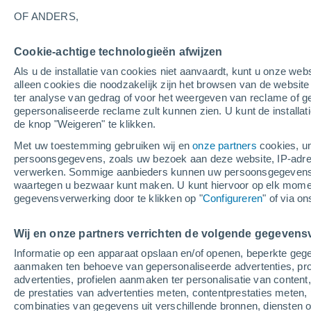
13°
OF ANDERS,
Cookie-achtige technologieën afwijzen
Westen
Als u de installatie van cookies niet aanvaardt, kunt u onze webs
Gevoelstemperatuur 13°
4
-
7 m/s
alleen cookies die noodzakelijk zijn het browsen van de websit
ter analyse van gedrag of voor het weergeven van reclame of g
gepersonaliseerde reclame zult kunnen zien. U kunt de installat
de knop "Weigeren" te klikken.
Weer 1 - 7 dagen
Kaarten: Regen
Regenradar
Sate
Met uw toestemming gebruiken wij en
onze partners
cookies, un
persoonsgegevens, zoals uw bezoek aan deze website, IP-adresse
verwerken. Sommige aanbieders kunnen uw persoonsgegevens v
waartegen u bezwaar kunt maken. U kunt hiervoor op elk mom
Morgen
Zaterdag
Vandaag
gegevensverwerking door te klikken op "
Configureren
" of via o
7 Aug
8 Aug
6 Aug
Wij en onze partners verrichten de volgende gegevens
Informatie op een apparaat opslaan en/of openen, beperkte gege
90%
70%
50%
aanmaken ten behoeve van gepersonaliseerde advertenties, prof
2.4 mm
2.8 mm
0.8 mm
advertenties, profielen aanmaken ter personalisatie van content,
17°
/
7°
17°
/
12°
14°
/
8°
de prestaties van advertenties meten, contentprestaties meten, 
combinaties van gegevens uit verschillende bronnen, diensten