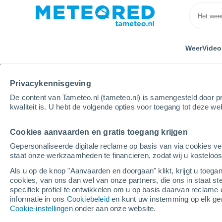
Weer
Video
Privacykennisgeving
De content van Tameteo.nl (tameteo.nl) is samengesteld door pr
kwaliteit is. U hebt de volgende opties voor toegang tot deze we
Cookies aanvaarden en gratis toegang krijgen
Home
Australia
Zuid-Australië
Moonta
Gepersonaliseerde digitale reclame op basis van via cookies ve
staat onze werkzaamheden te financieren, zodat wij u kosteloo
Weer Moonta - SA
Als u op de knop "Aanvaarden en doorgaan" klikt, krijgt u toegan
cookies, van ons dan wel van onze partners, die ons in staat st
09:35
Donderdag
specifiek profiel te ontwikkelen om u op basis daarvan reclame 
informatie in ons
Cookiebeleid
en kunt uw instemming op elk ge
Cookie-instellingen
onder aan onze website.
Bewolking