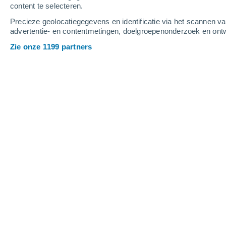
content te selecteren.
6
-
11
m/s
8
-
14
m/s
1
4
-
8
m/s
Precieze geolocatiegegevens en identificatie via het scannen v
advertentie- en contentmetingen, doelgroepenonderzoek en ontw
Het weer in Moonta - SA vandaag
, 6 
Zie onze 1199 partners
Bewolking
13°
09:30
Gevoelstemperatu
Bewolking
14°
10:30
Gevoelstemperatu
Bewolking
14°
11:30
Gevoelstemperatu
Bewolking
14°
12:30
Gevoelstemperatu
Gedeeltelijk bewo
14°
13:30
Gevoelstemperatu