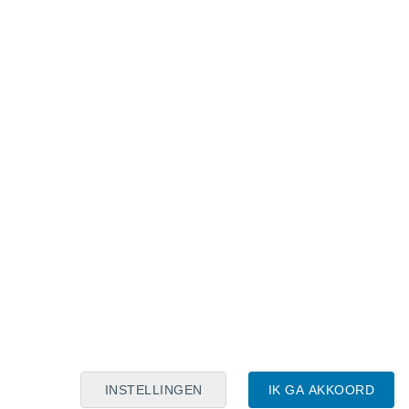
Maanskalender
Maa
Din
Woe
Don
Vri
Zat
Zon
6
7
8
9
10
11
12
13
14
15
16
17
18
19
INSTELLINGEN
IK GA AKKOORD