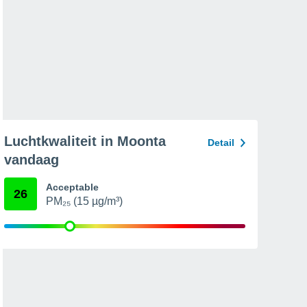
Luchtkwaliteit in Moonta
Detail
vandaag
Acceptable
26
PM₂₅ (15 µg/m³)