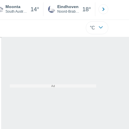
Moonta
Eindhoven
Rotterda
14°
18°
South Australia
Noord-Brabant
Zuid-Hollan
°C