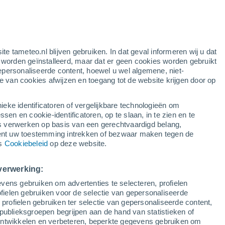
ite tameteo.nl blijven gebruiken. In dat geval informeren wij u dat
e worden geïnstalleerd, maar dat er geen cookies worden gebruikt
epersonaliseerde content, hoewel u wel algemene, niet-
ie van cookies afwijzen en toegang tot de website krijgen door op
lietbeelden
Weersmodellen
ieke identificatoren of vergelijkbare technologieën om
n en cookie-identificatoren, op te slaan, in te zien en te
erwerken op basis van een gerechtvaardigd belang,
ent uw toestemming intrekken of bezwaar maken tegen de
Zondag
Maandag
Dinsdag
Woensdag
ns
Cookiebeleid
op deze website.
9 Aug
10 Aug
11 Aug
12 Aug
verwerking:
vens gebruiken om advertenties te selecteren, profielen
90%
90%
70%
70%
ielen gebruiken voor de selectie van gepersonaliseerde
20 mm
2 mm
2.4 mm
0.2 mm
 profielen gebruiken ter selectie van gepersonaliseerde content,
14°
/
9°
14°
/
9°
13°
/
10°
15°
/
11°
publieksgroepen begrijpen aan de hand van statistieken of
 ontwikkelen en verbeteren, beperkte gegevens gebruiken om