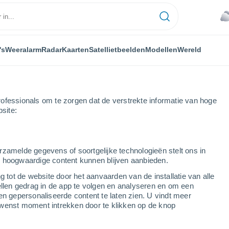
's
Weeralarm
Radar
Kaarten
Satellietbeelden
Modellen
Wereld
ofessionals om te zorgen dat de verstrekte informatie van hoge
bsite:
rzamelde gegevens of soortgelijke technologieën stelt ons in
s hoogwaardige content kunnen blijven aanbieden.
g tot de website door het aanvaarden van de installatie van alle
ellen gedrag in de app te volgen en analyseren en om een
...
en gepersonaliseerde content te laten zien. U vindt meer
wenst moment intrekken door te klikken op de knop
Per uur
Zware bewolking in de komende
uren