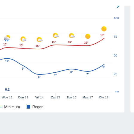
100
18°
75
16°
16°
16°
15°
15°
15°
50
11°
9°
9°
8°
25
7°
7°
6°
0.2
mm
Woe
12
Don
13
Vri
14
Zat
15
Zon
16
Maa
17
Din
18
Minimum
Regen