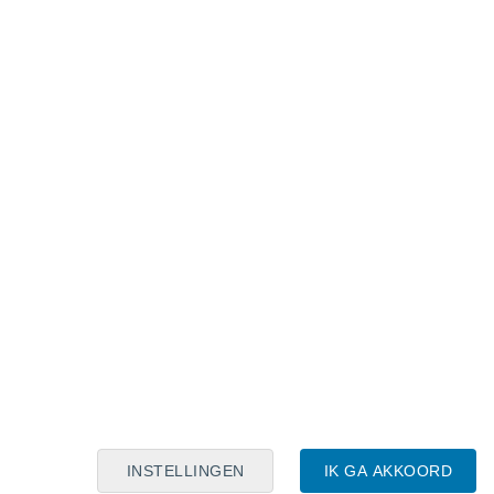
Maanskalender
Maa
Din
Woe
Don
Vri
Zat
Zon
8
9
10
11
12
13
14
15
16
17
18
19
20
21
INSTELLINGEN
IK GA AKKOORD
6