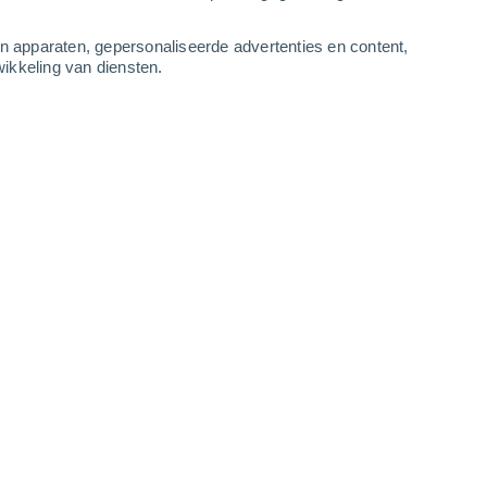
2
-
6
m/s
2
-
7
m/s
2
-
7
m/s
2
-
6
m/s
an apparaten, gepersonaliseerde advertenties en content,
ikkeling van diensten.
ugustus
Zuidoosten
3 Zwak
r
28°
1
-
5 m/s
SPF:
6-10
Zuidoosten
2 Vrijwel geen
r
28°
1
-
4 m/s
SPF:
nee
Zuidoosten
1 Vrijwel geen
r
28°
1
-
4 m/s
SPF:
nee
Zuiden
0 Vrijwel geen
r
27°
1
-
4 m/s
SPF:
nee
Westen
0 Vrijwel geen
r
26°
1
-
2 m/s
SPF:
nee