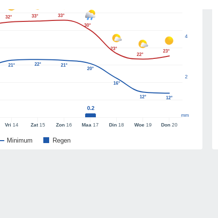
33°
33°
32°
30°
4
23°
23°
22°
22°
21°
21°
20°
2
16°
12°
12°
0.2
mm
Vri
14
Zat
15
Zon
16
Maa
17
Din
18
Woe
19
Don
20
Minimum
Regen