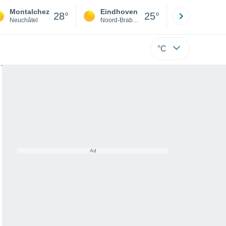
Montalchez
Eindhoven
Rotterda
28°
25°
Neuchâtel
Noord-Brabant
Zuid-Hollan
°C