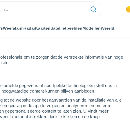
's
Weeralarm
Radar
Kaarten
Satellietbeelden
Modellen
Wereld
ofessionals om te zorgen dat de verstrekte informatie van hoge
bsite:
ez
rzamelde gegevens of soortgelijke technologieën stelt ons in
s hoogwaardige content kunnen blijven aanbieden.
g tot de website door het aanvaarden van de installatie van alle
ellen gedrag in de app te volgen en analyseren en om een
...
en gepersonaliseerde content te laten zien. U vindt meer
wenst moment intrekken door te klikken op de knop
Per uur
Wisselend bewolkt in de
komende uren