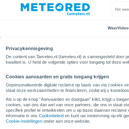
Weer
Video
Privacykennisgeving
De content van Tameteo.nl (tameteo.nl) is samengesteld door pr
kwaliteit is. U hebt de volgende opties voor toegang tot deze we
Cookies aanvaarden en gratis toegang krijgen
Home
Zwitserland
Kanton Neuchâtel
Montalch
Gepersonaliseerde digitale reclame op basis van via cookies ve
staat onze werkzaamheden te financieren, zodat wij u kosteloo
Weer Montalchez
Als u op de knop "Aanvaarden en doorgaan" klikt, krijgt u toegan
cookies, van ons dan wel van onze partners, die ons in staat st
17:23
Zaterdag
specifiek profiel te ontwikkelen om u op basis daarvan reclame 
informatie in ons
Cookiebeleid
en kunt uw instemming op elk ge
Cookie-instellingen
onder aan onze website.
Helder