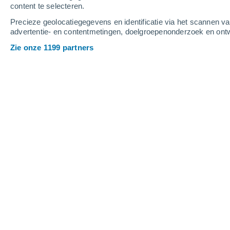
content te selecteren.
4
-
13
m/s
2
-
7
m/s
2
-
6
m/s
Precieze geolocatiegegevens en identificatie via het scannen v
advertentie- en contentmetingen, doelgroepenonderzoek en ontw
Het weer in Montalchez vandaag
, 8 a
Zie onze 1199 partners
Helder
28°
17:00
Gevoelstemperatuu
Helder
28°
18:00
Gevoelstemperatuu
Verspreide wolken
28°
19:00
Gevoelstemperatuu
Verspreide wolken
27°
20:00
Gevoelstemperatuu
Verspreide wolken
25°
21:00
Gevoelstemperatuu