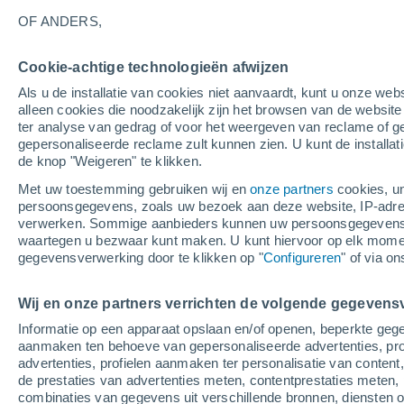
28°
OF ANDERS,
Cookie-achtige technologieën afwijzen
UV
3 Zwa
Als u de installatie van cookies niet aanvaardt, kunt u onze webs
Gevoelstemperatuur 28°
SPF
6-10
alleen cookies die noodzakelijk zijn het browsen van de websit
ter analyse van gedrag of voor het weergeven van reclame of g
gepersonaliseerde reclame zult kunnen zien. U kunt de installat
de knop "Weigeren" te klikken.
Weer 1 - 7 dagen
Kaarten: Bewolking
Regenradar
Met uw toestemming gebruiken wij en
onze partners
cookies, un
persoonsgegevens, zoals uw bezoek aan deze website, IP-adresse
verwerken. Sommige aanbieders kunnen uw persoonsgegevens v
waartegen u bezwaar kunt maken. U kunt hiervoor op elk mom
Morgen
Maandag
Vandaag
gegevensverwerking door te klikken op "
Configureren
" of via o
9 Aug
10 Aug
8 Aug
Wij en onze partners verrichten de volgende gegevens
Informatie op een apparaat opslaan en/of openen, beperkte gege
60%
60%
aanmaken ten behoeve van gepersonaliseerde advertenties, prof
1 mm
1.2 mm
advertenties, profielen aanmaken ter personalisatie van content,
31°
/
20°
30°
/
19°
28°
/
17°
de prestaties van advertenties meten, contentprestaties meten, 
combinaties van gegevens uit verschillende bronnen, diensten