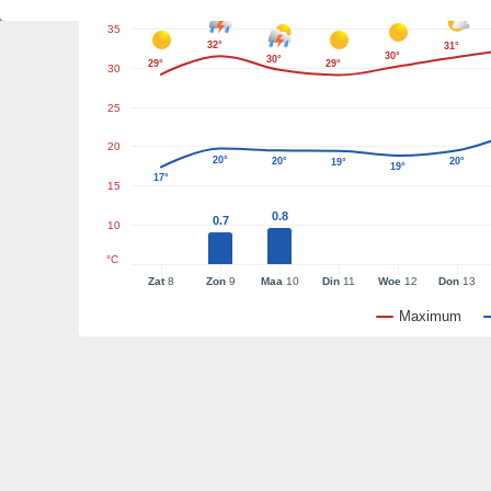
35
32°
31°
30°
30°
29°
29°
30
25
20
20°
20°
20°
19°
19°
17°
15
0.8
0.7
10
°C
Zat
8
Zon
9
Maa
10
Din
11
Woe
12
Don
13
Maximum