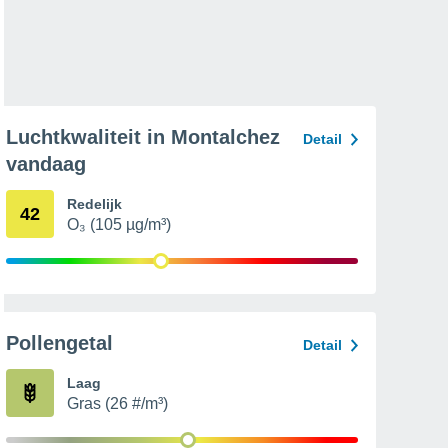
Luchtkwaliteit in Montalchez
Detail
vandaag
Redelijk
42
O₃ (105 µg/m³)
Pollengetal
Detail
Laag
Gras (26 #/m³)