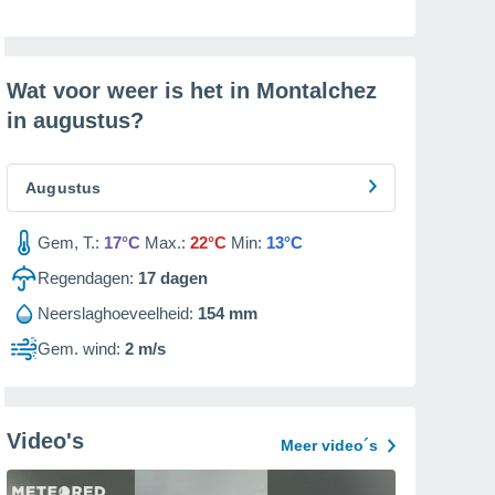
Wat voor weer is het in Montalchez
in
augustus
?
Augustus
Gem, T.:
17°C
Max.:
22°C
Min:
13°C
Regendagen:
17
dagen
Neerslaghoeveelheid:
154 mm
Gem. wind:
2 m/s
Video's
Meer video´s