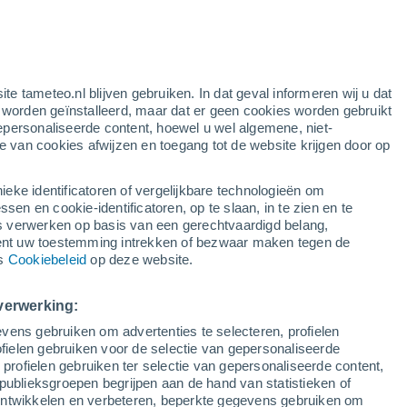
k
ite tameteo.nl blijven gebruiken. In dat geval informeren wij u dat
e worden geïnstalleerd, maar dat er geen cookies worden gebruikt
epersonaliseerde content, hoewel u wel algemene, niet-
ie van cookies afwijzen en toegang tot de website krijgen door op
Satelietbeelden
Weersmodellen
ieke identificatoren of vergelijkbare technologieën om
n en cookie-identificatoren, op te slaan, in te zien en te
erwerken op basis van een gerechtvaardigd belang,
ent uw toestemming intrekken of bezwaar maken tegen de
Dinsdag
Woensdag
Donderdag
Vrijdag
ns
Cookiebeleid
op deze website.
11 Aug
12 Aug
13 Aug
14 Aug
verwerking:
vens gebruiken om advertenties te selecteren, profielen
ielen gebruiken voor de selectie van gepersonaliseerde
 profielen gebruiken ter selectie van gepersonaliseerde content,
30°
/
20°
31°
/
19°
32°
/
21°
32°
/
22°
publieksgroepen begrijpen aan de hand van statistieken of
 ontwikkelen en verbeteren, beperkte gegevens gebruiken om