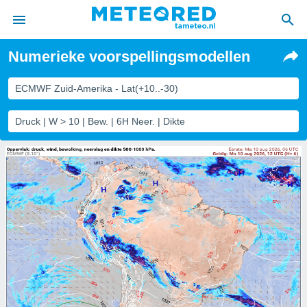
Numerieke voorspellingsmodellen
nnisgeving
van
ECMWF Zuid-Amerika - Lat(+10..-30)
tameteo.nl)
teld door
Druck | W > 10 | Bew. | 6H Neer. | Dikte
s om te
e verstrekte
an hoge
 U hebt de
ies voor
deze
anvaarden
toegang
seerde
lame op basis
ies