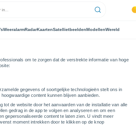
's
Weeralarm
Radar
Kaarten
Satellietbeelden
Modellen
Wereld
ofessionals om te zorgen dat de verstrekte informatie van hoge
bsite:
rzamelde gegevens of soortgelijke technologieën stelt ons in
s hoogwaardige content kunnen blijven aanbieden.
g tot de website door het aanvaarden van de installatie van alle
ellen gedrag in de app te volgen en analyseren en om een
en gepersonaliseerde content te laten zien. U vindt meer
wenst moment intrekken door te klikken op de knop