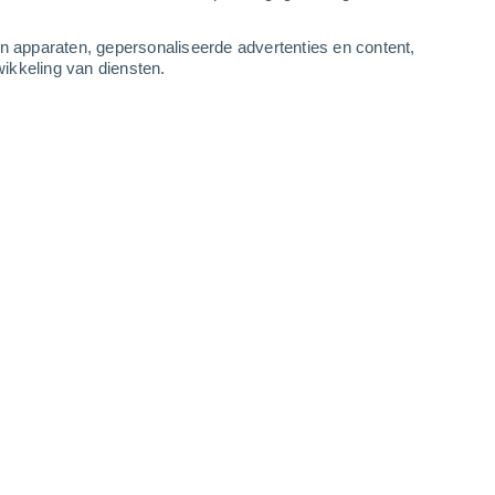
Maandag
10
an apparaten, gepersonaliseerde advertenties en content,
ikkeling van diensten.
Midlum
14°
Verspreide wolken
02:00
Gevoelstemperatuur
14°
12°
Verspreide wolken
05:00
Gevoelstemperatuur
12°
13°
Verspreide wolken
08:00
Gevoelstemperatuur
13°
18°
Helder
11:00
Gevoelstemperatuur
18°