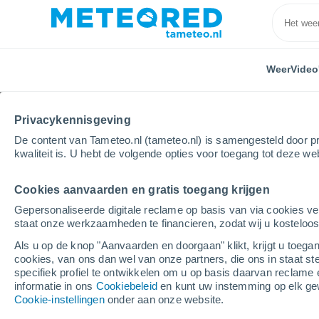
Weer
Video
Privacykennisgeving
De content van Tameteo.nl (tameteo.nl) is samengesteld door pr
kwaliteit is. U hebt de volgende opties voor toegang tot deze we
Cookies aanvaarden en gratis toegang krijgen
Home
Friesland
Midlum
Per uur
Gepersonaliseerde digitale reclame op basis van via cookies ve
staat onze werkzaamheden te financieren, zodat wij u kosteloo
Weer Midlum per uur
Als u op de knop "Aanvaarden en doorgaan" klikt, krijgt u toegan
cookies, van ons dan wel van onze partners, die ons in staat st
specifiek profiel te ontwikkelen om u op basis daarvan reclame 
Weer 1 - 7 dagen
Per uur
informatie in ons
Cookiebeleid
en kunt uw instemming op elk ge
Cookie-instellingen
onder aan onze website.