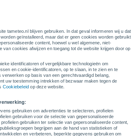
idlum
WIND
NEERSLAG
ite tameteo.nl blijven gebruiken. In dat geval informeren wij u dat
12
15
18
21
00
03
06
09
12
15
18
21
00
e worden geïnstalleerd, maar dat er geen cookies worden gebruikt
epersonaliseerde content, hoewel u wel algemene, niet-
ie van cookies afwijzen en toegang tot de website krijgen door op
24°
ieke identificatoren of vergelijkbare technologieën om
23°
22°
n en cookie-identificatoren, op te slaan, in te zien en te
22°
erwerken op basis van een gerechtvaardigd belang,
20°
20°
19°
19°
19°
ent uw toestemming intrekken of bezwaar maken tegen de
19°
19°
ns
Cookiebeleid
op deze website.
18°
16°
verwerking:
vens gebruiken om advertenties te selecteren, profielen
ielen gebruiken voor de selectie van gepersonaliseerde
 profielen gebruiken ter selectie van gepersonaliseerde content,
publieksgroepen begrijpen aan de hand van statistieken of
 ontwikkelen en verbeteren, beperkte gegevens gebruiken om