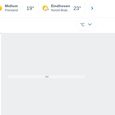
Midlum
Eindhoven
Rotterda
19°
23°
Friesland
Noord-Brabant
Zuid-Hollan
°C