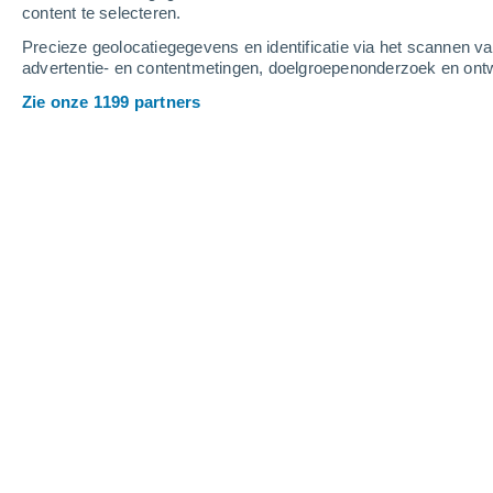
Zaterdag
8
Zondag
9
content te selecteren.
Precieze geolocatiegegevens en identificatie via het scannen v
advertentie- en contentmetingen, doelgroepenonderzoek en ontw
Zie onze 1199 partners
De weersvoorspelling per uur voor 
ZATERDAG 08 AUGUSTUS
De hele dag
Verspreide wolken
Zonsopkomst om
06.06
Zonsondergang om
21.19
Het is daglicht om
05:25
Het laatste daglicht om
22:00
Maanfase