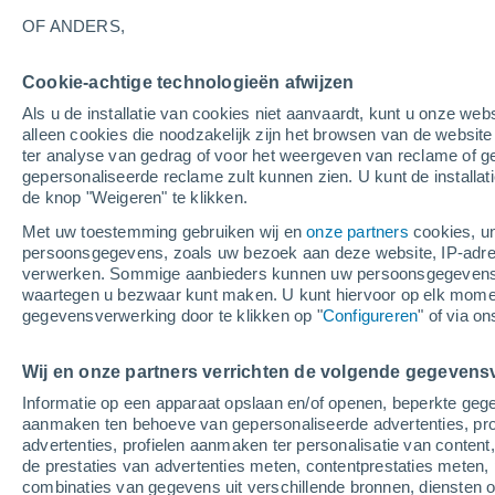
Grafiek van het weer per uur in M
OF ANDERS,
SYMBOLEN
TEMPERATUUR
Cookie-achtige technologieën afwijzen
Als u de installatie van cookies niet aanvaardt, kunt u onze webs
00
03
06
09
12
15
18
21
00
03
06
09
alleen cookies die noodzakelijk zijn het browsen van de websit
ter analyse van gedrag of voor het weergeven van reclame of g
gepersonaliseerde reclame zult kunnen zien. U kunt de installat
de knop "Weigeren" te klikken.
Met uw toestemming gebruiken wij en
onze partners
cookies, un
persoonsgegevens, zoals uw bezoek aan deze website, IP-adresse
verwerken. Sommige aanbieders kunnen uw persoonsgegevens v
21°
20°
20°
waartegen u bezwaar kunt maken. U kunt hiervoor op elk mom
18°
gegevensverwerking door te klikken op "
Configureren
" of via o
17°
16°
16°
14°
Wij en onze partners verrichten de volgende gegevens
14°
13°
12°
Informatie op een apparaat opslaan en/of openen, beperkte gege
aanmaken ten behoeve van gepersonaliseerde advertenties, prof
advertenties, profielen aanmaken ter personalisatie van content,
de prestaties van advertenties meten, contentprestaties meten, 
combinaties van gegevens uit verschillende bronnen, diensten