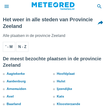
Het weer in alle steden van Provincie
nnisgeving
Zeeland
van
tameteo.nl)
Alle plaatsen in de provincie Zeeland
teld door
s om te
' - M
N - Z
e verstrekte
an hoge
 U hebt de
De meest bezochte plaatsen in de provincie
ies voor
Zeeland
deze
Aagtekerke
Hoofdplaat
anvaarden
Aardenburg
Hulst
toegang
Arnemuiden
Ijzendijke
seerde
Axel
Kats
lame op basis
ies
Baarland
Kloosterzande