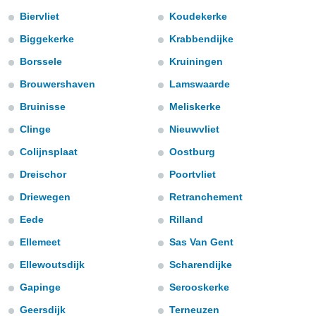
gegevens of
Biervliet
Koudekerke
n stelt ons
Biggekerke
Krabbendijke
e
den te
Borssele
Kruiningen
zodat wij u
Brouwershaven
Lamswaarde
oogwaardige
IK
en blijven
GA
Bruinisse
Meliskerke
AKKOORD
Clinge
Nieuwvliet
 knop
 en
Colijnsplaat
Oostburg
INSTELLINGEN
kt, krijgt u
de website
Dreischor
Poortvliet
nvaarden van
Driewegen
Retranchement
e van alle
n ons dan
Eede
Rilland
 partners,
aat stellen
Ellemeet
Sas Van Gent
 app te
Ellewoutsdijk
Scharendijke
nalyseren en
fiek profiel
Gapinge
Serooskerke
len om u op
an reclame
Geersdijk
Terneuzen