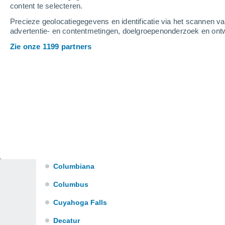
Bellefontaine
content te selecteren.
Precieze geolocatiegegevens en identificatie via het scannen v
Bellville
advertentie- en contentmetingen, doelgroepenonderzoek en ontw
Bowling Green
Zie onze 1199 partners
Brice
Broadview Heights
Buckeye Lake
Cambridge
Canton
Celina
Columbiana
Columbus
Cuyahoga Falls
Decatur