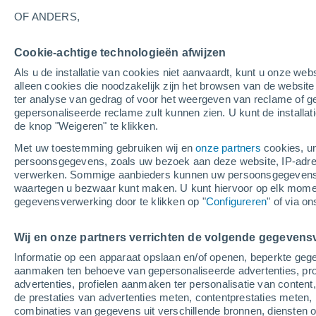
De meest bezochte plaatsen in de sta
OF ANDERS,
Ada
Cookie-achtige technologieën afwijzen
Akron
Als u de installatie van cookies niet aanvaardt, kunt u onze webs
alleen cookies die noodzakelijk zijn het browsen van de websit
Amanda
ter analyse van gedrag of voor het weergeven van reclame of g
gepersonaliseerde reclame zult kunnen zien. U kunt de installat
Ansonia
de knop "Weigeren" te klikken.
Arcadia
Met uw toestemming gebruiken wij en
onze partners
cookies, un
persoonsgegevens, zoals uw bezoek aan deze website, IP-adresse
Arcanum
verwerken. Sommige aanbieders kunnen uw persoonsgegevens v
waartegen u bezwaar kunt maken. U kunt hiervoor op elk mom
Ashville
gegevensverwerking door te klikken op "
Configureren
" of via o
Athens
Wij en onze partners verrichten de volgende gegevens
Bay Village
Informatie op een apparaat opslaan en/of openen, beperkte gege
aanmaken ten behoeve van gepersonaliseerde advertenties, prof
Beavercreek
advertenties, profielen aanmaken ter personalisatie van content,
Bellbrook
de prestaties van advertenties meten, contentprestaties meten, 
combinaties van gegevens uit verschillende bronnen, diensten