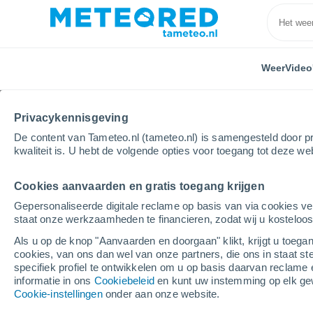
Weer
Video
Privacykennisgeving
De content van Tameteo.nl (tameteo.nl) is samengesteld door pr
kwaliteit is. U hebt de volgende opties voor toegang tot deze we
Cookies aanvaarden en gratis toegang krijgen
Home
Verenigde Staten
Staat Ohio
Locaties
Gepersonaliseerde digitale reclame op basis van via cookies ve
staat onze werkzaamheden te financieren, zodat wij u kosteloo
Het weer in alle steden
Als u op de knop "Aanvaarden en doorgaan" klikt, krijgt u toegan
cookies, van ons dan wel van onze partners, die ons in staat st
Alle plaatsen in de staat Ohio
specifiek profiel te ontwikkelen om u op basis daarvan reclame 
informatie in ons
Cookiebeleid
en kunt uw instemming op elk ge
A - C
D - J
K - O
P - U
V - Y
Cookie-instellingen
onder aan onze website.