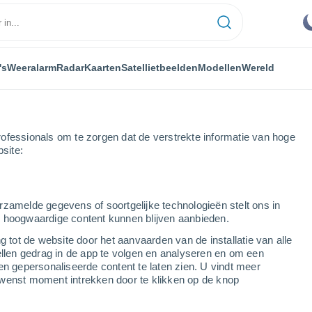
's
Weeralarm
Radar
Kaarten
Satellietbeelden
Modellen
Wereld
ofessionals om te zorgen dat de verstrekte informatie van hoge
bsite:
rzamelde gegevens of soortgelijke technologieën stelt ons in
s hoogwaardige content kunnen blijven aanbieden.
 van Staat Ohio
g tot de website door het aanvaarden van de installatie van alle
ellen gedrag in de app te volgen en analyseren en om een
en gepersonaliseerde content te laten zien. U vindt meer
wenst moment intrekken door te klikken op de knop