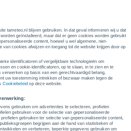
at Ohio
Dresden
Dublin
ite tameteo.nl blijven gebruiken. In dat geval informeren wij u dat
e worden geïnstalleerd, maar dat er geen cookies worden gebruikt
Elyria
epersonaliseerde content, hoewel u wel algemene, niet-
ie van cookies afwijzen en toegang tot de website krijgen door op
Etna
Findlay
ieke identificatoren of vergelijkbare technologieën om
n en cookie-identificatoren, op te slaan, in te zien en te
Florida
erwerken op basis van een gerechtvaardigd belang,
ent uw toestemming intrekken of bezwaar maken tegen de
Fremont
ns
Cookiebeleid
op deze website.
Glouster
verwerking:
Grandview Heights
vens gebruiken om advertenties te selecteren, profielen
ielen gebruiken voor de selectie van gepersonaliseerde
Holland
 profielen gebruiken ter selectie van gepersonaliseerde content,
Hubbard
publieksgroepen begrijpen aan de hand van statistieken of
 ontwikkelen en verbeteren, beperkte gegevens gebruiken om