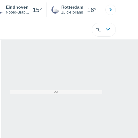
Eindhoven
Rotterdam
Maastrich
15°
16°
Noord-Brabant
Zuid-Holland
Limburg
°C