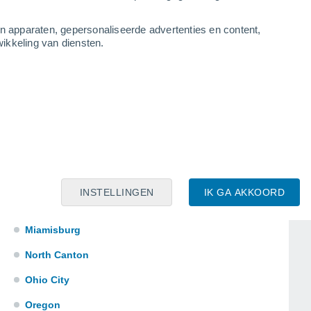
Jackson Center
an apparaten, gepersonaliseerde advertenties en content,
Jenera
ikkeling van diensten.
Jersey
Laura
Lima
London
Lorain
Malaga
INSTELLINGEN
IK GA AKKOORD
Mesopotamia
Miamisburg
North Canton
Ohio City
Oregon