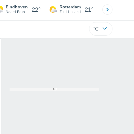
Eindhoven
Rotterdam
Maastrich
22°
21°
Noord-Brabant
Zuid-Holland
Limburg
°C