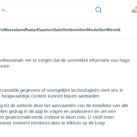
's
Weeralarm
Radar
Kaarten
Satellietbeelden
Modellen
Wereld
ofessionals om te zorgen dat de verstrekte informatie van hoge
bsite:
rzamelde gegevens of soortgelijke technologieën stelt ons in
s hoogwaardige content kunnen blijven aanbieden.
 van Mali
g tot de website door het aanvaarden van de installatie van alle
ellen gedrag in de app te volgen en analyseren en om een
en gepersonaliseerde content te laten zien. U vindt meer
wenst moment intrekken door te klikken op de knop