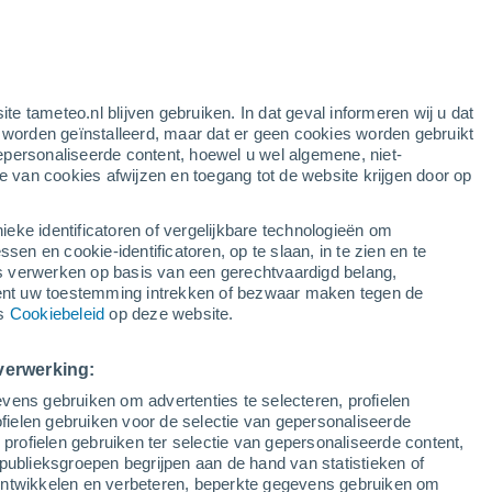
Bougouni
ite tameteo.nl blijven gebruiken. In dat geval informeren wij u dat
e worden geïnstalleerd, maar dat er geen cookies worden gebruikt
epersonaliseerde content, hoewel u wel algemene, niet-
ie van cookies afwijzen en toegang tot de website krijgen door op
ieke identificatoren of vergelijkbare technologieën om
n en cookie-identificatoren, op te slaan, in te zien en te
erwerken op basis van een gerechtvaardigd belang,
ent uw toestemming intrekken of bezwaar maken tegen de
ns
Cookiebeleid
op deze website.
Kita
Koutiala
verwerking:
vens gebruiken om advertenties te selecteren, profielen
ielen gebruiken voor de selectie van gepersonaliseerde
 profielen gebruiken ter selectie van gepersonaliseerde content,
publieksgroepen begrijpen aan de hand van statistieken of
 ontwikkelen en verbeteren, beperkte gegevens gebruiken om
Mopti