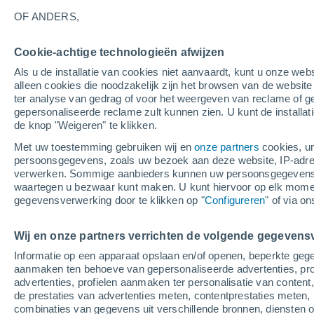
B
OF ANDERS,
Bamako
Cookie-achtige technologieën afwijzen
Als u de installatie van cookies niet aanvaardt, kunt u onze webs
G
alleen cookies die noodzakelijk zijn het browsen van de websit
ter analyse van gedrag of voor het weergeven van reclame of g
Gao
gepersonaliseerde reclame zult kunnen zien. U kunt de installat
de knop "Weigeren" te klikken.
H
Met uw toestemming gebruiken wij en
onze partners
cookies, un
Hombori
persoonsgegevens, zoals uw bezoek aan deze website, IP-adresse
verwerken. Sommige aanbieders kunnen uw persoonsgegevens v
K
waartegen u bezwaar kunt maken. U kunt hiervoor op elk mom
gegevensverwerking door te klikken op "
Configureren
" of via o
Kayes
Kéniéba
Wij en onze partners verrichten de volgende gegevens
Informatie op een apparaat opslaan en/of openen, beperkte gege
Kidal
aanmaken ten behoeve van gepersonaliseerde advertenties, prof
advertenties, profielen aanmaken ter personalisatie van content,
M
de prestaties van advertenties meten, contentprestaties meten, 
combinaties van gegevens uit verschillende bronnen, diensten
Ménaka