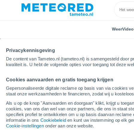
Weer
Video
Privacykennisgeving
De content van Tameteo.nl (tameteo.nl) is samengesteld door pr
kwaliteit is. U hebt de volgende opties voor toegang tot deze we
Cookies aanvaarden en gratis toegang krijgen
Home
Mali
Locaties
Gepersonaliseerde digitale reclame op basis van via cookies ve
staat onze werkzaamheden te financieren, zodat wij u kosteloo
Het weer in alle steden
Als u op de knop "Aanvaarden en doorgaan" klikt, krijgt u toegan
cookies, van ons dan wel van onze partners, die ons in staat st
Alle plaatsen van Mali
specifiek profiel te ontwikkelen om u op basis daarvan reclame 
informatie in ons
Cookiebeleid
en kunt uw instemming op elk ge
B - T
Cookie-instellingen
onder aan onze website.