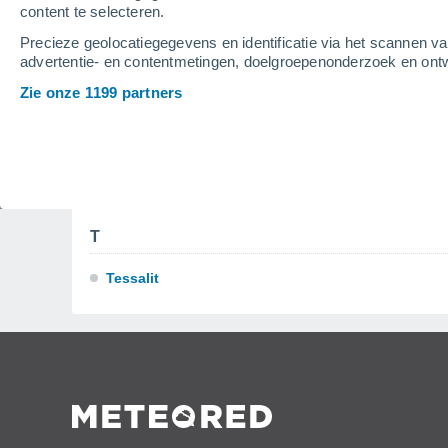
content te selecteren.
N
Precieze geolocatiegegevens en identificatie via het scannen v
advertentie- en contentmetingen, doelgroepenonderzoek en ontw
Nara
Zie onze 1199 partners
S
San
Ségou
T
Tessalit