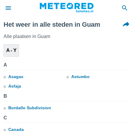
Het weer in alle steden in Guam
nnisgeving
van
Alle plaatsen in Guam
tameteo.nl)
teld door
A - Y
s om te
e verstrekte
an hoge
A
 U hebt de
ies voor
Asagas
Astumbo
deze
Asfaja
B
anvaarden
toegang
Bordallo Subdivision
C
seerde
lame op basis
ies
Canada