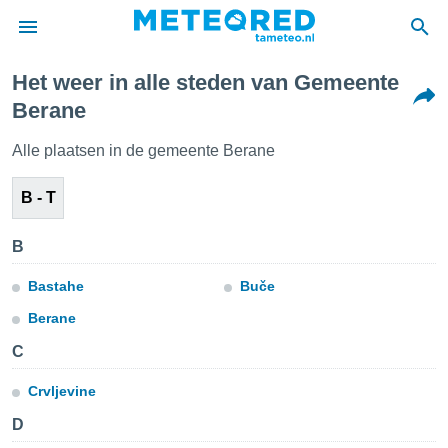
Het weer in alle steden van Gemeente
nnisgeving
Berane
van
tameteo.nl)
Alle plaatsen in de gemeente Berane
teld door
s om te
B - T
e verstrekte
an hoge
 U hebt de
B
ies voor
deze
Bastahe
Buče
Berane
anvaarden
toegang
C
Crvljevine
seerde
lame op basis
D
ies