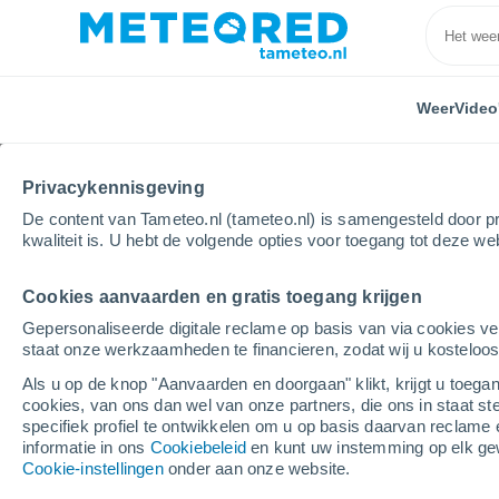
Weer
Video
Privacykennisgeving
De content van Tameteo.nl (tameteo.nl) is samengesteld door pr
kwaliteit is. U hebt de volgende opties voor toegang tot deze we
Cookies aanvaarden en gratis toegang krijgen
Home
Marokko
Gepersonaliseerde digitale reclame op basis van via cookies ve
staat onze werkzaamheden te financieren, zodat wij u kosteloo
Weer in Marokko. Verw
Als u op de knop "Aanvaarden en doorgaan" klikt, krijgt u toegan
komende 14 dagen
cookies, van ons dan wel van onze partners, die ons in staat st
specifiek profiel te ontwikkelen om u op basis daarvan reclame 
informatie in ons
Cookiebeleid
en kunt uw instemming op elk ge
Cookie-instellingen
onder aan onze website.
Vandaag, 8 augustus
Hele dag
Symbol