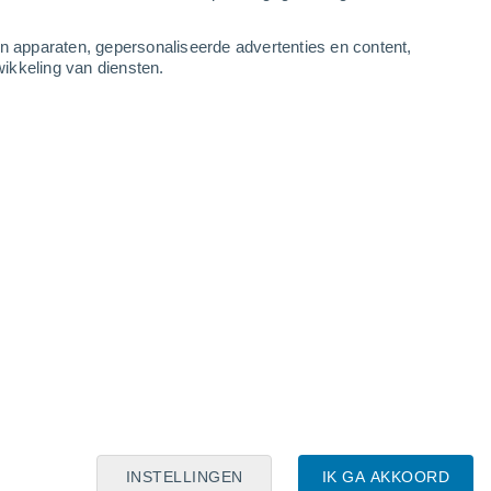
an apparaten, gepersonaliseerde advertenties en content,
ikkeling van diensten.
Leaflet
|
©
OpenStreetMap
|
ECMWF
by © Meteored
INSTELLINGEN
IK GA AKKOORD