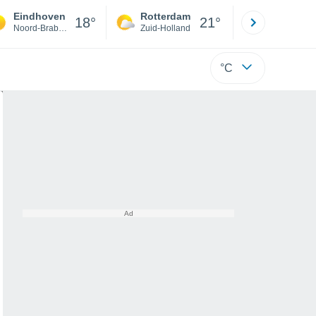
Eindhoven
Rotterdam
Maastrich
18°
21°
Noord-Brabant
Zuid-Holland
Limburg
°C