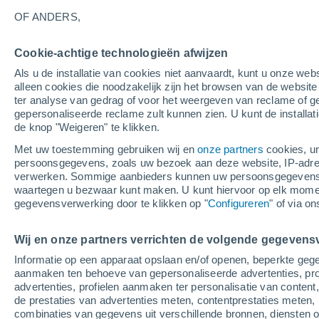
OF ANDERS,
Cookie-achtige technologieën afwijzen
Als u de installatie van cookies niet aanvaardt, kunt u onze webs
alleen cookies die noodzakelijk zijn het browsen van de websit
ter analyse van gedrag of voor het weergeven van reclame of g
gepersonaliseerde reclame zult kunnen zien. U kunt de installat
Had 
de knop "Weigeren" te klikken.
26°
Oulad 
20°
Met uw toestemming gebruiken wij en
onze partners
cookies, un
Safi
persoonsgegevens, zoals uw bezoek aan deze website, IP-adresse
verwerken. Sommige aanbieders kunnen uw persoonsgegevens v
Marr
waartegen u bezwaar kunt maken. U kunt hiervoor op elk mom
gegevensverwerking door te klikken op "
Configureren
" of via o
35°
20°
Biougra
Wij en onze partners verrichten de volgende gegevens
23°
19°
Informatie op een apparaat opslaan en/of openen, beperkte gege
Sidi Ifni
aanmaken ten behoeve van gepersonaliseerde advertenties, prof
28°
advertenties, profielen aanmaken ter personalisatie van content,
21°
de prestaties van advertenties meten, contentprestaties meten, 
Tan-Tan
combinaties van gegevens uit verschillende bronnen, diensten