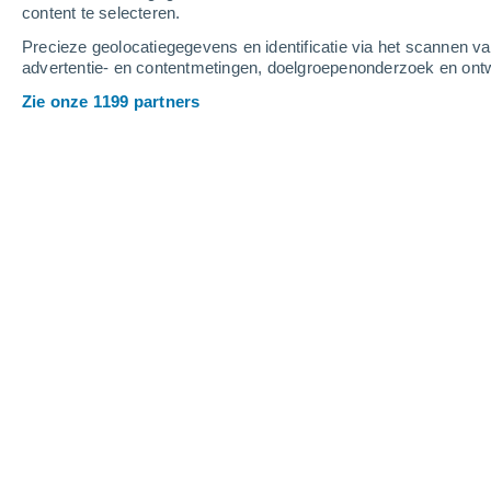
content te selecteren.
33°
20°
Precieze geolocatiegegevens en identificatie via het scannen v
El Aaiún
advertentie- en contentmetingen, doelgroepenonderzoek en ontw
Zie onze 1199 partners
Regio's Marokko