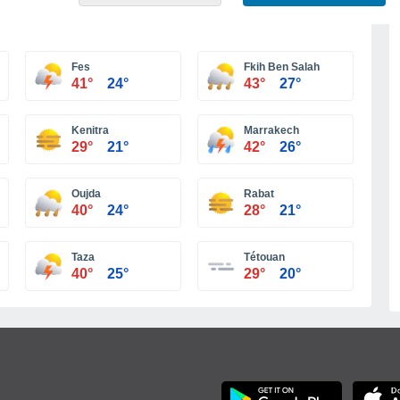
Fes
Fkih Ben Salah
41°
24°
43°
27°
Kenitra
Marrakech
29°
21°
42°
26°
Oujda
Rabat
40°
24°
28°
21°
Taza
Tétouan
40°
25°
29°
20°