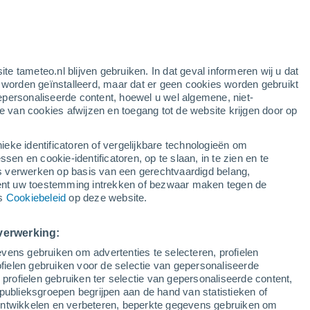
26°
Tangier
29°
22°
22°
Al Hoceima
40°
Nador
24°
40°
Oujda
28°
41°
25°
21°
24°
Taza
ite tameteo.nl blijven gebruiken. In dat geval informeren wij u dat
Rabat
Fes
e worden geïnstalleerd, maar dat er geen cookies worden gebruikt
37°
epersonaliseerde content, hoewel u wel algemene, niet-
21°
ie van cookies afwijzen en toegang tot de website krijgen door op
des
40°
Frej
26°
39°
Beni Mellal
ieke identificatoren of vergelijkbare technologieën om
24°
42°
n en cookie-identificatoren, op te slaan, in te zien en te
Errachidia
26°
erwerken op basis van een gerechtvaardigd belang,
akech
39°
ent uw toestemming intrekken of bezwaar maken tegen de
25°
ns
Cookiebeleid
op deze website.
Ouarzazate
verwerking:
vens gebruiken om advertenties te selecteren, profielen
ielen gebruiken voor de selectie van gepersonaliseerde
 profielen gebruiken ter selectie van gepersonaliseerde content,
publieksgroepen begrijpen aan de hand van statistieken of
 ontwikkelen en verbeteren, beperkte gegevens gebruiken om