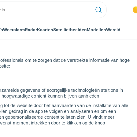
's
Weeralarm
Radar
Kaarten
Satellietbeelden
Modellen
Wereld
ofessionals om te zorgen dat de verstrekte informatie van hoge
bsite:
rzamelde gegevens of soortgelijke technologieën stelt ons in
s hoogwaardige content kunnen blijven aanbieden.
achting voor de
g tot de website door het aanvaarden van de installatie van alle
ellen gedrag in de app te volgen en analyseren en om een
en gepersonaliseerde content te laten zien. U vindt meer
wenst moment intrekken door te klikken op de knop
32°
en
22°