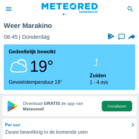
Weer Marakino
nnisgeving
08:45
Donderdag
...
van
tameteo.nl)
teld door
Gedeeltelijk bewolkt
s om te
19°
e verstrekte
an hoge
 U hebt de
Zuiden
ies voor
Gevoelstemperatuur 19°
1
4 m/s
deze
anvaarden
Download
GRATIS
de app van
Installeren
toegang
Meteored!
seerde
Per uur
lame op basis
Zware bewolking in de komende uren
ies