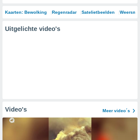
Kaarten: Bewolking
Regenradar
Satelietbeelden
Weersmod
Uitgelichte video's
Video's
Meer video´s