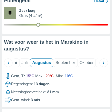
Pollengetal
Detail
Zeer laag
99 partners
Gras (4 #/m³)
Wat voor weer is het in Marakino in
augustus
?
Mei
Juni
Juli
Augustus
September
Oktober
Novemb
Gem, T.:
15°C
Max.:
20°C
Min:
10°C
Regendagen:
13
dagen
Neerslaghoeveelheid:
81 mm
Gem. wind:
3 m/s