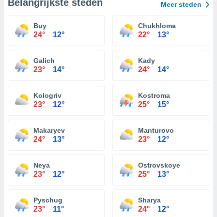
Belangrijkste steden
Meer steden
Buy
Chukhloma
24°
12°
22°
13°
Galich
Kady
23°
14°
24°
14°
Kologriv
Kostroma
23°
12°
25°
15°
Makaryev
Manturovo
24°
13°
23°
12°
Neya
Ostrovskoye
23°
12°
25°
13°
Pyschug
Sharya
23°
11°
24°
12°