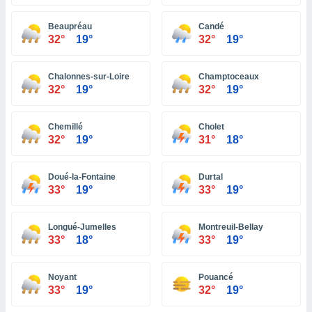
 zijn het
 de website
Beaupréau
Candé
talleerd,
32°
19°
32°
19°
 geen
den gebruikt
van gedrag
Chalonnes-sur-Loire
Champtoceaux
 weergeven
32°
19°
32°
19°
 of
seerde
wel u wel
Chemillé
Cholet
et-
32°
19°
31°
18°
seerde
t kunnen
 de
Doué-la-Fontaine
Durtal
van cookies
33°
19°
33°
19°
toegang tot
rijgen door
Longué-Jumelles
Montreuil-Bellay
"Weigeren"
33°
18°
33°
19°
stemming
j en
Noyant
Pouancé
33°
19°
32°
19°
s
cookies,
ficatoren of