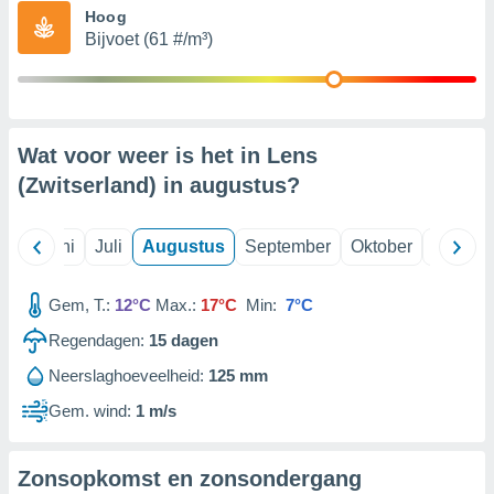
Hoog
Bijvoet (61 #/m³)
99 partners
Wat voor weer is het in Lens
(Zwitserland) in
augustus
?
Mei
Juni
Juli
Augustus
September
Oktober
Novemb
Gem, T.:
12°C
Max.:
17°C
Min:
7°C
Regendagen:
15
dagen
Neerslaghoeveelheid:
125 mm
Gem. wind:
1 m/s
Zonsopkomst en zonsondergang