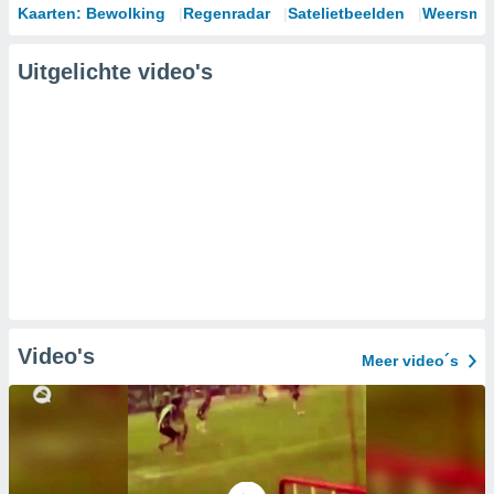
Kaarten: Bewolking
Regenradar
Satelietbeelden
Weersmod
Uitgelichte video's
Video's
Meer video´s