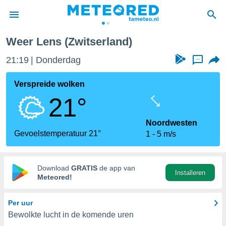
Weer Lens (Zwitserland)
nnisgeving
21:19
Donderdag
...
van
tameteo.nl)
teld door
Verspreide wolken
s om te
21°
e verstrekte
an hoge
 U hebt de
Noordwesten
ies voor
Gevoelstemperatuur 21°
1
5 m/s
deze
anvaarden
Download
GRATIS
de app van
Installeren
toegang
Meteored!
seerde
Per uur
lame op basis
Bewolkte lucht in de komende uren
ies