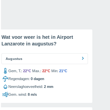
Wat voor weer is het in Airport
Lanzarote in
augustus
?
Augustus
Gem, T.:
22°C
Max.:
22°C
Min:
21°C
Regendagen:
0
dagen
Neerslaghoeveelheid:
2 mm
Gem. wind:
8 m/s