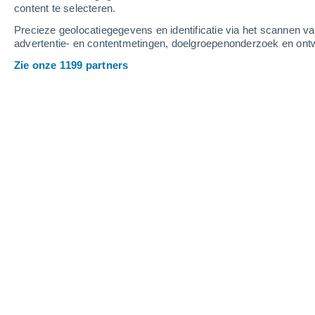
content te selecteren.
8
-
13
m/s
9
-
14
m/s
8
9
-
14
m/s
Precieze geolocatiegegevens en identificatie via het scannen v
advertentie- en contentmetingen, doelgroepenonderzoek en ontw
Het weer in Airport Lanzarote vandaa
Zie onze 1199 partners
Heldere hemel
21°
04:00
Gevoelstemperatuu
Heldere hemel
21°
05:00
Gevoelstemperatuu
Verspreide wolken
21°
06:00
Gevoelstemperatuu
Verspreide wolken
21°
08:00
Gevoelstemperatuu
Verspreide wolken
25°
11:00
Gevoelstemperatuu