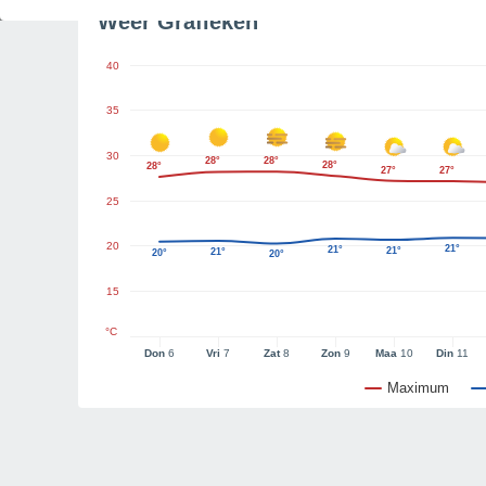
Weer Grafieken
40
35
30
28°
28°
28°
28°
27°
27°
25
20
21°
21°
21°
21°
20°
20°
15
°C
Don
6
Vri
7
Zat
8
Zon
9
Maa
10
Din
11
Maximum