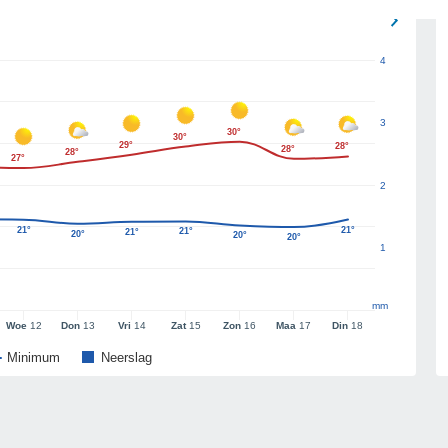
4
3
30°
30°
29°
28°
28°
28°
27°
2
21°
21°
21°
21°
20°
20°
20°
1
mm
Woe
12
Don
13
Vri
14
Zat
15
Zon
16
Maa
17
Din
18
Minimum
Neerslag