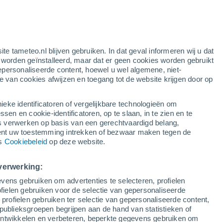
gele waarschuwing
matige waarschuwing voor wind in
Airport Lanzarote vandaag
ite tameteo.nl blijven gebruiken. In dat geval informeren wij u dat
e worden geïnstalleerd, maar dat er geen cookies worden gebruikt
epersonaliseerde content, hoewel u wel algemene, niet-
ie van cookies afwijzen en toegang tot de website krijgen door op
Satelietbeelden
Weersmodellen
ieke identificatoren of vergelijkbare technologieën om
n en cookie-identificatoren, op te slaan, in te zien en te
erwerken op basis van een gerechtvaardigd belang,
ent uw toestemming intrekken of bezwaar maken tegen de
Zondag
Maandag
Dinsdag
Woensdag
ns
Cookiebeleid
op deze website.
9 Aug
10 Aug
11 Aug
12 Aug
verwerking:
vens gebruiken om advertenties te selecteren, profielen
ielen gebruiken voor de selectie van gepersonaliseerde
 profielen gebruiken ter selectie van gepersonaliseerde content,
28°
/
21°
27°
/
21°
27°
/
21°
27°
/
21°
publieksgroepen begrijpen aan de hand van statistieken of
 ontwikkelen en verbeteren, beperkte gegevens gebruiken om