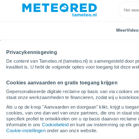
Weer
Video
Privacykennisgeving
De content van Tameteo.nl (tameteo.nl) is samengesteld door pr
kwaliteit is. U hebt de volgende opties voor toegang tot deze we
Cookies aanvaarden en gratis toegang krijgen
Home
Spanje
Canarische Eilanden
Provincie L
Gepersonaliseerde digitale reclame op basis van via cookies ve
staat onze werkzaamheden te financieren, zodat wij u kosteloo
Weer Airport Lanzarote
Als u op de knop "Aanvaarden en doorgaan" klikt, krijgt u toegan
cookies, van ons dan wel van onze partners, die ons in staat st
03:42
Donderdag
specifiek profiel te ontwikkelen om u op basis daarvan reclame 
informatie in ons
Cookiebeleid
en kunt uw instemming op elk ge
Cookie-instellingen
onder aan onze website.
Heldere hemel