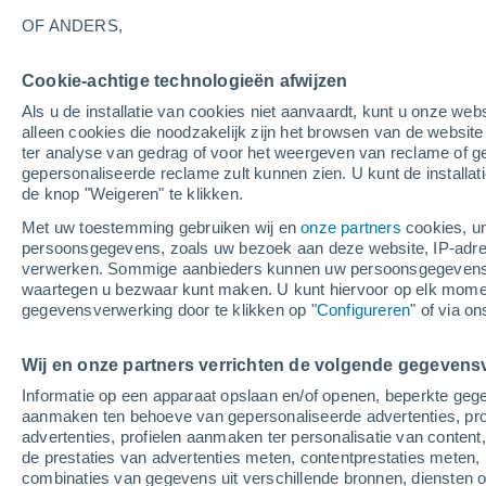
21°
OF ANDERS,
Cookie-achtige technologieën afwijzen
Noorden
Als u de installatie van cookies niet aanvaardt, kunt u onze webs
Gevoelstemperatuur 21°
8
-
12 m/s
alleen cookies die noodzakelijk zijn het browsen van de websit
ter analyse van gedrag of voor het weergeven van reclame of g
gepersonaliseerde reclame zult kunnen zien. U kunt de installat
de knop "Weigeren" te klikken.
Weer 1 - 7 dagen
Kaarten: Bewolking
Regenradar
Met uw toestemming gebruiken wij en
onze partners
cookies, un
persoonsgegevens, zoals uw bezoek aan deze website, IP-adresse
verwerken. Sommige aanbieders kunnen uw persoonsgegevens v
waartegen u bezwaar kunt maken. U kunt hiervoor op elk mom
Morgen
Zaterdag
Vandaag
gegevensverwerking door te klikken op "
Configureren
" of via o
7 Aug
8 Aug
6 Aug
Wij en onze partners verrichten de volgende gegevens
Informatie op een apparaat opslaan en/of openen, beperkte gege
aanmaken ten behoeve van gepersonaliseerde advertenties, prof
advertenties, profielen aanmaken ter personalisatie van content,
28°
/
21°
28°
/
20°
28°
/
20°
de prestaties van advertenties meten, contentprestaties meten, 
combinaties van gegevens uit verschillende bronnen, diensten