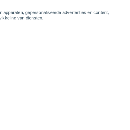
-
13
m/s
8
-
13
m/s
8
-
12
m/s
8
-
12
m/s
an apparaten, gepersonaliseerde advertenties en content,
ikkeling van diensten.
g
, 6 augustus
Noorden
0 Vrijwel geen
r
21°
8
-
12 m/s
SPF:
nee
Noorden
0 Vrijwel geen
r
21°
8
-
12 m/s
SPF:
nee
Noorden
0 Vrijwel geen
r
21°
8
-
13 m/s
SPF:
nee
Noorden
0 Vrijwel geen
r
21°
8
-
13 m/s
SPF:
nee
Noordoosten
4 Zwak
r
26°
9
-
14 m/s
SPF:
6-10