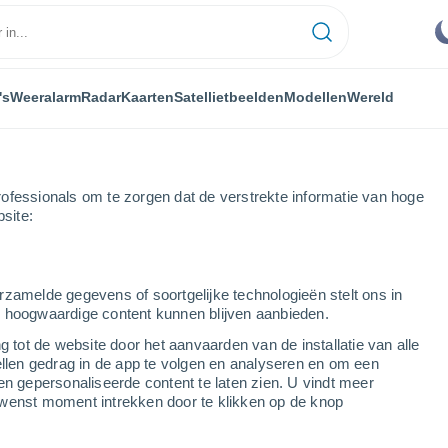
's
Weeralarm
Radar
Kaarten
Satellietbeelden
Modellen
Wereld
ofessionals om te zorgen dat de verstrekte informatie van hoge
bsite:
as Palmas
Airport Lanzarote
rzamelde gegevens of soortgelijke technologieën stelt ons in
s hoogwaardige content kunnen blijven aanbieden.
g tot de website door het aanvaarden van de installatie van alle
ellen gedrag in de app te volgen en analyseren en om een
...
en gepersonaliseerde content te laten zien. U vindt meer
wenst moment intrekken door te klikken op de knop
Per uur
Wisselend bewolkt in de
komende uren