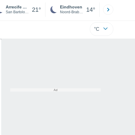
Arrecife Airport
Eindhoven
Rotterda
21°
14°
San Bartolomé
Noord-Brabant
Zuid-Hollan
°C