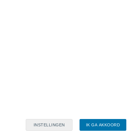
Maanskalender
Maa
Din
Woe
Don
Vri
Zat
Zon
6
7
8
9
10
11
12
13
14
15
16
17
18
19
INSTELLINGEN
IK GA AKKOORD