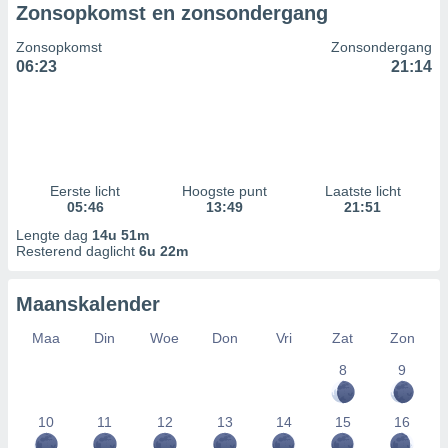
Zonsopkomst en zonsondergang
Zonsopkomst
Zonsondergang
06:23
21:14
Eerste licht
Hoogste punt
Laatste licht
05:46
13:49
21:51
Lengte dag
14u 51m
Resterend daglicht
6u 22m
Maanskalender
Maa
Din
Woe
Don
Vri
Zat
Zon
8
9
10
11
12
13
14
15
16