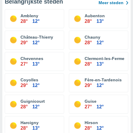
Belangrijkste steden
Meer steden
Ambleny
Aubenton
28°
12°
28°
13°
Château-Thierry
Chauny
29°
12°
28°
12°
Chevennes
Clermont-les-Fermes
27°
13°
28°
13°
Coyolles
Fère-en-Tardenois
29°
12°
29°
12°
Guignicourt
Guise
28°
12°
27°
12°
Harcigny
Hirson
28°
13°
28°
12°