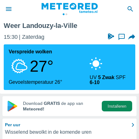
lle
Weer Landouzy-la-Ville
nnisgeving
15:30
Zaterdag
...
van
tameteo.nl)
teld door
Verspreide wolken
s om te
27°
e verstrekte
an hoge
 U hebt de
UV
5 Zwak
SPF
ies voor
Gevoelstemperatuur 26°
6-10
deze
anvaarden
Download
GRATIS
de app van
Installeren
toegang
Meteored!
seerde
Per uur
lame op basis
Wisselend bewolkt in de komende uren
ies