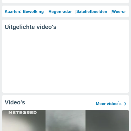
Kaarten: Bewolking
Regenradar
Satelietbeelden
Weersmod
Uitgelichte video's
Video's
Meer video´s