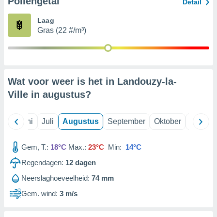
Pollengetal
Detail
Laag
99 partners
Gras (22 #/m³)
Wat voor weer is het in Landouzy-la-
Ville in
augustus
?
Mei
Juni
Juli
Augustus
September
Oktober
Novemb
Gem, T.:
18°C
Max.:
23°C
Min:
14°C
Regendagen:
12
dagen
Neerslaghoeveelheid:
74 mm
Gem. wind:
3 m/s