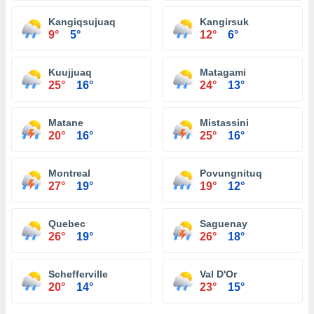
Kangiqsujuaq
Kangirsuk
9°
5°
12°
6°
Kuujjuaq
Matagami
25°
16°
24°
13°
Matane
Mistassini
20°
16°
25°
16°
Montreal
Povungnituq
27°
19°
19°
12°
Quebec
Saguenay
26°
19°
26°
18°
Schefferville
Val D'Or
20°
14°
23°
15°