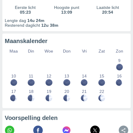
Eerste licht
Hoogste punt
Laatste licht
05:23
13:09
20:54
Lengte dag
14u 24m
Resterend daglicht
12u 38m
Maanskalender
Maa
Din
Woe
Don
Vri
Zat
Zon
9
10
11
12
13
14
15
16
17
18
19
20
21
22
Voorspelling delen