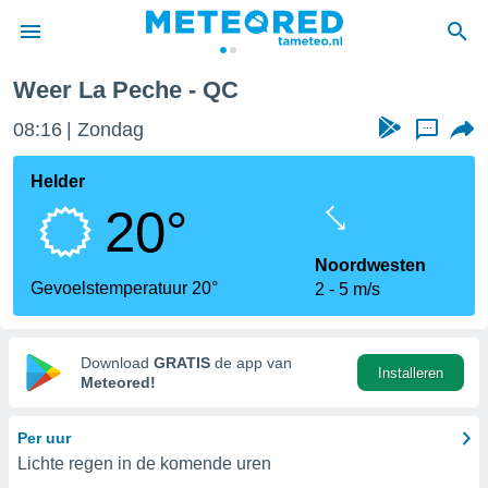
Weer La Peche - QC
nnisgeving
08:16
Zondag
...
van
tameteo.nl)
teld door
Helder
s om te
20°
e verstrekte
an hoge
 U hebt de
Noordwesten
ies voor
Gevoelstemperatuur 20°
2
5 m/s
deze
anvaarden
Download
GRATIS
de app van
Installeren
toegang
Meteored!
seerde
Per uur
lame op basis
Lichte regen in de komende uren
ies