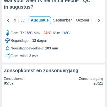
Wat voor weer is het in La Peche - QC
in
augustus
?
99 partners
Mei
Juni
Juli
Augustus
September
Oktober
Novemb
Gem, T.:
18°C
Max.:
24°C
Min:
14°C
Regendagen:
12
dagen
Neerslaghoeveelheid:
103 mm
Gem. wind:
3 m/s
Zonsopkomst en zonsondergang
Zonsopkomst
Zonsondergang
05:57
20:21