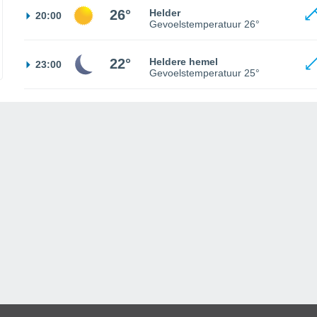
26°
Helder
20:00
Gevoelstemperatuur
26°
22°
Heldere hemel
23:00
Gevoelstemperatuur
25°