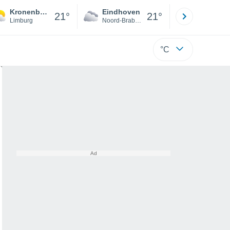
Kronenberg
Eindhoven
Rotterda
21°
21°
Limburg
Noord-Brabant
Zuid-Hollan
°C