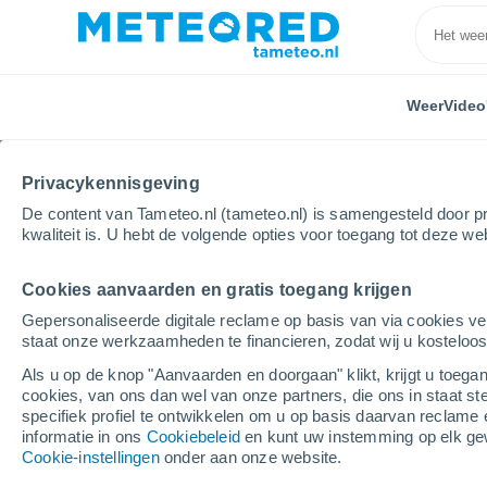
Weer
Video
Privacykennisgeving
De content van Tameteo.nl (tameteo.nl) is samengesteld door pr
kwaliteit is. U hebt de volgende opties voor toegang tot deze we
Cookies aanvaarden en gratis toegang krijgen
Home
Limburg
Kronenberg
Per uur
Gepersonaliseerde digitale reclame op basis van via cookies ve
staat onze werkzaamheden te financieren, zodat wij u kosteloo
Weer Kronenberg per 
Als u op de knop "Aanvaarden en doorgaan" klikt, krijgt u toegan
cookies, van ons dan wel van onze partners, die ons in staat st
specifiek profiel te ontwikkelen om u op basis daarvan reclame 
Weer 1 - 7 dagen
Per uur
informatie in ons
Cookiebeleid
en kunt uw instemming op elk ge
Cookie-instellingen
onder aan onze website.