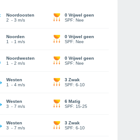
Noordoosten
0 Vrijwel geen
2
-
3 m/s
SPF:
Nee
Noorden
0 Vrijwel geen
1
-
1 m/s
SPF:
Nee
Noordwesten
0 Vrijwel geen
1
-
2 m/s
SPF:
Nee
Westen
3 Zwak
1
-
4 m/s
SPF:
6-10
Westen
6 Matig
3
-
7 m/s
SPF:
15-25
Westen
3 Zwak
3
-
7 m/s
SPF:
6-10