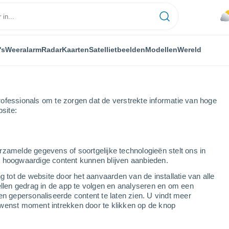
's
Weeralarm
Radar
Kaarten
Satellietbeelden
Modellen
Wereld
ofessionals om te zorgen dat de verstrekte informatie van hoge
bsite:
rzamelde gegevens of soortgelijke technologieën stelt ons in
s hoogwaardige content kunnen blijven aanbieden.
uur
g tot de website door het aanvaarden van de installatie van alle
ellen gedrag in de app te volgen en analyseren en om een
en gepersonaliseerde content te laten zien. U vindt meer
wenst moment intrekken door te klikken op de knop