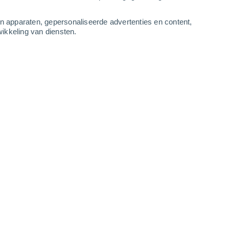
Zondag
9
an apparaten, gepersonaliseerde advertenties en content,
ikkeling van diensten.
Kronenberg
14°
Heldere hemel
02:00
Gevoelstemperatuur
14°
11°
Heldere hemel
05:00
Gevoelstemperatuur
11°
13°
Verspreide wolken
08:00
Gevoelstemperatuur
13°
19°
Gedeeltelijk bewolkt
11:00
Gevoelstemperatuur
19°