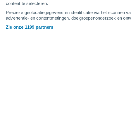
Vrijdag
7
Zaterdag
8
content te selecteren.
Precieze geolocatiegegevens en identificatie via het scannen v
advertentie- en contentmetingen, doelgroepenonderzoek en ontw
Zie onze 1199 partners
De weersvoorspelling per uur voor 
VRIJDAG 07 AUGUSTUS
De hele dag
Verspreide wolken
Zonsopkomst om
06.09
Zonsondergang om
21.13
Het is daglicht om
05:29
Het laatste daglicht om
21:52
Maanfase