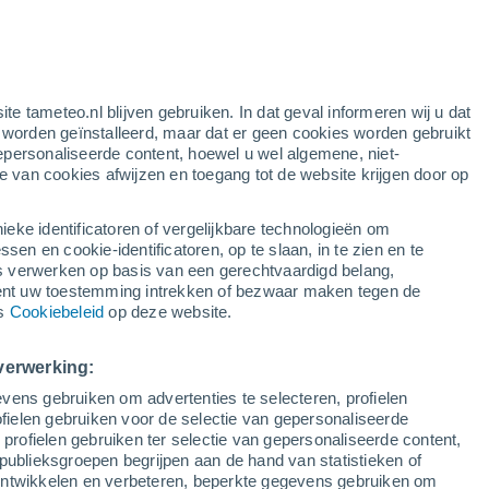
Kronenberg
WIND
NEERSLAG
ite tameteo.nl blijven gebruiken. In dat geval informeren wij u dat
12
15
18
21
00
03
06
09
12
15
18
21
00
e worden geïnstalleerd, maar dat er geen cookies worden gebruikt
epersonaliseerde content, hoewel u wel algemene, niet-
ie van cookies afwijzen en toegang tot de website krijgen door op
30°
29°
ieke identificatoren of vergelijkbare technologieën om
26°
n en cookie-identificatoren, op te slaan, in te zien en te
25°
25°
erwerken op basis van een gerechtvaardigd belang,
24°
24°
22°
ent uw toestemming intrekken of bezwaar maken tegen de
21°
ns
Cookiebeleid
op deze website.
19°
17°
16°
verwerking:
15°
vens gebruiken om advertenties te selecteren, profielen
ielen gebruiken voor de selectie van gepersonaliseerde
 profielen gebruiken ter selectie van gepersonaliseerde content,
publieksgroepen begrijpen aan de hand van statistieken of
 ontwikkelen en verbeteren, beperkte gegevens gebruiken om