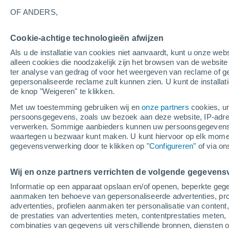
Grafiek van het weer per uur in 
OF ANDERS,
SYMBOLEN
TEMPERATUUR
Cookie-achtige technologieën afwijzen
Als u de installatie van cookies niet aanvaardt, kunt u onze webs
00
03
06
09
12
15
18
21
00
03
06
09
alleen cookies die noodzakelijk zijn het browsen van de websit
ter analyse van gedrag of voor het weergeven van reclame of g
gepersonaliseerde reclame zult kunnen zien. U kunt de installat
de knop "Weigeren" te klikken.
Met uw toestemming gebruiken wij en
onze partners
cookies, un
persoonsgegevens, zoals uw bezoek aan deze website, IP-adresse
verwerken. Sommige aanbieders kunnen uw persoonsgegevens v
waartegen u bezwaar kunt maken. U kunt hiervoor op elk mom
21°
21°
gegevensverwerking door te klikken op "
Configureren
20°
" of via o
19°
16°
Wij en onze partners verrichten de volgende gegevens
14°
14°
14°
13°
Informatie op een apparaat opslaan en/of openen, beperkte gege
12°
aanmaken ten behoeve van gepersonaliseerde advertenties, prof
11°
advertenties, profielen aanmaken ter personalisatie van content,
de prestaties van advertenties meten, contentprestaties meten, 
combinaties van gegevens uit verschillende bronnen, diensten