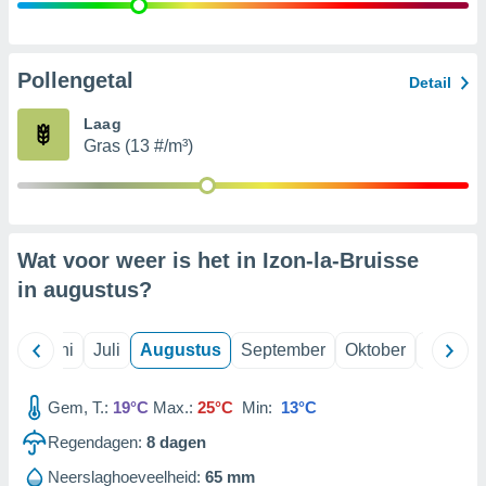
99 partners
Pollengetal
Detail
Laag
Gras (13 #/m³)
Wat voor weer is het in Izon-la-Bruisse
in
augustus
?
Mei
Juni
Juli
Augustus
September
Oktober
Novemb
Gem, T.:
19°C
Max.:
25°C
Min:
13°C
Regendagen:
8
dagen
Neerslaghoeveelheid:
65 mm