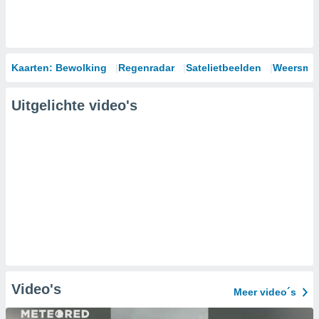
Kaarten: Bewolking
Regenradar
Satelietbeelden
Weersmod
Uitgelichte video's
Video's
Meer video´s