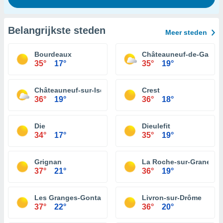
Belangrijkste steden
Meer steden
Bourdeaux
Châteauneuf-de-Galaur
35°
17°
35°
19°
Châteauneuf-sur-Isère
Crest
36°
19°
36°
18°
Die
Dieulefit
34°
17°
35°
19°
Grignan
La Roche-sur-Grane
37°
21°
36°
19°
Les Granges-Gontardes
Livron-sur-Drôme
37°
22°
36°
20°