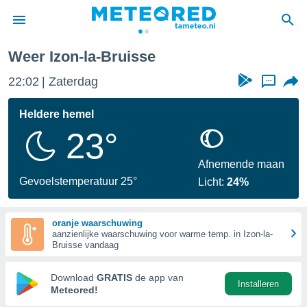
-Bruisse
Weer Izon-la-Bruisse
nnisgeving
22:02
Zaterdag
...
van
tameteo.nl)
teld door
Heldere hemel
s om te
23°
e verstrekte
an hoge
 U hebt de
Afnemende maan
ies voor
Gevoelstemperatuur 25°
Licht:
24%
deze
oranje waarschuwing
anvaarden
aanzienlijke waarschuwing voor warme temp. in Izon-la-
toegang
Bruisse vandaag
seerde
Download
GRATIS
de app van
Installeren
lame op basis
Meteored!
ies