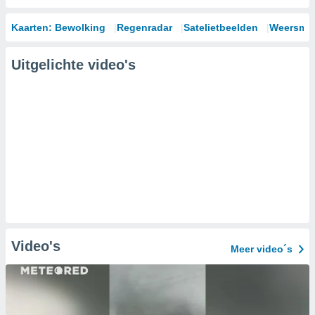
Kaarten: Bewolking
Regenradar
Satelietbeelden
Weersmod
Uitgelichte video's
Video's
Meer video´s