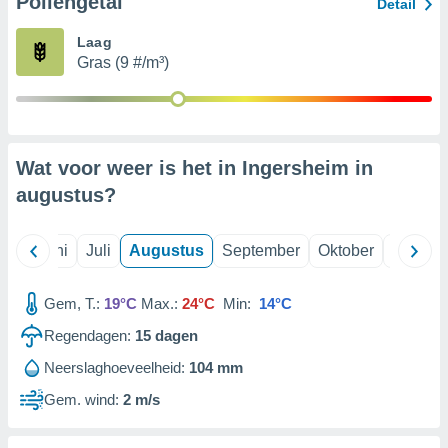
Pollengetal
Detail
Laag
99 partners
Gras (9 #/m³)
Wat voor weer is het in Ingersheim in
augustus
?
Mei
Juni
Juli
Augustus
September
Oktober
Novemb
Gem, T.:
19°C
Max.:
24°C
Min:
14°C
Regendagen:
15
dagen
Neerslaghoeveelheid:
104 mm
Gem. wind:
2 m/s