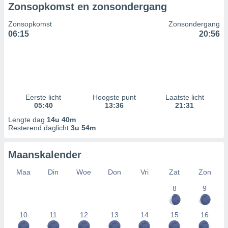
Zonsopkomst en zonsondergang
Zonsopkomst
Zonsondergang
06:15
20:56
Eerste licht
Hoogste punt
Laatste licht
05:40
13:36
21:31
Lengte dag
14u 40m
Resterend daglicht
3u 54m
Maanskalender
Maa
Din
Woe
Don
Vri
Zat
Zon
8
9
10
11
12
13
14
15
16