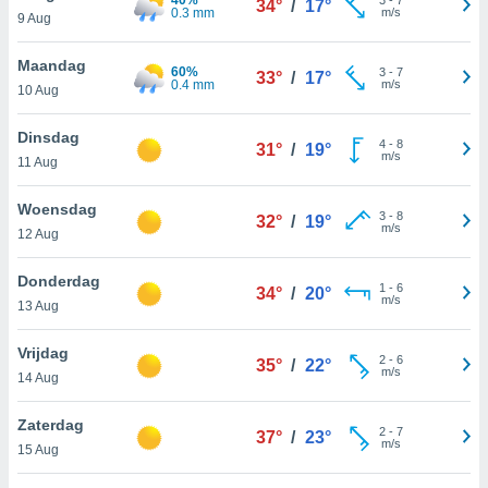
34°
/
17°
aliseerde
0.3 mm
m/s
9 Aug
aten zien. U
nformatie in
Maandag
leid
en kunt
60%
3
-
7
33°
/
17°
0.4 mm
m/s
ng op elk
10 Aug
ment
or te klikken
Dinsdag
4
-
8
31°
/
19°
m/s
11 Aug
lingen
onder
bsite.
Woensdag
3
-
8
32°
/
19°
m/s
12 Aug
,
htige
Donderdag
1
-
6
34°
/
20°
ieën
m/s
13 Aug
allatie van
Vrijdag
2
-
6
35°
/
22°
 aanvaardt,
m/s
14 Aug
 website
lijven
Zaterdag
n dat geval
2
-
7
37°
/
23°
m/s
15 Aug
ij u dat
es die