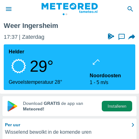
Weer Ingersheim
nnisgeving
17:37
Zaterdag
...
van
tameteo.nl)
teld door
Helder
s om te
29°
e verstrekte
an hoge
 U hebt de
Noordoosten
ies voor
Gevoelstemperatuur 28°
1
5 m/s
deze
anvaarden
Download
GRATIS
de app van
Installeren
toegang
Meteored!
seerde
Per uur
lame op basis
Wisselend bewolkt in de komende uren
ies