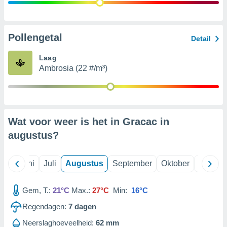
99 partners
Pollengetal
Detail
Laag
Ambrosia (22 #/m³)
Wat voor weer is het in Gracac in
augustus
?
Mei
Juni
Juli
Augustus
September
Oktober
Novemb
Gem, T.:
21°C
Max.:
27°C
Min:
16°C
Regendagen:
7
dagen
Neerslaghoeveelheid:
62 mm