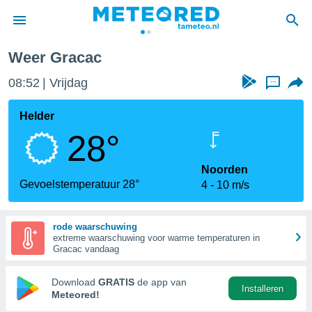
Weer Gracac
nnisgeving
08:52
Vrijdag
...
van
tameteo.nl)
teld door
Helder
s om te
28°
e verstrekte
an hoge
 U hebt de
Noorden
ies voor
Gevoelstemperatuur 28°
4
10 m/s
deze
rode waarschuwing
anvaarden
extreme waarschuwing voor warme temperaturen in
toegang
Gracac vandaag
seerde
Download
GRATIS
de app van
Installeren
lame op basis
Meteored!
ies