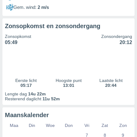
Gem. wind:
2 m/s
Zonsopkomst en zonsondergang
Zonsopkomst
Zonsondergang
05:49
20:12
Eerste licht
Hoogste punt
Laatste licht
05:17
13:01
20:44
Lengte dag
14u 22m
Resterend daglicht
11u 52m
Maanskalender
Maa
Din
Woe
Don
Vri
Zat
Zon
7
8
9