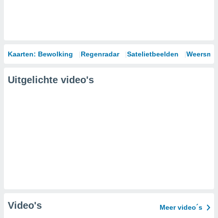
Kaarten: Bewolking
Regenradar
Satelietbeelden
Weersmod
Uitgelichte video's
Video's
Meer video´s