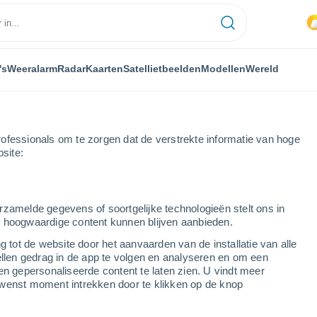
's
Weeralarm
Radar
Kaarten
Satellietbeelden
Modellen
Wereld
ofessionals om te zorgen dat de verstrekte informatie van hoge
bsite:
se
rzamelde gegevens of soortgelijke technologieën stelt ons in
s hoogwaardige content kunnen blijven aanbieden.
g tot de website door het aanvaarden van de installatie van alle
ellen gedrag in de app te volgen en analyseren en om een
...
en gepersonaliseerde content te laten zien. U vindt meer
wenst moment intrekken door te klikken op de knop
Per uur
Wisselend bewolkt in de
komende uren