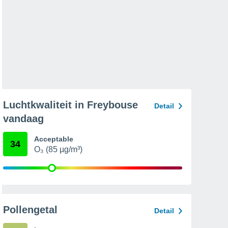
Luchtkwaliteit in Freybouse
Detail
vandaag
Acceptable
34
O₃ (85 µg/m³)
Pollengetal
Detail