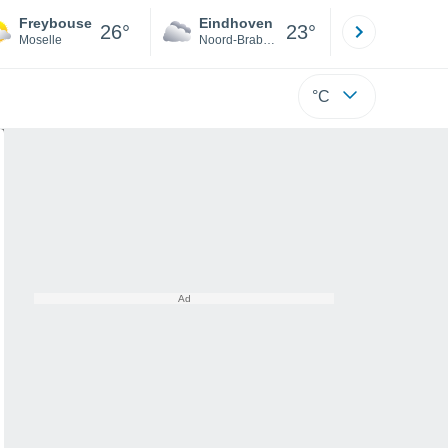
Freybouse
Eindhoven
Rotterda
26°
23°
Moselle
Noord-Brabant
Zuid-Hollan
°C