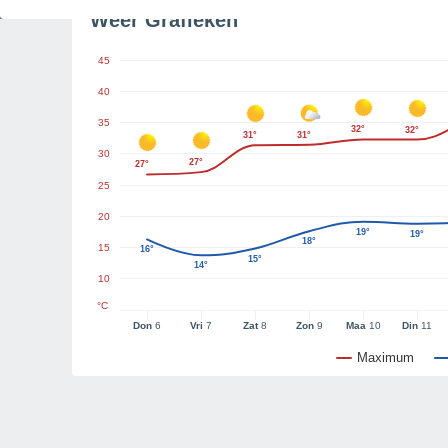
Weer Grafieken
45
40
35
32°
32°
31°
31°
30
27°
27°
25
20
19°
19°
18°
15
16°
15°
14°
10
°C
Don
6
Vri
7
Zat
8
Zon
9
Maa
10
Din
11
Maximum