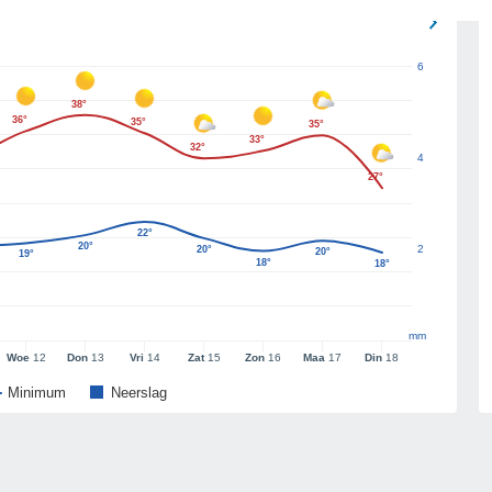
6
38°
36°
35°
35°
33°
32°
4
27°
22°
20°
2
20°
20°
19°
18°
18°
mm
Woe
12
Don
13
Vri
14
Zat
15
Zon
16
Maa
17
Din
18
Minimum
Neerslag