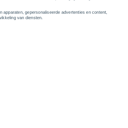
4
-
8
m/s
4
-
10
m/s
4
-
9
m/s
4
-
8
m/s
an apparaten, gepersonaliseerde advertenties en content,
ikkeling van diensten.
ugustus
Westen
7 Matig
r
26°
4
-
9 m/s
SPF:
15-25
Noordwesten
5 Zwak
r
26°
4
-
10 m/s
SPF:
6-10
Noordwesten
4 Zwak
r
26°
5
-
11 m/s
SPF:
6-10
Noordwesten
3 Zwak
r
26°
5
-
11 m/s
SPF:
6-10
Noordwesten
2 Vrijwel geen
r
25°
4
-
10 m/s
SPF:
nee