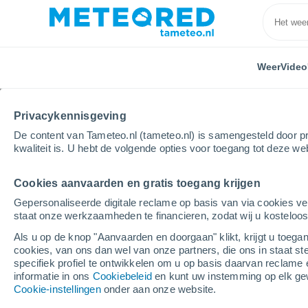
Weer
Video
Privacykennisgeving
De content van Tameteo.nl (tameteo.nl) is samengesteld door pr
kwaliteit is. U hebt de volgende opties voor toegang tot deze we
Cookies aanvaarden en gratis toegang krijgen
Home
Frankrijk
Grand Est
Moselle
Freybou
Gepersonaliseerde digitale reclame op basis van via cookies ve
staat onze werkzaamheden te financieren, zodat wij u kosteloo
Weer Freybouse
Als u op de knop "Aanvaarden en doorgaan" klikt, krijgt u toegan
cookies, van ons dan wel van onze partners, die ons in staat st
14:27
Donderdag
specifiek profiel te ontwikkelen om u op basis daarvan reclame 
informatie in ons
Cookiebeleid
en kunt uw instemming op elk ge
Cookie-instellingen
onder aan onze website.
Verspreide wolken