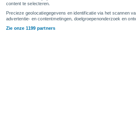
content te selecteren.
3
-
7
m/s
3
-
8
m/s
5
-
11
m/s
Precieze geolocatiegegevens en identificatie via het scannen v
advertentie- en contentmetingen, doelgroepenonderzoek en ontw
Het weer in Freybouse vandaag
, 6 a
Zie onze 1199 partners
Verspreide wolken
26°
14:00
Gevoelstemperatuu
Verspreide wolken
26°
15:00
Gevoelstemperatuu
Verspreide wolken
26°
16:00
Gevoelstemperatuu
Verspreide wolken
25°
17:00
Gevoelstemperatuu
Verspreide wolken
25°
18:00
Gevoelstemperatuu