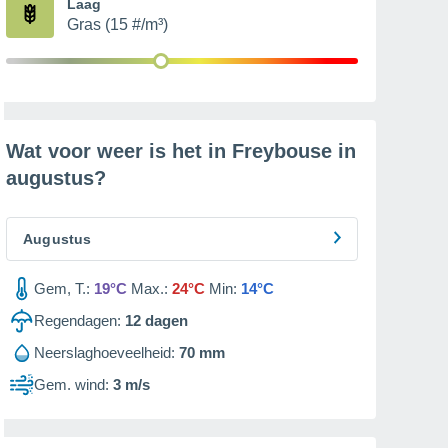
Laag
Gras (15 #/m³)
Wat voor weer is het in Freybouse in
augustus
?
Augustus
Gem, T.:
19°C
Max.:
24°C
Min:
14°C
Regendagen:
12
dagen
Neerslaghoeveelheid:
70 mm
Gem. wind:
3 m/s