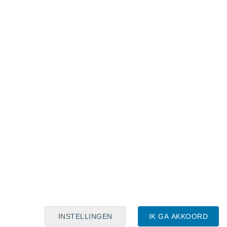
Maanskalender
Maa
Din
Woe
Don
Vri
Zat
Zon
6
7
8
9
10
11
12
13
14
15
16
17
18
19
INSTELLINGEN
IK GA AKKOORD