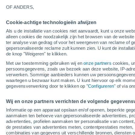
26°
OF ANDERS,
Cookie-achtige technologieën afwijzen
Westen
Als u de installatie van cookies niet aanvaardt, kunt u onze webs
Gevoelstemperatuur 26°
4
-
9 m/s
alleen cookies die noodzakelijk zijn het browsen van de websit
ter analyse van gedrag of voor het weergeven van reclame of g
gepersonaliseerde reclame zult kunnen zien. U kunt de installat
de knop "Weigeren" te klikken.
Weer 1 - 7 dagen
Kaarten: Bewolking
Regenradar
Met uw toestemming gebruiken wij en
onze partners
cookies, un
persoonsgegevens, zoals uw bezoek aan deze website, IP-adresse
verwerken. Sommige aanbieders kunnen uw persoonsgegevens v
waartegen u bezwaar kunt maken. U kunt hiervoor op elk mom
Morgen
Zaterdag
Vandaag
gegevensverwerking door te klikken op "
Configureren
" of via o
7 Aug
8 Aug
6 Aug
Wij en onze partners verrichten de volgende gegevens
Informatie op een apparaat opslaan en/of openen, beperkte gege
aanmaken ten behoeve van gepersonaliseerde advertenties, prof
advertenties, profielen aanmaken ter personalisatie van content,
27°
/
14°
31°
/
15°
27°
/
16°
de prestaties van advertenties meten, contentprestaties meten, 
combinaties van gegevens uit verschillende bronnen, diensten