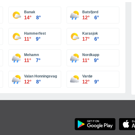
Meer steden
Banak
Batsfjord
14°
8°
12°
6°
Hammerfest
Karasjok
11°
9°
17°
6°
Mehamn
Nordkapp
11°
7°
11°
9°
Valan Honningsvag
Vardø
12°
8°
12°
9°