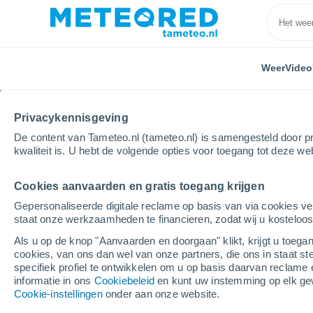
Weer
Video
Privacykennisgeving
De content van Tameteo.nl (tameteo.nl) is samengesteld door pr
kwaliteit is. U hebt de volgende opties voor toegang tot deze we
Cookies aanvaarden en gratis toegang krijgen
Home
Noorwegen
Finnmark
Gepersonaliseerde digitale reclame op basis van via cookies ve
staat onze werkzaamheden te financieren, zodat wij u kosteloo
Weer in Finnmark
Als u op de knop "Aanvaarden en doorgaan" klikt, krijgt u toegan
cookies, van ons dan wel van onze partners, die ons in staat st
specifiek profiel te ontwikkelen om u op basis daarvan reclame 
Vandaag, 6 augustus
Hele dag
Symbol
informatie in ons
Cookiebeleid
en kunt uw instemming op elk ge
Cookie-instellingen
onder aan onze website.