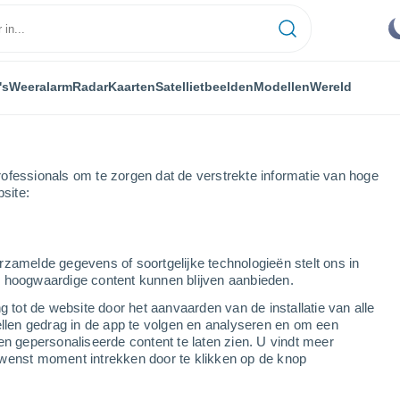
's
Weeralarm
Radar
Kaarten
Satellietbeelden
Modellen
Wereld
ofessionals om te zorgen dat de verstrekte informatie van hoge
bsite:
rzamelde gegevens of soortgelijke technologieën stelt ons in
s hoogwaardige content kunnen blijven aanbieden.
g tot de website door het aanvaarden van de installatie van alle
ellen gedrag in de app te volgen en analyseren en om een
en gepersonaliseerde content te laten zien. U vindt meer
en
wenst moment intrekken door te klikken op de knop