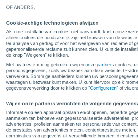
OF ANDERS,
Cookie-achtige technologieën afwijzen
Nord
Als u de installatie van cookies niet aanvaardt, kunt u onze webs
alleen cookies die noodzakelijk zijn het browsen van de websit
12°
ter analyse van gedrag of voor het weergeven van reclame of g
9°
12°
gepersonaliseerde reclame zult kunnen zien. U kunt de installat
Hammerfest
10°
de knop "Weigeren" te klikken.
Hasvik
Met uw toestemming gebruiken wij en
onze partners
cookies, un
persoonsgegevens, zoals uw bezoek aan deze website, IP-adresse
15°
7°
Banak
verwerken. Sommige aanbieders kunnen uw persoonsgegevens v
Alta
waartegen u bezwaar kunt maken. U kunt hiervoor op elk mom
Lufthavn
gegevensverwerking door te klikken op "
Configureren
" of via o
Wij en onze partners verrichten de volgende gegevens
K
16°
Informatie op een apparaat opslaan en/of openen, beperkte gege
4°
aanmaken ten behoeve van gepersonaliseerde advertenties, prof
Kautokeino
advertenties, profielen aanmaken ter personalisatie van content,
de prestaties van advertenties meten, contentprestaties meten, 
combinaties van gegevens uit verschillende bronnen, diensten