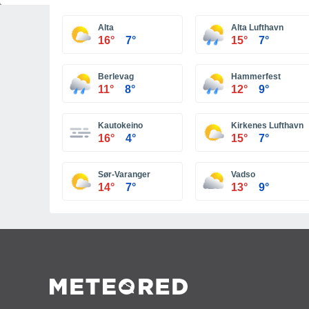
Alta
Alta Lufthavn
16°
7°
15°
7°
Berlevag
Hammerfest
11°
8°
12°
9°
Kautokeino
Kirkenes Lufthavn
16°
4°
15°
7°
Sør-Varanger
Vadso
14°
7°
13°
9°