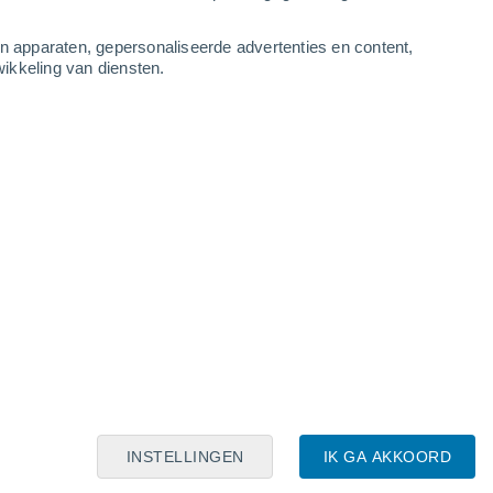
an apparaten, gepersonaliseerde advertenties en content,
ikkeling van diensten.
Leaflet
|
©
OpenStreetMap
|
ECMWF
by © Meteored
INSTELLINGEN
IK GA AKKOORD