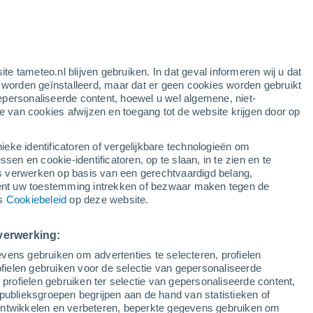
11°
11°
9°
7°
kapp
ite tameteo.nl blijven gebruiken. In dat geval informeren wij u dat
Mehamn
e worden geïnstalleerd, maar dat er geen cookies worden gebruikt
12°
epersonaliseerde content, hoewel u wel algemene, niet-
6°
ie van cookies afwijzen en toegang tot de website krijgen door op
Batsfjord
12°
9°
ieke identificatoren of vergelijkbare technologieën om
14°
Vardø
n en cookie-identificatoren, op te slaan, in te zien en te
8°
erwerken op basis van een gerechtvaardigd belang,
15°
ent uw toestemming intrekken of bezwaar maken tegen de
7°
ns
Cookiebeleid
op deze website.
Kirkenes
Lufthavn
17°
6°
verwerking:
arasjok
vens gebruiken om advertenties te selecteren, profielen
ielen gebruiken voor de selectie van gepersonaliseerde
 profielen gebruiken ter selectie van gepersonaliseerde content,
publieksgroepen begrijpen aan de hand van statistieken of
 ontwikkelen en verbeteren, beperkte gegevens gebruiken om