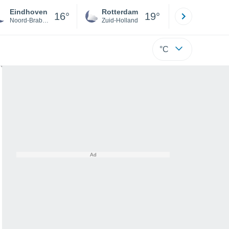
Eindhoven
Rotterdam
Maastrich
16°
19°
Noord-Brabant
Zuid-Holland
Limburg
°C