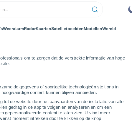
's
Weeralarm
Radar
Kaarten
Satellietbeelden
Modellen
Wereld
ofessionals om te zorgen dat de verstrekte informatie van hoge
bsite:
rzamelde gegevens of soortgelijke technologieën stelt ons in
s hoogwaardige content kunnen blijven aanbieden.
ajardo
g tot de website door het aanvaarden van de installatie van alle
ellen gedrag in de app te volgen en analyseren en om een
en gepersonaliseerde content te laten zien. U vindt meer
en
wenst moment intrekken door te klikken op de knop