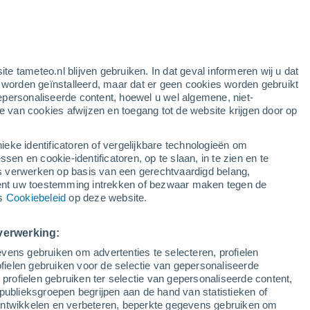
ite tameteo.nl blijven gebruiken. In dat geval informeren wij u dat
e worden geïnstalleerd, maar dat er geen cookies worden gebruikt
epersonaliseerde content, hoewel u wel algemene, niet-
ie van cookies afwijzen en toegang tot de website krijgen door op
30°
27°
ieke identificatoren of vergelijkbare technologieën om
Villas De
n en cookie-identificatoren, op te slaan, in te zien en te
Puerto Rico
erwerken op basis van een gerechtvaardigd belang,
ent uw toestemming intrekken of bezwaar maken tegen de
ns
Cookiebeleid
op deze website.
verwerking:
vens gebruiken om advertenties te selecteren, profielen
ielen gebruiken voor de selectie van gepersonaliseerde
 profielen gebruiken ter selectie van gepersonaliseerde content,
publieksgroepen begrijpen aan de hand van statistieken of
 ontwikkelen en verbeteren, beperkte gegevens gebruiken om