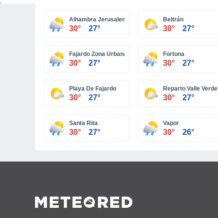
Alhambra Jerusalem
Beltrán
30°
27°
30°
27°
Fajardo Zona Urbana
Fortuna
30°
27°
30°
27°
Playa De Fajardo
Reparto Valle Verde
30°
27°
30°
27°
Santa Rita
Vapor
30°
27°
30°
26°