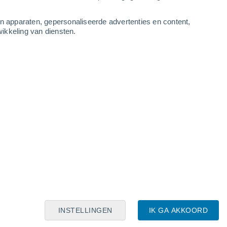
an apparaten, gepersonaliseerde advertenties en content,
ikkeling van diensten.
Leaflet
|
©
OpenStreetMap
|
ECMWF
by © Meteored
INSTELLINGEN
IK GA AKKOORD