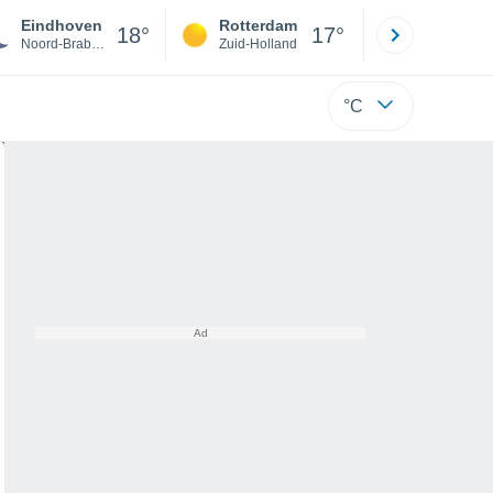
Eindhoven
Rotterdam
Maastrich
18°
17°
Noord-Brabant
Zuid-Holland
Limburg
°C