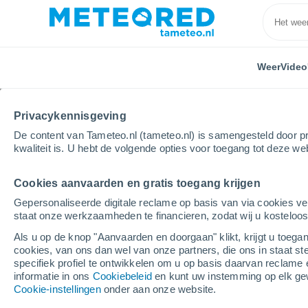
Weer
Video
Privacykennisgeving
De content van Tameteo.nl (tameteo.nl) is samengesteld door pr
kwaliteit is. U hebt de volgende opties voor toegang tot deze we
Cookies aanvaarden en gratis toegang krijgen
Home
Puerto Rico
Gemeente Fajardo
Gepersonaliseerde digitale reclame op basis van via cookies ve
staat onze werkzaamheden te financieren, zodat wij u kosteloo
Weer in de gemeente F
Als u op de knop "Aanvaarden en doorgaan" klikt, krijgt u toegan
cookies, van ons dan wel van onze partners, die ons in staat st
specifiek profiel te ontwikkelen om u op basis daarvan reclame 
Vandaag, 6 augustus
Hele dag
Symbol
informatie in ons
Cookiebeleid
en kunt uw instemming op elk ge
Cookie-instellingen
onder aan onze website.