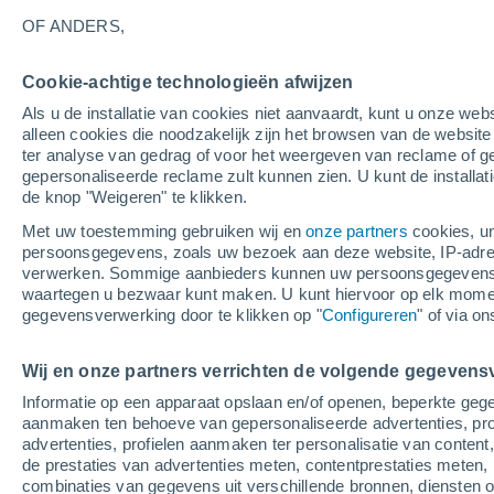
OF ANDERS,
Cookie-achtige technologieën afwijzen
Als u de installatie van cookies niet aanvaardt, kunt u onze webs
alleen cookies die noodzakelijk zijn het browsen van de websit
ter analyse van gedrag of voor het weergeven van reclame of g
gepersonaliseerde reclame zult kunnen zien. U kunt de installat
de knop "Weigeren" te klikken.
Met uw toestemming gebruiken wij en
onze partners
cookies, un
persoonsgegevens, zoals uw bezoek aan deze website, IP-adresse
verwerken. Sommige aanbieders kunnen uw persoonsgegevens v
waartegen u bezwaar kunt maken. U kunt hiervoor op elk mom
gegevensverwerking door te klikken op "
Configureren
" of via o
Wij en onze partners verrichten de volgende gegevens
Informatie op een apparaat opslaan en/of openen, beperkte gege
aanmaken ten behoeve van gepersonaliseerde advertenties, prof
advertenties, profielen aanmaken ter personalisatie van content,
de prestaties van advertenties meten, contentprestaties meten, 
combinaties van gegevens uit verschillende bronnen, diensten