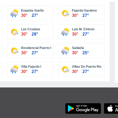
Meer steden
Espanta Sueño
Fajardo Gardens
30°
27°
30°
27°
Las Croabas
Luis M. Cintron
30°
28°
30°
27°
Residencial Puerto Real
Saldaña
30°
27°
30°
25°
Villa Fajardo I
Villas De Puerto Rico
30°
27°
30°
27°