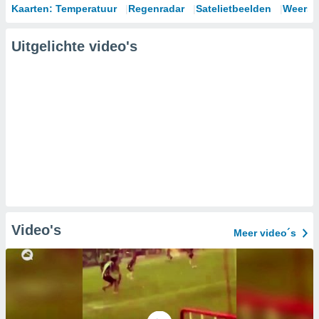
Kaarten: Temperatuur
Regenradar
Satelietbeelden
Weersm
Uitgelichte video's
Video's
Meer video´s