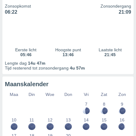
Zonsopkomst
Zonsondergang
06:22
21:09
Eerste licht
Hoogste punt
Laatste licht
05:46
13:46
21:45
Lengte dag
14u 47m
Tijd resterend tot zonsondergang
4u 57m
Maanskalender
Maa
Din
Woe
Don
Vri
Zat
Zon
7
8
9
10
11
12
13
14
15
16
17
18
19
20