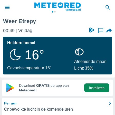
Weer Etrepy
nnisgeving
00:49
Vrijdag
...
van
tameteo.nl)
teld door
Heldere hemel
s om te
16°
e verstrekte
an hoge
 U hebt de
Afnemende maan
ies voor
Gevoelstemperatuur 16°
Licht:
35%
deze
anvaarden
Download
GRATIS
de app van
Installeren
toegang
Meteored!
seerde
Per uur
lame op basis
Onbewolkte lucht in de komende uren
ies