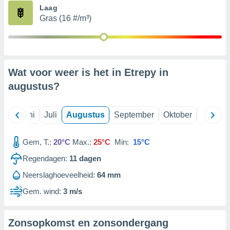
Laag
Gras (16 #/m³)
99 partners
Wat voor weer is het in Etrepy in
augustus
?
Mei
Juni
Juli
Augustus
September
Oktober
Novemb
Gem, T.:
20°C
Max.:
25°C
Min:
15°C
Regendagen:
11
dagen
Neerslaghoeveelheid:
64 mm
Gem. wind:
3 m/s
Zonsopkomst en zonsondergang