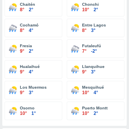
Chaitén
Chonchi
8°
2°
10°
2°
Cochamó
Entre Lagos
8°
4°
8°
3°
Fresia
Futaleufú
9°
2°
7°
-2°
Hualaihué
Llanquihue
9°
4°
9°
3°
Los Muermos
Mesquihué
9°
3°
10°
4°
Osorno
Puerto Montt
10°
1°
10°
2°