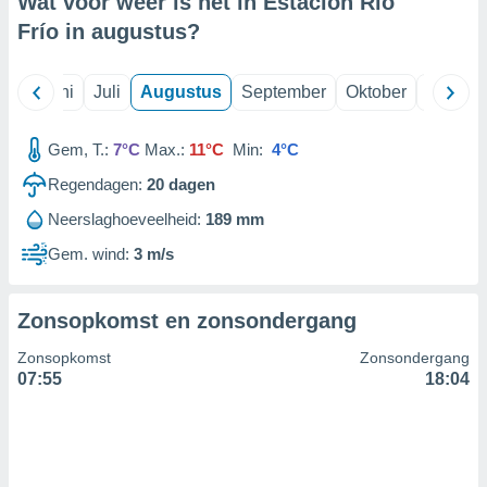
Wat voor weer is het in Estación Río
Frío in
augustus
?
99 partners
Mei
Juni
Juli
Augustus
September
Oktober
Novemb
Gem, T.:
7°C
Max.:
11°C
Min:
4°C
Regendagen:
20
dagen
Neerslaghoeveelheid:
189 mm
Gem. wind:
3 m/s
Zonsopkomst en zonsondergang
Zonsopkomst
Zonsondergang
07:55
18:04