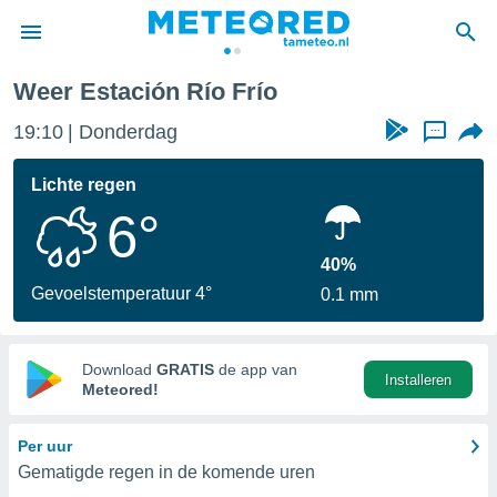
Weer Estación Río Frío
nnisgeving
19:10
Donderdag
...
van
tameteo.nl)
teld door
Lichte regen
s om te
6°
e verstrekte
an hoge
 U hebt de
40%
ies voor
Gevoelstemperatuur 4°
0.1 mm
deze
anvaarden
Download
GRATIS
de app van
Installeren
toegang
Meteored!
seerde
Per uur
lame op basis
Gematigde regen in de komende uren
ies