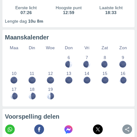
Eerste licht
Hoogste punt
Laatste licht
07:26
12:59
18:33
Lengte dag
10u 8m
Maanskalender
Maa
Din
Woe
Don
Vri
Zat
Zon
6
7
8
9
10
11
12
13
14
15
16
17
18
19
Voorspelling delen