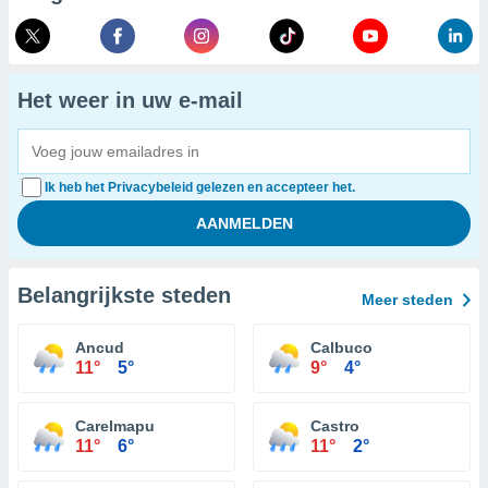
Het weer in uw e-mail
Ik heb het Privacybeleid gelezen en accepteer het.
Belangrijkste steden
Meer steden
Ancud
Calbuco
11°
5°
9°
4°
Carelmapu
Castro
11°
6°
11°
2°