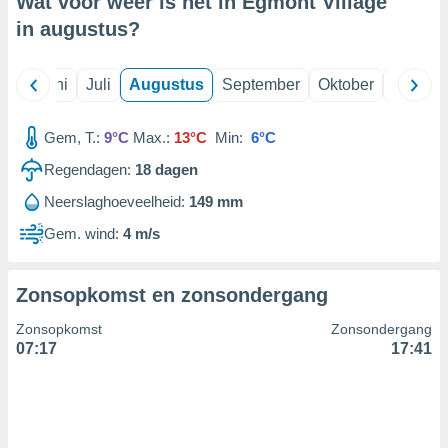
Wat voor weer is het in Egmont Village
in
augustus
?
99 partners
Mei
Juni
Juli
Augustus
September
Oktober
Novemb
Gem, T.:
9°C
Max.:
13°C
Min:
6°C
Regendagen:
18
dagen
Neerslaghoeveelheid:
149 mm
Gem. wind:
4 m/s
Zonsopkomst en zonsondergang
Zonsopkomst
Zonsondergang
07:17
17:41