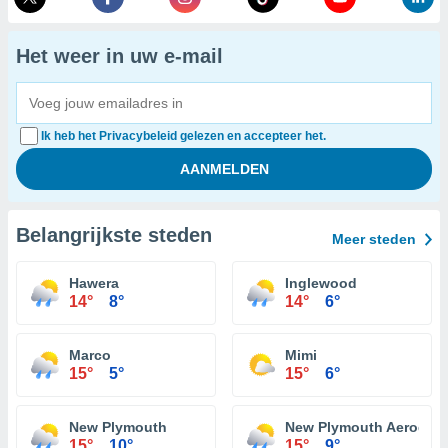
Het weer in uw e-mail
Ik heb het Privacybeleid gelezen en accepteer het.
Belangrijkste steden
Meer steden
Hawera
Inglewood
14°
8°
14°
6°
Marco
Mimi
15°
5°
15°
6°
New Plymouth
New Plymouth Aerodro
15°
10°
15°
9°