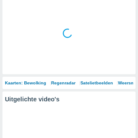
Kaarten: Bewolking
Regenradar
Satelietbeelden
Weersmod
Uitgelichte video's