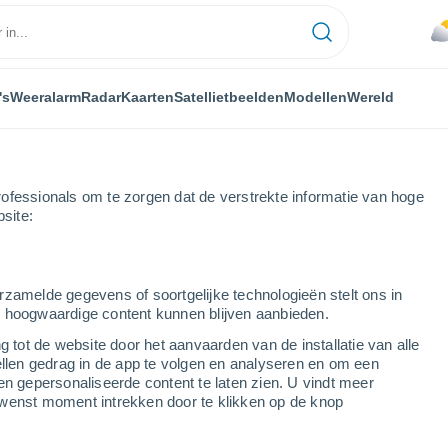
's
Weeralarm
Radar
Kaarten
Satellietbeelden
Modellen
Wereld
ofessionals om te zorgen dat de verstrekte informatie van hoge
bsite:
rzamelde gegevens of soortgelijke technologieën stelt ons in
s hoogwaardige content kunnen blijven aanbieden.
Republiek. Verwachting
g tot de website door het aanvaarden van de installatie van alle
agen
ellen gedrag in de app te volgen en analyseren en om een
en gepersonaliseerde content te laten zien. U vindt meer
wenst moment intrekken door te klikken op de knop
en