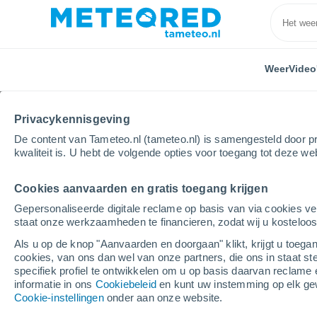
Weer
Video
Privacykennisgeving
De content van Tameteo.nl (tameteo.nl) is samengesteld door pr
kwaliteit is. U hebt de volgende opties voor toegang tot deze we
Cookies aanvaarden en gratis toegang krijgen
Home
Dominicaanse Republiek
Gepersonaliseerde digitale reclame op basis van via cookies ve
staat onze werkzaamheden te financieren, zodat wij u kosteloo
Weer in Dominicaanse 
Als u op de knop "Aanvaarden en doorgaan" klikt, krijgt u toegan
voor de komende 14 d
cookies, van ons dan wel van onze partners, die ons in staat st
specifiek profiel te ontwikkelen om u op basis daarvan reclame 
informatie in ons
Cookiebeleid
en kunt uw instemming op elk ge
Cookie-instellingen
onder aan onze website.
Vandaag, 7 augustus
Hele dag
Symbol