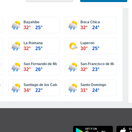
Bayahibe
Boca Chica
32°
25°
32°
24°
La Romana
Luperon
32°
25°
30°
25°
o Plata
San Fernando de Monte Cristi
San Francisco de Macorís
32°
26°
32°
23°
Samaná
Santiago de los Caballeros
Santo Domingo
34°
22°
31°
24°