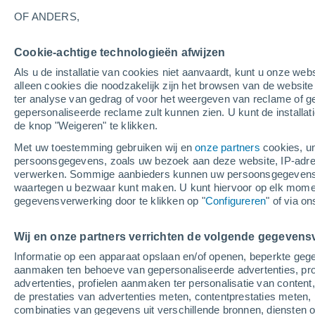
OF ANDERS,
Cookie-achtige technologieën afwijzen
Als u de installatie van cookies niet aanvaardt, kunt u onze webs
alleen cookies die noodzakelijk zijn het browsen van de websit
32°
26°
ter analyse van gedrag of voor het weergeven van reclame of g
San
gepersonaliseerde reclame zult kunnen zien. U kunt de installat
Fernando de
34
de knop "Weigeren" te klikken.
Monte Cristi
22
Santiago de
Met uw toestemming gebruiken wij en
onze partners
cookies, un
los
persoonsgegevens, zoals uw bezoek aan deze website, IP-adresse
Caballeros
verwerken. Sommige aanbieders kunnen uw persoonsgegevens v
28°
34°
waartegen u bezwaar kunt maken. U kunt hiervoor op elk mom
15°
21°
Constanza
gegevensverwerking door te klikken op "
Configureren
" of via o
Las Matas
de Farfán
Wij en onze partners verrichten de volgende gegevens
30°
26°
Informatie op een apparaat opslaan en/of openen, beperkte gege
31°
Santa Cruz
aanmaken ten behoeve van gepersonaliseerde advertenties, prof
26°
de
Pedernales
advertenties, profielen aanmaken ter personalisatie van content,
Barahona
de prestaties van advertenties meten, contentprestaties meten, 
combinaties van gegevens uit verschillende bronnen, diensten