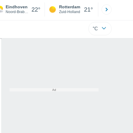
Eindhoven
Rotterdam
Maastrich
22°
21°
Noord-Brabant
Zuid-Holland
Limburg
°C