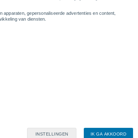
an apparaten, gepersonaliseerde advertenties en content,
ikkeling van diensten.
Leaflet
|
©
OpenStreetMap
|
ECMWF
by © Meteored
INSTELLINGEN
IK GA AKKOORD