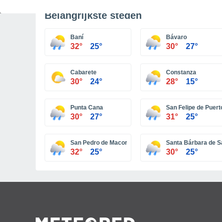
Belangrijkste steden
Baní
Bávaro
32°
25°
30°
27°
Cabarete
Constanza
30°
24°
28°
15°
Punta Cana
San Felipe de Puert
30°
27°
31°
25°
San Pedro de Macorís
Santa Bárbara de 
32°
25°
30°
25°