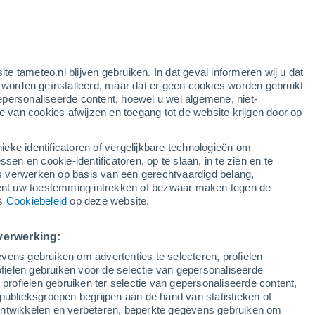
ite tameteo.nl blijven gebruiken. In dat geval informeren wij u dat
e worden geïnstalleerd, maar dat er geen cookies worden gebruikt
epersonaliseerde content, hoewel u wel algemene, niet-
31°
ie van cookies afwijzen en toegang tot de website krijgen door op
24°
°
Río San
°
Juan
ieke identificatoren of vergelijkbare technologieën om
30°
25°
n en cookie-identificatoren, op te slaan, in te zien en te
Santa
erwerken op basis van een gerechtvaardigd belang,
Bárbara de
ent uw toestemming intrekken of bezwaar maken tegen de
Samaná
ns
Cookiebeleid
op deze website.
30°
31°
27°
32°
24°
Punta Cana
25°
verwerking:
Santo
La Romana
Domingo
vens gebruiken om advertenties te selecteren, profielen
ielen gebruiken voor de selectie van gepersonaliseerde
 profielen gebruiken ter selectie van gepersonaliseerde content,
publieksgroepen begrijpen aan de hand van statistieken of
 ontwikkelen en verbeteren, beperkte gegevens gebruiken om