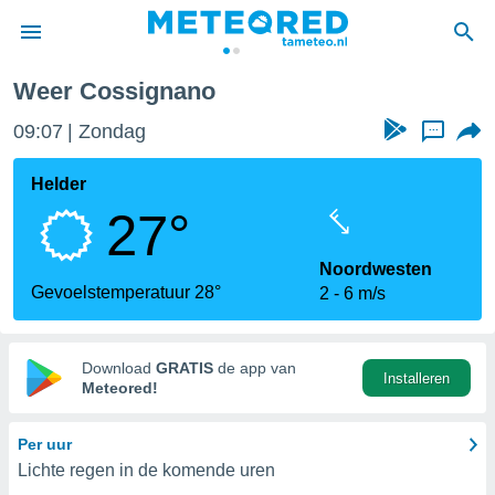
Weer Cossignano
nnisgeving
09:07
Zondag
...
van
tameteo.nl)
teld door
Helder
s om te
27°
e verstrekte
an hoge
 U hebt de
Noordwesten
ies voor
Gevoelstemperatuur 28°
2
6 m/s
deze
anvaarden
Download
GRATIS
de app van
Installeren
toegang
Meteored!
seerde
Per uur
lame op basis
Lichte regen in de komende uren
ies