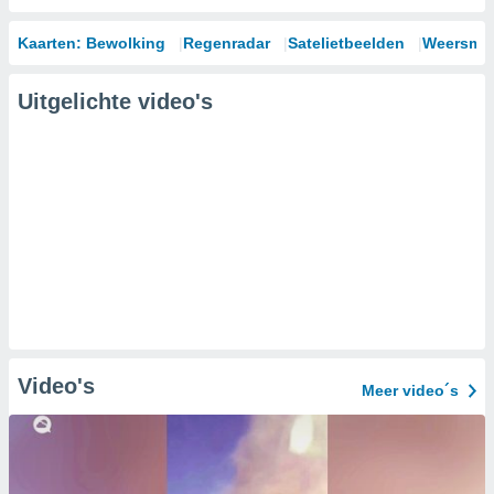
Kaarten: Bewolking
Regenradar
Satelietbeelden
Weersmod
Uitgelichte video's
Video's
Meer video´s