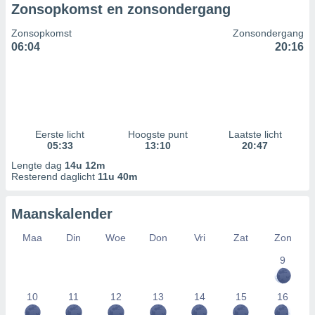
Zonsopkomst en zonsondergang
Zonsopkomst
Zonsondergang
06:04
20:16
Eerste licht
Hoogste punt
Laatste licht
05:33
13:10
20:47
Lengte dag
14u 12m
Resterend daglicht
11u 40m
Maanskalender
Maa
Din
Woe
Don
Vri
Zat
Zon
9
10
11
12
13
14
15
16