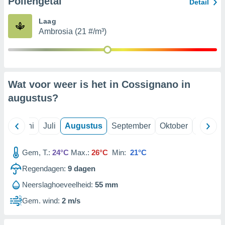
Pollengetal
Detail
Laag
99 partners
Ambrosia (21 #/m³)
Wat voor weer is het in Cossignano in
augustus
?
Mei
Juni
Juli
Augustus
September
Oktober
Novemb
Gem, T.:
24°C
Max.:
26°C
Min:
21°C
Regendagen:
9
dagen
Neerslaghoeveelheid:
55 mm
Gem. wind:
2 m/s