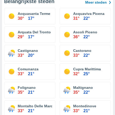
Belangrijkste steden
Meer steden
Acquasanta Terme
Acquaviva Picena
30°
17°
31°
22°
Arquata Del Tronto
Ascoli Piceno
29°
17°
36°
22°
Castignano
Castorano
33°
20°
33°
22°
Comunanza
Cupra Marittima
33°
21°
32°
25°
Folignano
Maltignano
35°
21°
35°
22°
Montalto Delle Marche
Montedinove
33°
21°
33°
21°