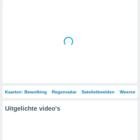
Kaarten: Bewolking
Regenradar
Satelietbeelden
Weersmod
Uitgelichte video's