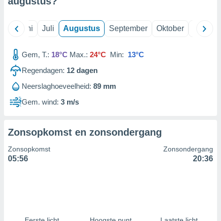
augustus
?
99 partners
Mei
Juni
Juli
Augustus
September
Oktober
Novemb
Gem, T.:
18°C
Max.:
24°C
Min:
13°C
Regendagen:
12
dagen
Neerslaghoeveelheid:
89 mm
Gem. wind:
3 m/s
Zonsopkomst en zonsondergang
Zonsopkomst
Zonsondergang
05:56
20:36
Eerste licht
Hoogste punt
Laatste licht