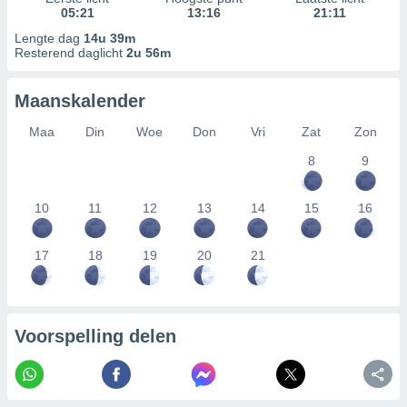
05:21
13:16
21:11
Lengte dag
14u 39m
Resterend daglicht
2u 56m
Maanskalender
Maa
Din
Woe
Don
Vri
Zat
Zon
8
9
10
11
12
13
14
15
16
17
18
19
20
21
Voorspelling delen