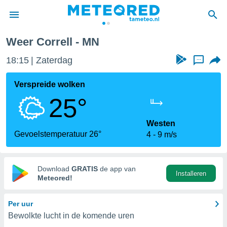
Weer Correll - MN
nnisgeving
18:15
Zaterdag
...
van
tameteo.nl)
teld door
Verspreide wolken
s om te
25°
e verstrekte
an hoge
 U hebt de
Westen
ies voor
Gevoelstemperatuur 26°
4
9 m/s
deze
anvaarden
Download
GRATIS
de app van
Installeren
toegang
Meteored!
seerde
Per uur
lame op basis
Bewolkte lucht in de komende uren
ies