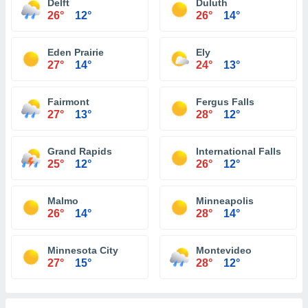
Delft
Duluth
26°
12°
26°
14°
Eden Prairie
Ely
27°
14°
24°
13°
Fairmont
Fergus Falls
27°
13°
28°
12°
Grand Rapids
International Falls
25°
12°
26°
12°
Malmo
Minneapolis
26°
14°
28°
14°
Minnesota City
Montevideo
27°
15°
28°
12°