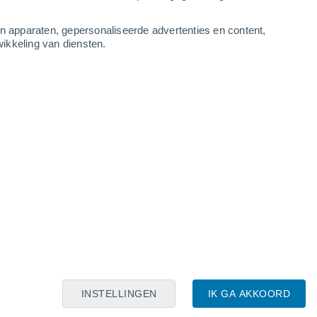
Rute
an apparaten, gepersonaliseerde advertenties en content,
ikkeling van diensten.
Leaflet
|
©
OpenStreetMap
|
ECMWF
by © Meteored
INSTELLINGEN
IK GA AKKOORD