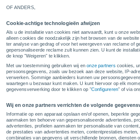
21°
37°
Sa
21°
Euf
Zújar
OF ANDERS,
Hinojosa del
Duque
Cookie-achtige technologieën afwijzen
38°
Po
21°
Als u de installatie van cookies niet aanvaardt, kunt u onze webs
Peñarroya-
37°
alleen cookies die noodzakelijk zijn het browsen van de websit
Pueblonuevo
20°
ter analyse van gedrag of voor het weergeven van reclame of g
Argallón
gepersonaliseerde reclame zult kunnen zien. U kunt de installat
de knop "Weigeren" te klikken.
Villaviciosa
37°
de Córdob
Met uw toestemming gebruiken wij en
onze partners
cookies, un
21°
persoonsgegevens, zoals uw bezoek aan deze website, IP-adresse
San Calixto
verwerken. Sommige aanbieders kunnen uw persoonsgegevens v
waartegen u bezwaar kunt maken. U kunt hiervoor op elk mom
gegevensverwerking door te klikken op "
Configureren
" of via o
40°
21°
Palma del
La Car
Río
Wij en onze partners verrichten de volgende gegevens
Informatie op een apparaat opslaan en/of openen, beperkte gege
aanmaken ten behoeve van gepersonaliseerde advertenties, prof
advertenties, profielen aanmaken ter personalisatie van content,
de prestaties van advertenties meten, contentprestaties meten, 
combinaties van gegevens uit verschillende bronnen, diensten