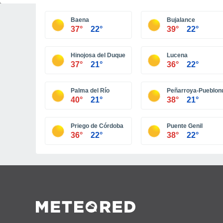
Baena
Bujalance
37°
22°
39°
22°
Hinojosa del Duque
Lucena
37°
21°
36°
22°
Palma del Río
Peñarroya-Pueblon
40°
21°
38°
21°
Priego de Córdoba
Puente Genil
36°
22°
38°
22°