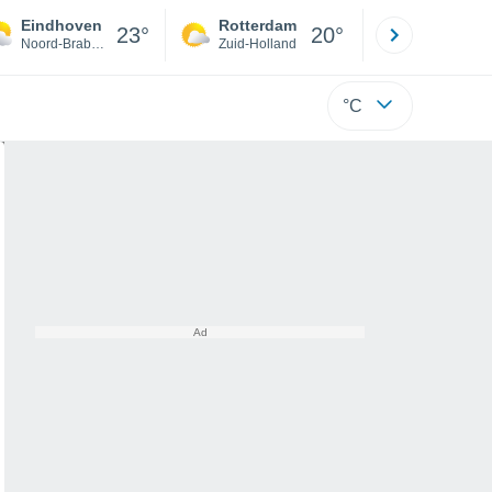
Eindhoven
Rotterdam
Maastrich
23°
20°
Noord-Brabant
Zuid-Holland
Limburg
°C