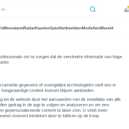
's
Weeralarm
Radar
Kaarten
Satellietbeelden
Modellen
Wereld
ofessionals om te zorgen dat de verstrekte informatie van hoge
bsite:
rzamelde gegevens of soortgelijke technologieën stelt ons in
s hoogwaardige content kunnen blijven aanbieden.
Cordoba
g tot de website door het aanvaarden van de installatie van alle
ellen gedrag in de app te volgen en analyseren en om een
en gepersonaliseerde content te laten zien. U vindt meer
en
wenst moment intrekken door te klikken op de knop
37°
21°