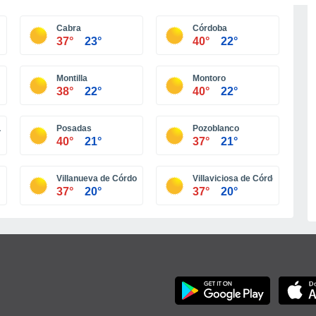
Meer steden
Cabra
Córdoba
37°
23°
40°
22°
Montilla
Montoro
38°
22°
40°
22°
uevo
Posadas
Pozoblanco
40°
21°
37°
21°
Villanueva de Córdoba
Villaviciosa de Córdoba
37°
20°
37°
20°