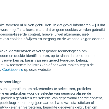
nta
emia
37°
21°
37°
zoblanco
20°
37°
ite tameteo.nl blijven gebruiken. In dat geval informeren wij u dat
Villanueva
20°
de Córdoba
e worden geïnstalleerd, maar dat er geen cookies worden gebruikt
Cardeña
epersonaliseerde content, hoewel u wel algemene, niet-
37°
ie van cookies afwijzen en toegang tot de website krijgen door op
20°
40°
22°
a
Montoro
ieke identificatoren of vergelijkbare technologieën om
40°
n en cookie-identificatoren, op te slaan, in te zien en te
22°
erwerken op basis van een gerechtvaardigd belang,
Córdoba
ent uw toestemming intrekken of bezwaar maken tegen de
ns
Cookiebeleid
op deze website.
39°
21°
37°
38°
lota
22°
verwerking:
22°
Baena
Montilla
vens gebruiken om advertenties te selecteren, profielen
36°
ielen gebruiken voor de selectie van gepersonaliseerde
22°
38°
 profielen gebruiken ter selectie van gepersonaliseerde content,
Almedinilla
22°
35°
publieksgroepen begrijpen aan de hand van statistieken of
Puente
21°
 ontwikkelen en verbeteren, beperkte gegevens gebruiken om
Genil