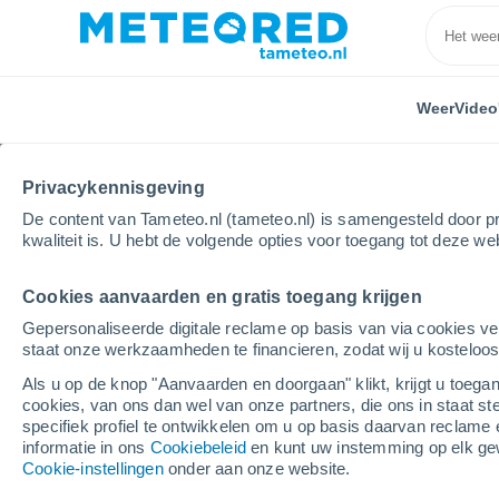
Weer
Video
Privacykennisgeving
De content van Tameteo.nl (tameteo.nl) is samengesteld door pr
kwaliteit is. U hebt de volgende opties voor toegang tot deze we
Cookies aanvaarden en gratis toegang krijgen
Home
Spanje
Andalusië
Provincie Cordoba
Gepersonaliseerde digitale reclame op basis van via cookies ve
staat onze werkzaamheden te financieren, zodat wij u kosteloo
Weer in de provincie 
Als u op de knop "Aanvaarden en doorgaan" klikt, krijgt u toegan
cookies, van ons dan wel van onze partners, die ons in staat st
specifiek profiel te ontwikkelen om u op basis daarvan reclame 
Vandaag, 6 augustus
Hele dag
Symbol
informatie in ons
Cookiebeleid
en kunt uw instemming op elk ge
Cookie-instellingen
onder aan onze website.
38°