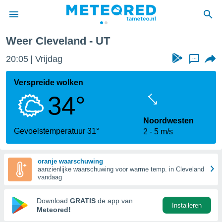
Weer Cleveland - UT
nnisgeving
20:05
Vrijdag
...
van
tameteo.nl)
teld door
Verspreide wolken
s om te
34°
e verstrekte
an hoge
 U hebt de
Noordwesten
ies voor
Gevoelstemperatuur 31°
2
5 m/s
deze
oranje waarschuwing
anvaarden
aanzienlijke waarschuwing voor warme temp. in Cleveland
toegang
vandaag
seerde
Download
GRATIS
de app van
Installeren
lame op basis
Meteored!
ies