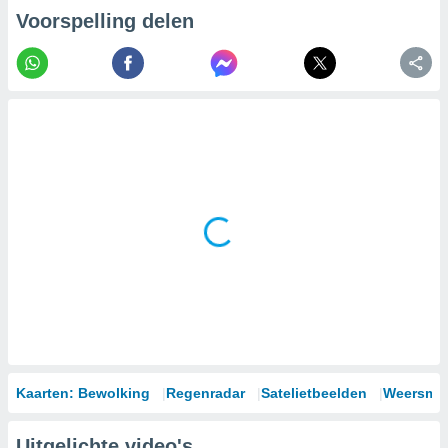
Voorspelling delen
Kaarten: Bewolking
Regenradar
Satelietbeelden
Weersmod
Uitgelichte video's