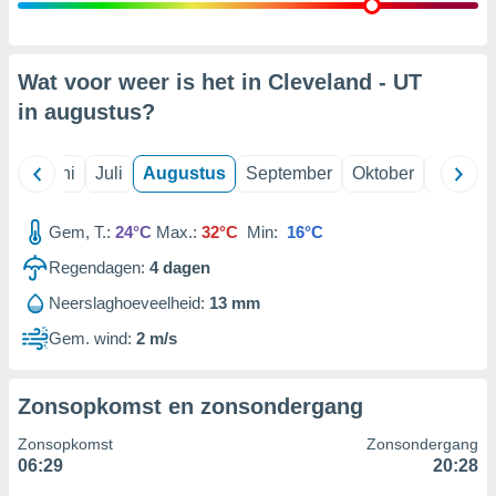
99 partners
Wat voor weer is het in Cleveland - UT
in
augustus
?
Mei
Juni
Juli
Augustus
September
Oktober
Novemb
Gem, T.:
24°C
Max.:
32°C
Min:
16°C
Regendagen:
4
dagen
Neerslaghoeveelheid:
13 mm
Gem. wind:
2 m/s
Zonsopkomst en zonsondergang
Zonsopkomst
Zonsondergang
06:29
20:28