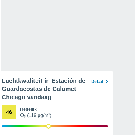
Luchtkwaliteit in Estación de
Detail
Guardacostas de Calumet
Chicago vandaag
Redelijk
46
O₃ (119 µg/m³)