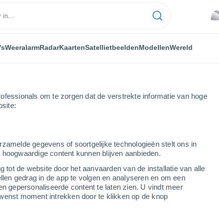
's
Weeralarm
Radar
Kaarten
Satellietbeelden
Modellen
Wereld
ofessionals om te zorgen dat de verstrekte informatie van hoge
bsite:
ardacostas de Calumet Chicago
rzamelde gegevens of soortgelijke technologieën stelt ons in
s hoogwaardige content kunnen blijven aanbieden.
dacostas de Calumet
g tot de website door het aanvaarden van de installatie van alle
ellen gedrag in de app te volgen en analyseren en om een
en gepersonaliseerde content te laten zien. U vindt meer
wenst moment intrekken door te klikken op de knop
...