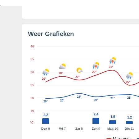
Resterend daglicht
12u 58m
Weer Grafieken
40
35
31°
30
29°
28°
27°
26°
25°
25
22°
20
21°
21°
20°
20°
20°
15
2.4
2.2
1.5
1.2
°C
Don
6
Vri
7
Zat
8
Zon
9
Maa
10
Din
11
Maximum