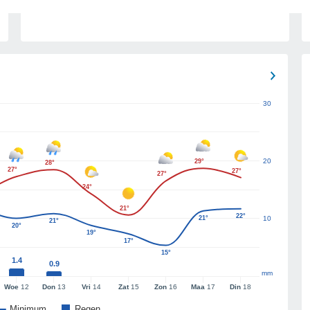
30
20
29°
28°
27°
27°
27°
24°
21°
22°
21°
10
21°
20°
19°
17°
15°
1.4
0.9
mm
Woe
12
Don
13
Vri
14
Zat
15
Zon
16
Maa
17
Din
18
Minimum
Regen