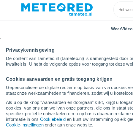
Weer
Video
Privacykennisgeving
De content van Tameteo.nl (tameteo.nl) is samengesteld door pr
kwaliteit is. U hebt de volgende opties voor toegang tot deze we
Cookies aanvaarden en gratis toegang krijgen
Home
Verenigde Staten
Illinois
Estación de Gu
Gepersonaliseerde digitale reclame op basis van via cookies ve
staat onze werkzaamheden te financieren, zodat wij u kosteloo
Weer Estación de Guar
Als u op de knop "Aanvaarden en doorgaan" klikt, krijgt u toegan
Chicago - IL
cookies, van ons dan wel van onze partners, die ons in staat st
specifiek profiel te ontwikkelen om u op basis daarvan reclame 
informatie in ons
07:34
Cookiebeleid
Donderdag
en kunt uw instemming op elk ge
Cookie-instellingen
onder aan onze website.