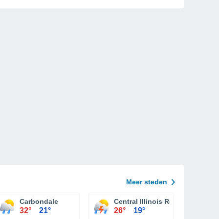
Meer steden
Carbondale
Central Illinois Regional Airpo
32°
21°
26°
19°