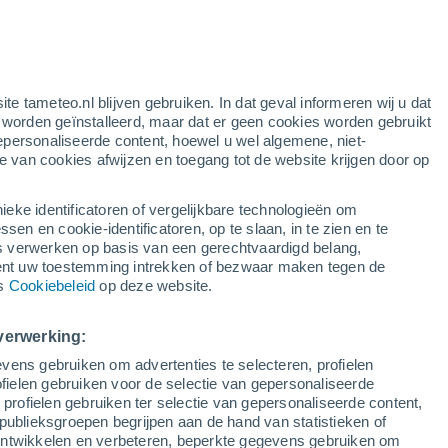
Per uur
Lichte regen in de komende uren
ite tameteo.nl blijven gebruiken. In dat geval informeren wij u dat
e worden geïnstalleerd, maar dat er geen cookies worden gebruikt
en
epersonaliseerde content, hoewel u wel algemene, niet-
ie van cookies afwijzen en toegang tot de website krijgen door op
ieke identificatoren of vergelijkbare technologieën om
lietbeelden
Weersmodellen
n en cookie-identificatoren, op te slaan, in te zien en te
erwerken op basis van een gerechtvaardigd belang,
ent uw toestemming intrekken of bezwaar maken tegen de
ns
Cookiebeleid
op deze website.
Zondag
Maandag
Dinsdag
Woensdag
9 Aug
10 Aug
11 Aug
12 Aug
verwerking:
vens gebruiken om advertenties te selecteren, profielen
ielen gebruiken voor de selectie van gepersonaliseerde
 profielen gebruiken ter selectie van gepersonaliseerde content,
80%
80%
90%
60%
2.4 mm
1.5 mm
1.2 mm
1.4 mm
publieksgroepen begrijpen aan de hand van statistieken of
29°
/
20°
31°
/
21°
25°
/
21°
27°
/
20°
 ontwikkelen en verbeteren, beperkte gegevens gebruiken om