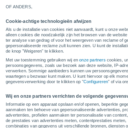
OF ANDERS,
Bewolking
21°
Cookie-achtige technologieën afwijzen
Als u de installatie van cookies niet aanvaardt, kunt u onze webs
alleen cookies die noodzakelijk zijn het browsen van de websit
Zuidwest
ter analyse van gedrag of voor het weergeven van reclame of g
Gevoelstemperatuur 21°
2
-
4 m/s
gepersonaliseerde reclame zult kunnen zien. U kunt de installat
de knop "Weigeren" te klikken.
Met uw toestemming gebruiken wij en
onze partners
cookies, un
Weer 1 - 7 dagen
Kaarten: Regen
Regenradar
Sate
persoonsgegevens, zoals uw bezoek aan deze website, IP-adresse
verwerken. Sommige aanbieders kunnen uw persoonsgegevens v
waartegen u bezwaar kunt maken. U kunt hiervoor op elk mom
gegevensverwerking door te klikken op "
Configureren
" of via o
Morgen
Zaterdag
Vandaag
7 Aug
8 Aug
6 Aug
Wij en onze partners verrichten de volgende gegevens
Informatie op een apparaat opslaan en/of openen, beperkte gege
aanmaken ten behoeve van gepersonaliseerde advertenties, prof
advertenties, profielen aanmaken ter personalisatie van content,
70%
2.2 mm
de prestaties van advertenties meten, contentprestaties meten, 
28°
/
20°
27°
/
22°
combinaties van gegevens uit verschillende bronnen, diensten
26°
/
20°