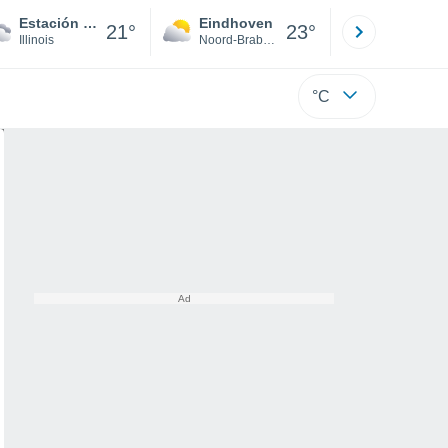
Estación de Guardacostas de Calumet Chicago
Eindhoven
Rotterda
21°
23°
Illinois
Noord-Brabant
Zuid-Hollan
°C