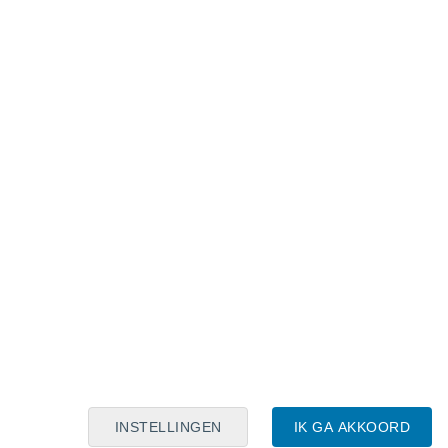
Maanskalender
Maa
Din
Woe
Don
Vri
Zat
Zon
6
7
8
9
10
11
12
13
14
15
16
17
18
19
INSTELLINGEN
IK GA AKKOORD