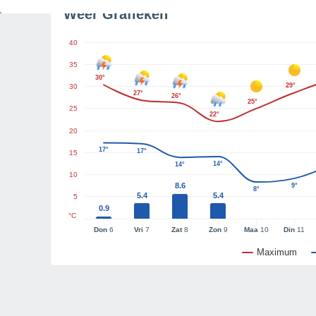
Weer Grafieken
40
35
30°
29°
30
27°
26°
25°
25
22°
20
17°
17°
15
14°
14°
10
8.6
9°
8°
5.4
5.4
5
0.9
°C
Don
6
Vri
7
Zat
8
Zon
9
Maa
10
Din
11
Maximum