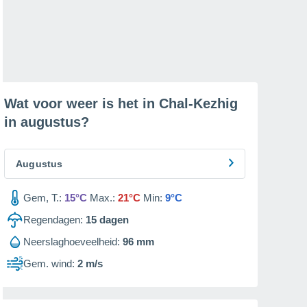
Wat voor weer is het in Chal-Kezhig
in
augustus
?
Augustus
Gem, T.:
15°C
Max.:
21°C
Min:
9°C
Regendagen:
15
dagen
Neerslaghoeveelheid:
96 mm
Gem. wind:
2 m/s