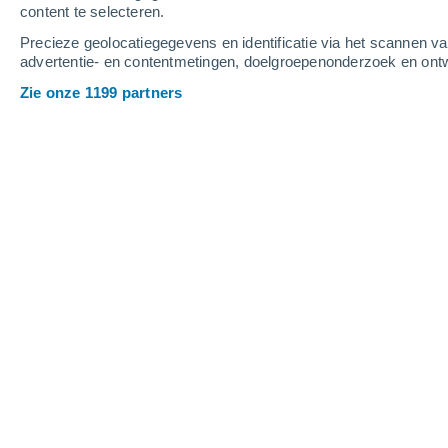
content te selecteren.
3
-
6
m/s
2
-
7
m/s
4
2
-
6
m/s
Precieze geolocatiegegevens en identificatie via het scannen v
advertentie- en contentmetingen, doelgroepenonderzoek en ontw
Het weer in Chal-Kezhig vandaag
, 6 
Zie onze 1199 partners
Gedeeltelijk bewol
29°
14:00
Gevoelstemperatuu
Gedeeltelijk bewol
29°
15:00
Gevoelstemperatuu
Gedeeltelijk bewol
29°
16:00
Gevoelstemperatuu
Verspreide wolken
30°
17:00
Gevoelstemperatuu
Verspreide wolken
30°
18:00
Gevoelstemperatuu