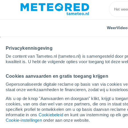
Weer
Video
Privacykennisgeving
De content van Tameteo.nl (tameteo.nl) is samengesteld door pr
kwaliteit is. U hebt de volgende opties voor toegang tot deze we
Cookies aanvaarden en gratis toegang krijgen
Home
Rusland
Toeva
Chal-Kezhig
Gepersonaliseerde digitale reclame op basis van via cookies ve
staat onze werkzaamheden te financieren, zodat wij u kosteloo
Weer Chal-Kezhig
Als u op de knop "Aanvaarden en doorgaan" klikt, krijgt u toegan
cookies, van ons dan wel van onze partners, die ons in staat st
13:50
Donderdag
specifiek profiel te ontwikkelen om u op basis daarvan reclame 
informatie in ons
Cookiebeleid
en kunt uw instemming op elk ge
Cookie-instellingen
onder aan onze website.
Gedeeltelijk bewolkt