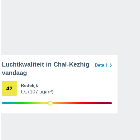
Luchtkwaliteit in Chal-Kezhig
Detail
vandaag
Redelijk
42
O₃ (107 µg/m³)