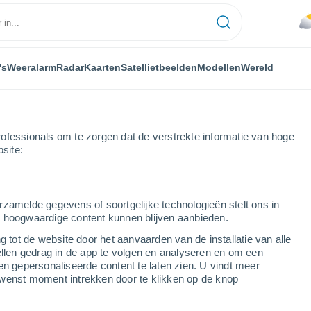
's
Weeralarm
Radar
Kaarten
Satellietbeelden
Modellen
Wereld
ofessionals om te zorgen dat de verstrekte informatie van hoge
bsite:
rzamelde gegevens of soortgelijke technologieën stelt ons in
s hoogwaardige content kunnen blijven aanbieden.
g tot de website door het aanvaarden van de installatie van alle
ellen gedrag in de app te volgen en analyseren en om een
...
en gepersonaliseerde content te laten zien. U vindt meer
wenst moment intrekken door te klikken op de knop
Per uur
Bewolkte lucht in de komende
uren