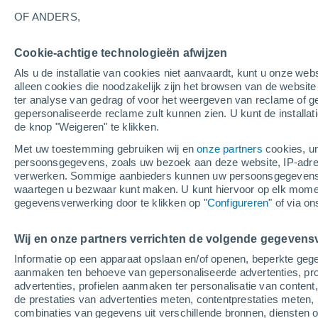
29°
OF ANDERS,
Cookie-achtige technologieën afwijzen
Noorden
Als u de installatie van cookies niet aanvaardt, kunt u onze webs
Gevoelstemperatuur 29°
2
-
6 m/s
alleen cookies die noodzakelijk zijn het browsen van de websit
ter analyse van gedrag of voor het weergeven van reclame of g
gepersonaliseerde reclame zult kunnen zien. U kunt de installat
de knop "Weigeren" te klikken.
Weer 1 - 7 dagen
Kaarten: Bewolking
Regenradar
Met uw toestemming gebruiken wij en
onze partners
cookies, un
persoonsgegevens, zoals uw bezoek aan deze website, IP-adresse
verwerken. Sommige aanbieders kunnen uw persoonsgegevens v
waartegen u bezwaar kunt maken. U kunt hiervoor op elk mom
Morgen
Zaterdag
Vandaag
gegevensverwerking door te klikken op "
Configureren
" of via o
7 Aug
8 Aug
6 Aug
Wij en onze partners verrichten de volgende gegevens
Informatie op een apparaat opslaan en/of openen, beperkte gege
80%
80%
50%
aanmaken ten behoeve van gepersonaliseerde advertenties, prof
5.4 mm
8.6 mm
0.9 mm
advertenties, profielen aanmaken ter personalisatie van content,
27°
/
17°
26°
/
14°
30°
/
17°
de prestaties van advertenties meten, contentprestaties meten, 
combinaties van gegevens uit verschillende bronnen, diensten