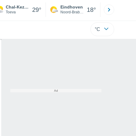
Chal-Kezhig
Eindhoven
Rotterda
29°
18°
Toeva
Noord-Brabant
Zuid-Hollan
°C