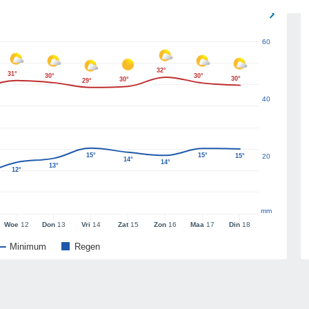
60
32°
31°
30°
30°
30°
30°
29°
40
15°
15°
15°
20
14°
14°
13°
12°
mm
Woe
12
Don
13
Vri
14
Zat
15
Zon
16
Maa
17
Din
18
Minimum
Regen