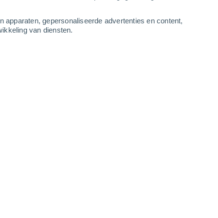
-
11
m/s
2
-
7
m/s
3
-
8
m/s
3
-
7
m/s
an apparaten, gepersonaliseerde advertenties en content,
ikkeling van diensten.
augustus
kt
Noorden
5 Zwak
r
29°
2
-
6 m/s
SPF:
6-10
kt
Noorden
4 Zwak
r
29°
2
-
6 m/s
SPF:
6-10
kt
Noordwesten
3 Zwak
r
29°
2
-
5 m/s
SPF:
6-10
Noorden
2 Vrijwel geen
r
29°
1
-
5 m/s
SPF:
nee
Noorden
1 Vrijwel geen
r
29°
2
-
5 m/s
SPF:
nee