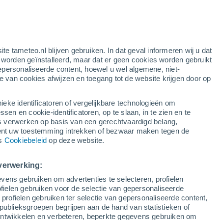
ite tameteo.nl blijven gebruiken. In dat geval informeren wij u dat
e worden geïnstalleerd, maar dat er geen cookies worden gebruikt
epersonaliseerde content, hoewel u wel algemene, niet-
ie van cookies afwijzen en toegang tot de website krijgen door op
Satelietbeelden
Weersmodellen
ieke identificatoren of vergelijkbare technologieën om
n en cookie-identificatoren, op te slaan, in te zien en te
erwerken op basis van een gerechtvaardigd belang,
ent uw toestemming intrekken of bezwaar maken tegen de
Zondag
Maandag
Dinsdag
Woensdag
ns
Cookiebeleid
op deze website.
9 Aug
10 Aug
11 Aug
12 Aug
verwerking:
vens gebruiken om advertenties te selecteren, profielen
80%
ielen gebruiken voor de selectie van gepersonaliseerde
5.4 mm
 profielen gebruiken ter selectie van gepersonaliseerde content,
22°
/
14°
25°
/
8°
29°
/
9°
31°
/
12°
publieksgroepen begrijpen aan de hand van statistieken of
 ontwikkelen en verbeteren, beperkte gegevens gebruiken om