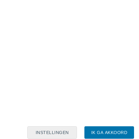
Maanskalender
Maa
Din
Woe
Don
Vri
Zat
Zon
6
7
8
9
10
11
12
13
14
15
16
17
18
19
INSTELLINGEN
IK GA AKKOORD