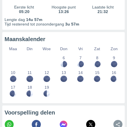
Eerste licht
Hoogste punt
Laatste licht
05:20
13:26
21:32
Lengte dag
14u 57m
Tijd resterend tot zonsondergang
3u 57m
Maanskalender
Maa
Din
Woe
Don
Vri
Zat
Zon
6
7
8
9
10
11
12
13
14
15
16
17
18
19
Voorspelling delen