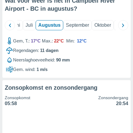
Wat voor weer is het in Campbell River
Airport - BC in
augustus
?
99 partners
Mei
Juni
Juli
Augustus
September
Oktober
Novemb
Gem, T.:
17°C
Max.:
22°C
Min:
12°C
Regendagen:
11
dagen
Neerslaghoeveelheid:
90 mm
Gem. wind:
1 m/s
Zonsopkomst en zonsondergang
Zonsopkomst
Zonsondergang
05:58
20:54