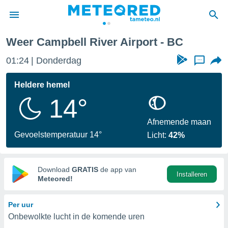
Weer Campbell River Airport - BC
nnisgeving
01:24
Donderdag
...
van
tameteo.nl)
teld door
Heldere hemel
s om te
14°
e verstrekte
an hoge
 U hebt de
Afnemende maan
ies voor
Gevoelstemperatuur 14°
Licht:
42%
deze
anvaarden
Download
GRATIS
de app van
Installeren
toegang
Meteored!
seerde
Per uur
lame op basis
Onbewolkte lucht in de komende uren
ies