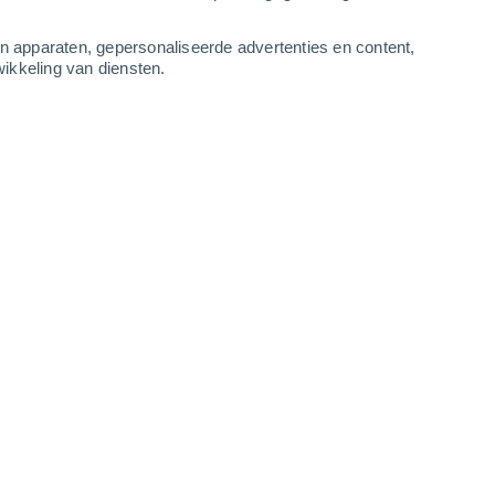
-
10
m/s
3
-
8
m/s
3
-
9
m/s
1
-
6
m/s
an apparaten, gepersonaliseerde advertenties en content,
ikkeling van diensten.
7 augustus
Noorden
0 Vrijwel geen
r
31°
1
-
6 m/s
SPF:
nee
Noorden
0 Vrijwel geen
r
28°
1
-
5 m/s
SPF:
nee
Noorden
0 Vrijwel geen
r
27°
1
-
4 m/s
SPF:
nee
Noordwesten
0 Vrijwel geen
r
25°
1
-
5 m/s
SPF:
nee
Noordwesten
0 Vrijwel geen
r
24°
2
-
5 m/s
SPF:
nee