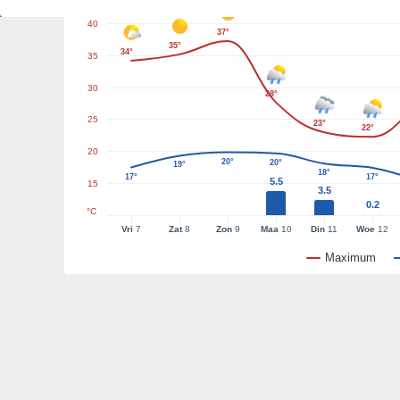
40
37°
35°
34°
35
30
28°
25
23°
22°
20
20°
20°
19°
18°
17°
17°
5.5
15
3.5
0.2
°C
Vri
7
Zat
8
Zon
9
Maa
10
Din
11
Woe
12
Maximum