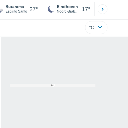
Burarama
Eindhoven
Rotterda
27°
17°
Espirito Santo
Noord-Brabant
Zuid-Hollan
°C