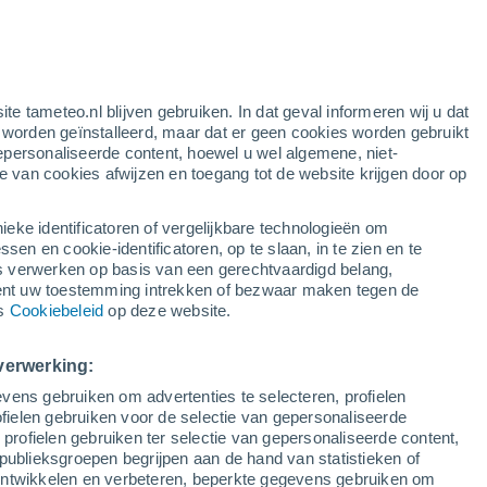
gele waarschuwing
matige waarschuwing voor andere in
Burarama vandaag
ite tameteo.nl blijven gebruiken. In dat geval informeren wij u dat
e worden geïnstalleerd, maar dat er geen cookies worden gebruikt
epersonaliseerde content, hoewel u wel algemene, niet-
ie van cookies afwijzen en toegang tot de website krijgen door op
Satelietbeelden
Weersmodellen
ieke identificatoren of vergelijkbare technologieën om
n en cookie-identificatoren, op te slaan, in te zien en te
erwerken op basis van een gerechtvaardigd belang,
ent uw toestemming intrekken of bezwaar maken tegen de
aandag
Dinsdag
Woensdag
Donderdag
ns
Cookiebeleid
op deze website.
10 Aug
11 Aug
12 Aug
13 Aug
verwerking:
vens gebruiken om advertenties te selecteren, profielen
80%
90%
ielen gebruiken voor de selectie van gepersonaliseerde
4.7 mm
4.2 mm
 profielen gebruiken ter selectie van gepersonaliseerde content,
28°
/
20°
23°
/
18°
24°
/
17°
29°
/
16°
publieksgroepen begrijpen aan de hand van statistieken of
 ontwikkelen en verbeteren, beperkte gegevens gebruiken om