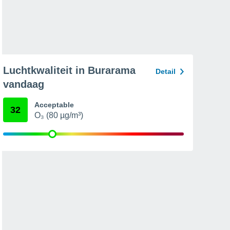
Luchtkwaliteit in Burarama
Detail
vandaag
Acceptable
32
O₃ (80 µg/m³)