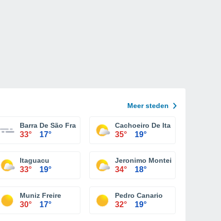
Meer steden
Barra De São Francisco
Cachoeiro De Itapemirim
33°
17°
35°
19°
Itaguacu
Jeronimo Monteiro
33°
19°
34°
18°
Muniz Freire
Pedro Canario
30°
17°
32°
19°