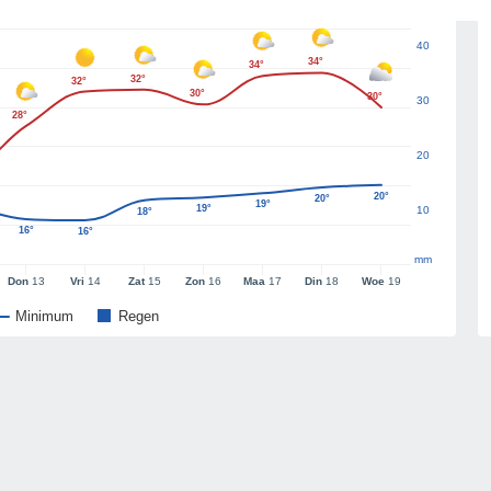
40
34°
34°
32°
32°
30°
30°
30
28°
20
20°
20°
19°
19°
10
18°
16°
16°
mm
Don
13
Vri
14
Zat
15
Zon
16
Maa
17
Din
18
Woe
19
Minimum
Regen