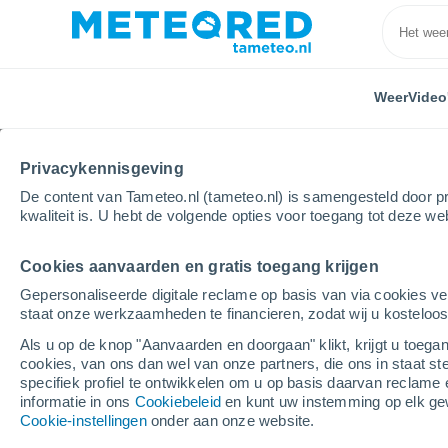
Weer
Video
Privacykennisgeving
De content van Tameteo.nl (tameteo.nl) is samengesteld door pr
kwaliteit is. U hebt de volgende opties voor toegang tot deze we
Cookies aanvaarden en gratis toegang krijgen
Home
Brazilië
Espirito Santo
Burarama
Gepersonaliseerde digitale reclame op basis van via cookies ve
staat onze werkzaamheden te financieren, zodat wij u kosteloo
Weer Burarama - ES
Als u op de knop "Aanvaarden en doorgaan" klikt, krijgt u toegan
cookies, van ons dan wel van onze partners, die ons in staat st
17:51
Vrijdag
specifiek profiel te ontwikkelen om u op basis daarvan reclame 
informatie in ons
Cookiebeleid
en kunt uw instemming op elk ge
Cookie-instellingen
onder aan onze website.
Verspreide wolken