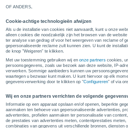
27°
OF ANDERS,
Cookie-achtige technologieën afwijzen
Noorden
Als u de installatie van cookies niet aanvaardt, kunt u onze webs
Gevoelstemperatuur 28°
1
-
5 m/s
alleen cookies die noodzakelijk zijn het browsen van de websit
ter analyse van gedrag of voor het weergeven van reclame of g
gepersonaliseerde reclame zult kunnen zien. U kunt de installat
de knop "Weigeren" te klikken.
Weer 1 - 7 dagen
Kaarten: Bewolking
Regenradar
Met uw toestemming gebruiken wij en
onze partners
cookies, un
persoonsgegevens, zoals uw bezoek aan deze website, IP-adresse
verwerken. Sommige aanbieders kunnen uw persoonsgegevens v
waartegen u bezwaar kunt maken. U kunt hiervoor op elk mom
Morgen
Zondag
M
Vandaag
gegevensverwerking door te klikken op "
Configureren
" of via o
8 Aug
9 Aug
7 Aug
Wij en onze partners verrichten de volgende gegevens
Informatie op een apparaat opslaan en/of openen, beperkte gege
aanmaken ten behoeve van gepersonaliseerde advertenties, prof
advertenties, profielen aanmaken ter personalisatie van content,
35°
/
20°
38°
/
20°
34°
/
17°
de prestaties van advertenties meten, contentprestaties meten, 
combinaties van gegevens uit verschillende bronnen, diensten