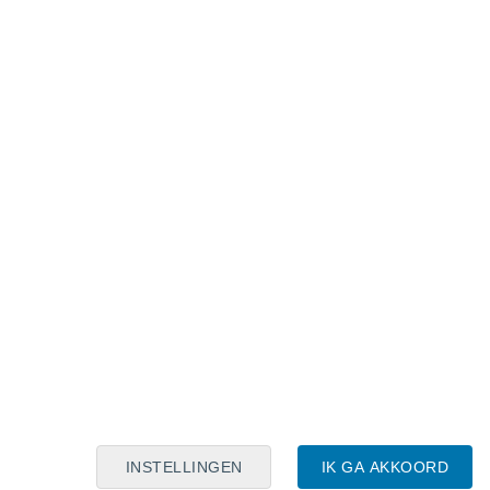
Maanskalender
Maa
Din
Woe
Don
Vri
Zat
Zon
7
8
9
10
11
12
13
14
15
16
17
18
19
20
INSTELLINGEN
IK GA AKKOORD
50