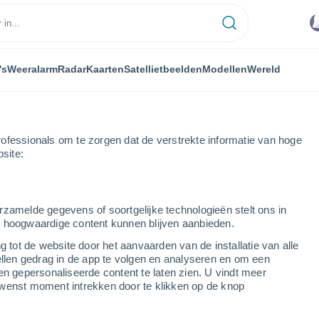
's
Weeralarm
Radar
Kaarten
Satellietbeelden
Modellen
Wereld
ofessionals om te zorgen dat de verstrekte informatie van hoge
bsite:
rzamelde gegevens of soortgelijke technologieën stelt ons in
s hoogwaardige content kunnen blijven aanbieden.
g tot de website door het aanvaarden van de installatie van alle
ellen gedrag in de app te volgen en analyseren en om een
...
en gepersonaliseerde content te laten zien. U vindt meer
wenst moment intrekken door te klikken op de knop
Per uur
Wisselend bewolkt in de
komende uren