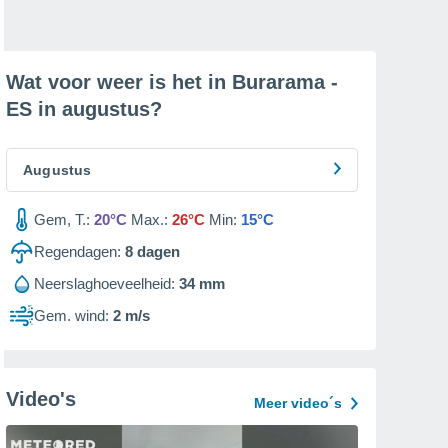
Wat voor weer is het in Burarama -
ES in
augustus
?
Augustus
Gem, T.:
20°C
Max.:
26°C
Min:
15°C
Regendagen:
8
dagen
Neerslaghoeveelheid:
34 mm
Gem. wind:
2 m/s
Video's
Meer video´s