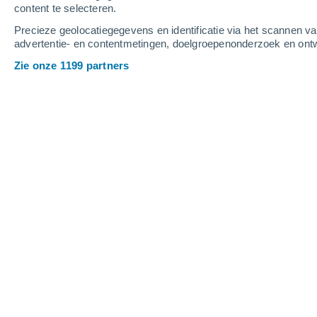
content te selecteren.
2
-
6
m/s
3
-
9
m/s
4
3
-
8
m/s
Precieze geolocatiegegevens en identificatie via het scannen v
advertentie- en contentmetingen, doelgroepenonderzoek en ontw
Het weer in Burarama - ES vandaag
, 
Zie onze 1199 partners
Helder
30°
17:00
Gevoelstemperatuu
Verspreide wolken
27°
18:00
Gevoelstemperatuu
Heldere hemel
26°
19:00
Gevoelstemperatuu
Verspreide wolken
24°
20:00
Gevoelstemperatuu
Verspreide wolken
23°
21:00
Gevoelstemperatuu